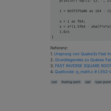
println!
(
"sqrt1: {}, "
,
 i
)
    i 
=
0
x5f375a86 
as
i64
-
(
i
    x 
=
 i 
as
f64
;
    x 
=
 x
*(
1
.
5
f64
-
 xhalf
*
x
*
x
)
1
.
0
/
}
Referenz:
1.
Ursprung von Quake3s Fast Inv
2.
Grundlegendes zu Quakes
Fa
3.
FAST INVERSE SQUARE ROOT
4.
Quellcode: q_math.c # L552-
rust
floating-point
sqrt
type-punni