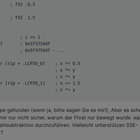
;
f32
-
0
.
5
;
f32
1
.
5
        
;
 i 
<<
1
7
;
0
x5f3759df

        
;
0
x5f3759df 
-
...
r 
[
rip 
+
.
LCPI0_0
]
;
 x 
*=
0
.
5
                      
;
 x 
*=
 y

                      
;
 x 
*=
 y

r 
[
rip 
+
.
LCPI0_1
]
;
 x 
+=
1
.
5
                      
;
 x 
*=
 y

e gefunden (wenn ja, bitte sagen Sie es mir!), Aber es sch
n mir nur nicht sicher, warum der Float nur bewegt wurde
ea
hlsubtraktion durchzuführen. Vielleicht unterstützen SSE-
t?