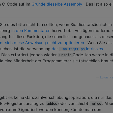
en C-Code auf im
Grunde dieselbe Assembly
. Das ist also ei
ie dies bitte nicht tun sollten, wenn Sie dies tatsächlich in
 benrg
in den Kommentaren
hervorhob
,
verfügen moderne 
ung für diese Funktion, die schneller und genauer als diese
nt sich diese Anweisung nicht zu optimieren
. Wenn Sie als
auchen, ist die Verwendung
der
Intrinsics
_mm_rsqrt_ps
. Dies erfordert jedoch wieder
Code. Ich werde in d
unsafe
 da eine Minderheit der Programmierer sie tatsächlich brauc
—
Lukas Ka
e gibt es keine Ganzzahlverschiebungsoperation, die nur das
-Bit-Registers analog zu
oder verschiebt
. Abe
addss
mulss
 von xmm0 ignoriert werden können, könnte man den