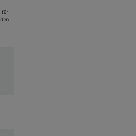
 für
rden