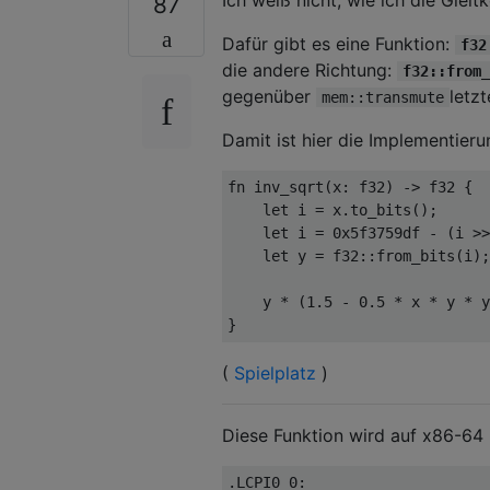
87
Dafür gibt es eine Funktion:
f32
die andere Richtung:
f32::from_
gegenüber
letz
mem::transmute
Damit ist hier die Implementier
fn
 inv_sqrt
(
x
:
f32
)
->
f32
{
let
 i 
=
 x
.
to_bits
();
let
 i 
=
0
x5f3759df 
-
(
i 
>>
let
 y 
=
f32
::
from_bits
(
i
);
    y 
*
(
1
.
5
-
0
.
5
*
 x 
*
 y 
*
 y
}
(
Spielplatz
)
Diese Funktion wird auf x86-64 
.
LCPI0_0
: