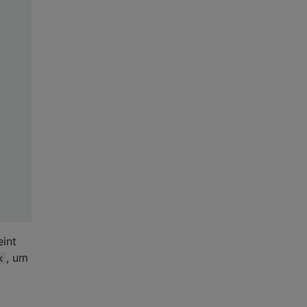
eint
, um
x