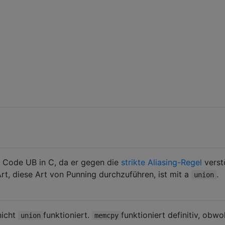
er Code UB in C, da er gegen die
strikte Aliasing-Regel
verst
t, diese Art von Punning durchzuführen, ist mit a
.
union
nicht
funktioniert.
funktioniert definitiv, obwo
union
memcpy