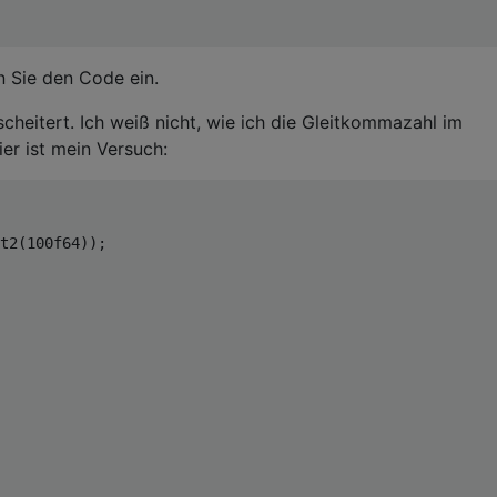
n Sie den Code ein.
cheitert. Ich weiß nicht, wie ich die Gleitkommazahl im
er ist mein Versuch:
t2
(
100
f64
));