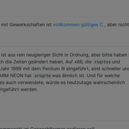
 mit Gewerkschaften ist
vollkommen gültiges C
, aber nicht
ist aus rein neugieriger Sicht in Ordnung, aber bitte haben 
ich die Zeiten geändert haben. Auf x86, die
und
rsqrtss
ahr 1999 mit dem Pentium III eingeführt, sind schneller un
. ARM NEON hat
was ähnlich ist. Und für welche
vrsqrte
ies auch verwendete, würde es heutzutage wahrscheinlich
hgeführt werden.
itkommazahl im Ganzzahlformat codieren soll.