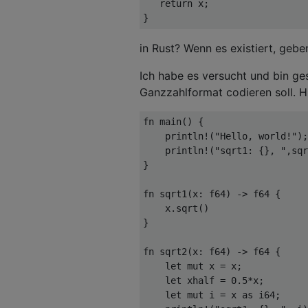
return
 x
;
}
in Rust? Wenn es existiert, gebe
Ich habe es versucht und bin ges
Ganzzahlformat codieren soll. Hi
fn
 main
()
{
println!
(
"Hello, world!"
);
println!
(
"sqrt1: {}, "
,
sqr
}
fn
 sqrt1
(
x
:
f64
)
->
f64
{
    x
.
sqrt
()
}
fn
 sqrt2
(
x
:
f64
)
->
f64
{
let
mut
 x 
=
 x
;
let
 xhalf 
=
0
.
5
*
x
;
let
mut
 i 
=
 x 
as
i64
;