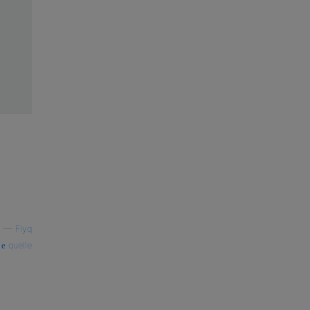
—
Flyq
quelle