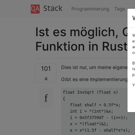
Programmierung
Tags
Ist es möglich, Q
W
Funktion in Rust
e
a
c
B
Dies ist nur, um meine eigene Ne
101
t
p
Gibt es eine Implementierung d
Y
float
InvSqrt
(
float
 x
)
{
float
 xhalf 
=
0.5f
*
x
;
int
 i 
=
*(
int
*)&
x
;
   i 
=
0x5f3759df
-
(
i
>>
1
);
   x 
=
*(
float
*)&
i
;
   x 
=
 x
*(
1.5f
-
 xhalf
*
x
*
x
);