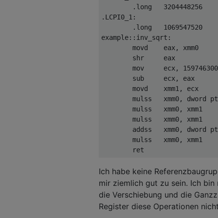
.
long   
3204448256
.
LCPI0_1
:
.
long   
1069547520
example
::
inv_sqrt
:
        movd    eax
,
 xmm0

        shr     eax           
        mov     ecx
,
159746300
        sub     ecx
,
 eax      
        movd    xmm1
,
 ecx

        mulss   xmm0
,
 dword pt
        mulss   xmm0
,
 xmm1    
        mulss   xmm0
,
 xmm1    
        addss   xmm0
,
 dword pt
        mulss   xmm0
,
 xmm1    
        ret
Ich habe keine Referenzbaugrupp
mir ziemlich gut zu sein. Ich bi
die Verschiebung und die Ganzza
Register diese Operationen nich