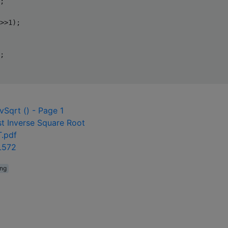
;
>>
1
);
;
Sqrt () - Page 1
st Inverse Square Root
.pdf
L572
ng