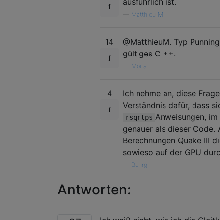
ausführlich ist.
—
Matthieu M.
14
@MatthieuM. Typ Punning
gültiges C ++.
—
Moira
4
Ich nehme an, diese Frage 
Verständnis dafür, dass s
Anweisungen, im J
rsqrtps
genauer als dieser Code
Berechnungen Quake III d
sowieso auf der GPU durc
—
Benrg
Antworten:
Ich weiß nicht, wie ich die Gle