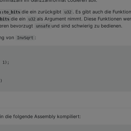
die ein zurückgibt
. Es gibt auch die Funktion
::to_bits
u32
die ein
als Argument nimmt. Diese Funktionen we
bits
u32
teren bevorzugt
und sind schwierig zu bedienen.
unsafe
ung von
:
InvSqrt
1
);
)
in die folgende Assembly kompiliert: