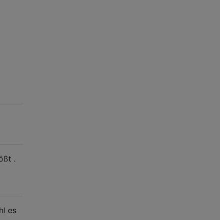
ößt .
hl es