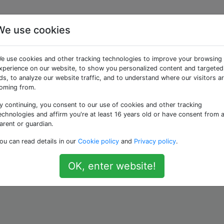
We use cookies
uakes schnelle InvSqrt (
e use cookies and other tracking technologies to improve your browsing
 zu schreiben?
xperience on our website, to show you personalized content and targeted
ds, to analyze our website traffic, and to understand where our visitors a
oming from.
y continuing, you consent to our use of cookies and other tracking
ugier zu befriedigen.
echnologies and affirm you're at least 16 years old or have consent from 
arent or guardian.
avon:
ou can read details in our
Cookie policy
and
Privacy policy
.
OK, enter website!