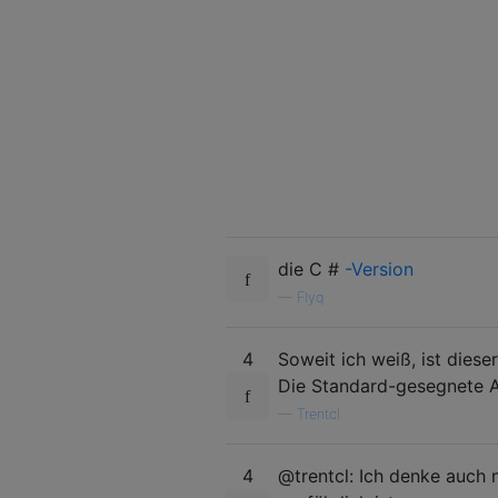
die C #
-Version
—
Flyq
4
Soweit ich weiß, ist dies
Die Standard-gesegnete Ar
—
Trentcl
4
@trentcl: Ich denke auch 