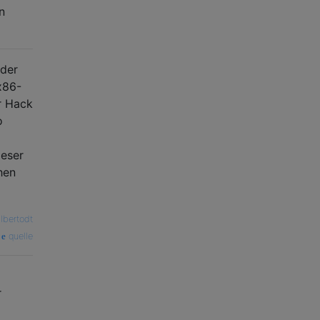
n
 der
x86-
r Hack
o
ieser
hen
lbertodt
quelle
r