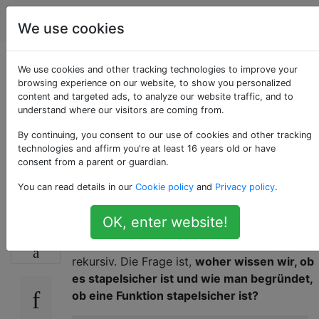
Programmierung
Tags
Account
We use cookies
Wie kann man über
We use cookies and other tracking technologies to improve your
browsing experience on our website, to show you personalized
content and targeted ads, to analyze our website traffic, and to
die Stapelsicherheit
understand where our visitors are coming from.
in Scala Cats / fs2
By continuing, you consent to our use of cookies and other tracking
technologies and affirm you're at least 16 years old or have
consent from a parent or guardian.
nachdenken?
You can read details in our
Cookie policy
and
Privacy policy
.
OK, enter website!
Hier ist ein Teil des Codes aus der
13
Dokumentation für
fs2
. Die Funktion
ist
go
rekursiv. Die Frage ist,
woher wissen wir, ob
es stapelsicher ist und wie man begründet,
ob eine Funktion stapelsicher ist?