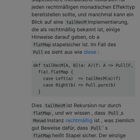
jeden rechtmäßigen monadischen Effekttyp
bereitstellen sollte, und manchmal kann ein
Blick auf eine
Implementierung,
tailRecM
die als rechtmäßig bekannt ist, einige
Hinweise darauf geben, ob a
stapelsicher ist. Im Fall des
flatMap
es sieht aus wie
diese
:
Pull
def
 tailRecM
[
A
,
 B
](
a
:
 A
)(
f
:
 A 
=>
Pull
[
F
,
 O
  f
(
a
).
flatMap 
{
case
Left
(
a
)
=>
 tailRecM
(
a
)(
f
)
case
Right
(
b
)
=>
Pull
.
pure
(
b
)
}
Dies
ist Rekursion nur durch
tailRecM
, und wir wissen , dass
‚s
flatMap
Pull
Instanz
rechtmäßig
ist , was ziemlich
Monad
gut Beweise dafür, dass
‘ s
Pull
heißt Stapel sicher. Der einzige
flatMap