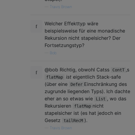
—
Travis Brown
Welcher Effekttyp wäre
beispielsweise für eine monadische
Rekursion nicht stapelsicher? Der
Fortsetzungstyp?
—
Bob
@bob Richtig, obwohl Catss
‚s
ContT
ist
eigentlich Stack-safe
flatMap
(über eine
Einschränkung des
Defer
zugrunde liegenden Typs). Ich dachte
eher an so etwas wie
, wo das
List
Rekursieren
nicht
flatMap
stapelsicher ist (es hat jedoch ein
Gesetz
).
tailRecM
—
Travis Brown