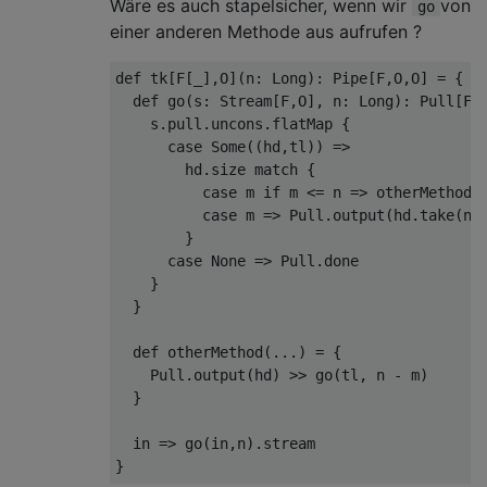
Wäre es auch stapelsicher, wenn wir
von
go
einer anderen Methode aus aufrufen ?
def
 tk
[
F
[
_
],
O
](
n
:
Long
):
Pipe
[
F
,
O
,
O
]
=
{
def
 go
(
s
:
Stream
[
F
,
O
],
 n
:
Long
):
Pull
[
F
,
    s
.
pull
.
uncons
.
flatMap 
{
case
Some
((
hd
,
tl
))
=>
        hd
.
size 
match
{
case
 m 
if
 m 
<=
 n 
=>
 otherMethod
(
case
 m 
=>
Pull
.
output
(
hd
.
take
(
n
.
}
case
None
=>
Pull
.
done

}
}
def
 otherMethod
(...)
=
{
Pull
.
output
(
hd
)
>>
 go
(
tl
,
 n 
-
 m
)
}
  in 
=>
 go
(
in
,
n
).
}