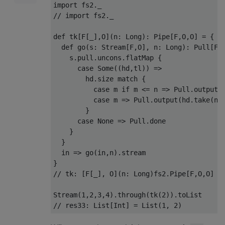
import
 fs2
.
// import fs2._
def
 tk
[
F
[
_
],
O
](
n
:
Long
):
Pipe
[
F
,
O
,
O
]
=
{
def
 go
(
s
:
Stream
[
F
,
O
],
 n
:
Long
):
Pull
[
F
,
    s
.
pull
.
uncons
.
flatMap 
{
case
Some
((
hd
,
tl
))
=>
        hd
.
size 
match
{
case
 m 
if
 m 
<=
 n 
=>
Pull
.
output
(
case
 m 
=>
Pull
.
output
(
hd
.
take
(
n
.
}
case
None
=>
Pull
.
done

}
}
  in 
=>
 go
(
in
,
n
).
}
// tk: [F[_], O](n: Long)fs2.Pipe[F,O,O]
Stream
(
1
,
2
,
3
,
4
).
through
(
tk
(
2
)).
// res33: List[Int] = List(1, 2)