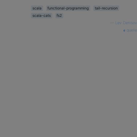
scala
functional-programming
tail-recursion
scala-cats
fs2
—
Lev Denisov
quelle