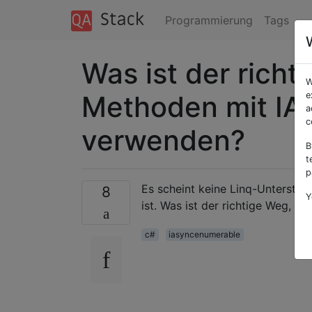
Programmierung
Tags
Was ist der rich
W
Methoden mit IA
e
a
c
verwenden?
B
t
p
Es scheint keine Linq-Unterstü
8
Y
ist. Was ist der richtige Weg, 
c#
iasyncenumerable