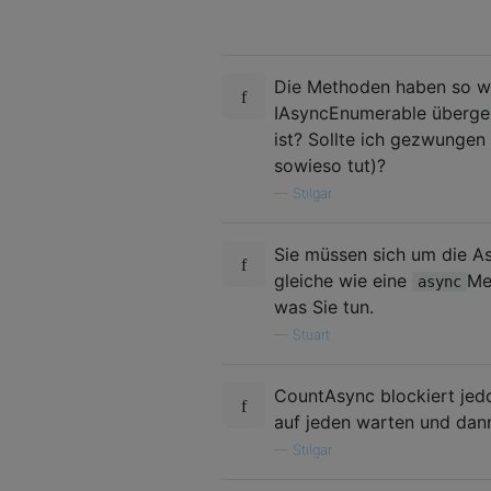
Die Methoden haben so wie
IAsyncEnumerable übergebe
ist? Sollte ich gezwungen
sowieso tut)?
—
Stilgar
Sie müssen sich um die As
gleiche wie eine
Me
async
was Sie tun.
—
Stuart
CountAsync blockiert jedo
auf jeden warten und dann 
—
Stilgar