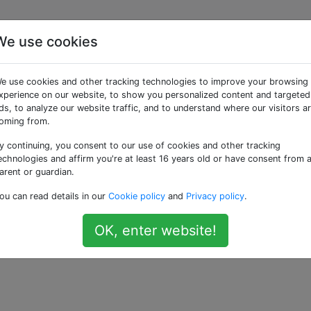
We use cookies
tige Weg, um Linq-Typ-
e use cookies and other tracking technologies to improve your browsing
syncEnumerable zu
xperience on our website, to show you personalized content and targeted
ds, to analyze our website traffic, and to understand where our visitors a
oming from.
y continuing, you consent to our use of cookies and other tracking
echnologies and affirm you're at least 16 years old or have consent from 
arent or guardian.
tzung für IAsyncEnumerable zu geben, das mit .NET Core g
ou can read details in our
Cookie policy
and
Privacy policy
.
um einfache Dinge wie ToList und Count ausführen zu können
OK, enter website!
—
c