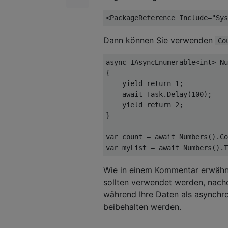
<
PackageReference
Include
=
"Sys
Dann können Sie verwenden
Co
async
IAsyncEnumerable
<int>
Nu
{
yield
return
1
;
await
Task
.
Delay
(
100
);
yield
return
2
;
}
var
 count 
=
await
Numbers
().
Co
var
 myList 
=
await
Numbers
().
T
Wie in einem Kommentar erwähnt
sollten verwendet werden, nach
während Ihre Daten als asynchr
beibehalten werden.