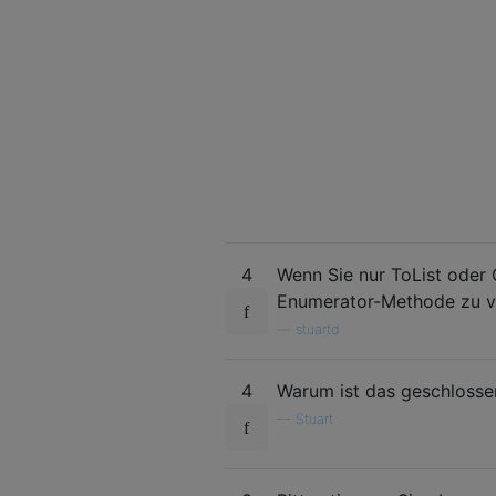
4
Wenn Sie nur ToList oder 
Enumerator-Methode zu 
—
stuartd
4
Warum ist das geschlossen
—
Stuart