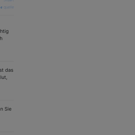
quelle
htig
ch
st das
lut,
n Sie