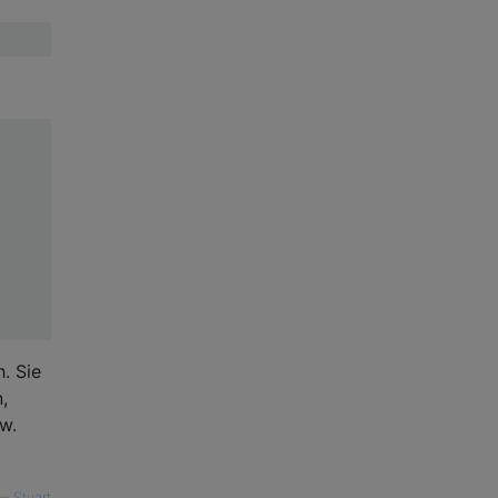
. Sie
,
w.
—
Stuart