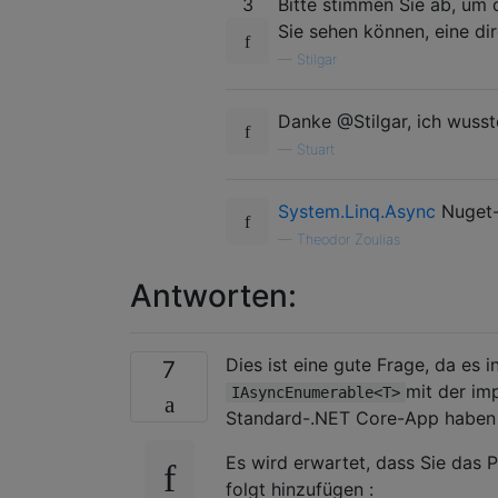
3
Bitte stimmen Sie ab, um d
Sie sehen können, eine di
—
Stilgar
Danke @Stilgar, ich wusste
—
Stuart
System.Linq.Async
Nuget-
—
Theodor Zoulias
Antworten:
Dies ist eine gute Frage, da es i
7
mit der im
IAsyncEnumerable<T>
Standard-.NET Core-App haben
Es wird erwartet, dass Sie das 
folgt hinzufügen :