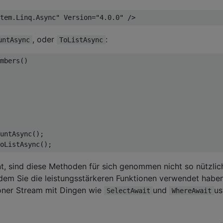
tem.Linq.Async"
Version
=
"4.0.0"
/>
, oder
:
untAsync
ToListAsync
mbers
()
untAsync
();
oListAsync
();
, sind diese Methoden für sich genommen nicht so nützlich
dem Sie die leistungsstärkeren Funktionen verwendet haben
oner Stream mit Dingen wie
und
us
SelectAwait
WhereAwait