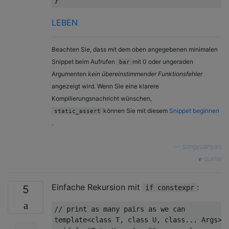
LEBEN
Beachten Sie, dass mit dem oben angegebenen minimalen
Snippet beim Aufrufen
mit 0 oder ungeraden
bar
Argumenten
kein übereinstimmender Funktionsfehler
angezeigt wird. Wenn Sie eine klarere
Kompilierungsnachricht wünschen,
können Sie mit diesem
Snippet beginnen
static_assert
.
—
songyuanyao
quelle
Einfache Rekursion mit
:
5
if constexpr
// print as many pairs as we can
template
<
class
 T
,
class
 U
,
class
...
Args
>