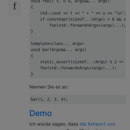
void
 foo
(
T t
,
 U u
,
Args
&&...
 args
)
{
    std
::
cout 
<<
 t 
<<
" + "
<<
 u 
<<
"\n"
;
if
constexpr
(
sizeof
...(
Args
)
>
0
&&
si
        foo
(
std
::
forward
<
Args
>(
args
)...);
}
template
<
class
...
Args
>
void
 bar
(
Args
&&...
 args
)
{
static_assert
(
sizeof
...(
Args
)
%
2
==
0
    foo
(
std
::
forward
<
Args
>(
args
)...);
}
Nennen Sie es so:
bar
(
1
,
2
,
3
,
4
);
Demo
Ich würde sagen, dass
die Antwort von