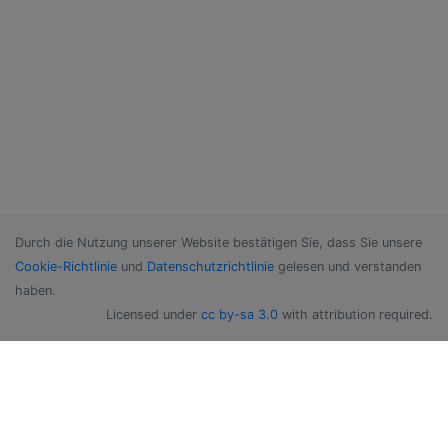
Durch die Nutzung unserer Website bestätigen Sie, dass Sie unsere
Cookie-Richtlinie
und
Datenschutzrichtlinie
gelesen und verstanden
haben.
Licensed under
cc by-sa 3.0
with attribution required.