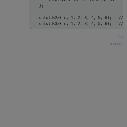
};
    unfold
<
2
>(
fn
,
1
,
2
,
3
,
4
,
5
,
6
);
// 
    unfold
<
3
>(
fn
,
1
,
2
,
3
,
4
,
5
,
6
);
// 
}
—
Evg
quelle