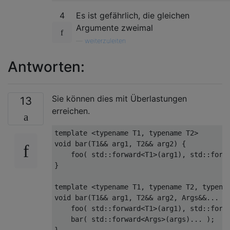
4
Es ist gefährlich, die gleichen
Argumente zweimal
—
weiterzuleiten
Antworten:
Sie können dies mit Überlastungen
13
erreichen.
template
<
typename
 T1
,
typename
 T2
>
void
 bar
(
T1
&&
 arg1
,
 T2
&&
 arg2
)
{
    foo
(
 std
::
forward
<
T1
>(
arg1
),
 std
::
forw
}
template
<
typename
 T1
,
typename
 T2
,
typena
void
 bar
(
T1
&&
 arg1
,
 T2
&&
 arg2
,
Args
&&...
 a
    foo
(
 std
::
forward
<
T1
>(
arg1
),
 std
::
forw
    bar
(
 std
::
forward
<
Args
>(
args
)...
);
}