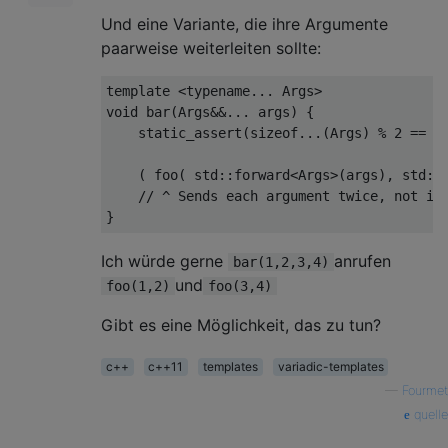
Und eine Variante, die ihre Argumente
paarweise weiterleiten sollte:
template
<
typename
...
Args
>
void
 bar
(
Args
&&...
 args
)
{
static_assert
(
sizeof
...(
Args
)
%
2
==
0
(
 foo
(
 std
::
forward
<
Args
>(
args
),
 std
::
// ^ Sends each argument twice, not in
}
Ich würde gerne
anrufen
bar(1,2,3,4)
und
foo(1,2)
foo(3,4)
Gibt es eine Möglichkeit, das zu tun?
c++
c++11
templates
variadic-templates
—
Fourmet
quelle