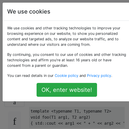
Programmierung
Tags
Account
We use cookies
Variadische Vorlagen:
We use cookies and other tracking technologies to improve your
browsing experience on our website, to show you personalized
content and targeted ads, to analyze our website traffic, and to
Entfalten Sie
understand where our visitors are coming from.
Argumente in
By continuing, you consent to our use of cookies and other tracking
technologies and affirm you're at least 16 years old or have
consent from a parent or guardian.
Gruppen
You can read details in our
Cookie policy
and
Privacy policy
.
OK, enter website!
Ich habe eine Funktion, die zwei Argumente
16
akzeptiert:
template
<
typename
 T1
,
typename
 T2
>
void
 foo
(
T1 arg1
,
 T2 arg2
)
{
 std
::
cout 
<<
 arg1 
<<
" + "
<<
 arg2 
<<
'\