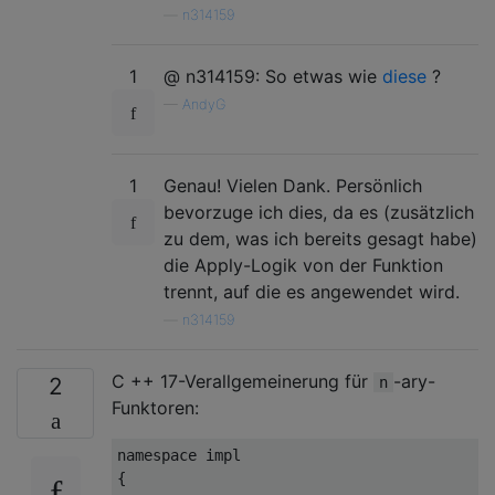
—
n314159
1
@ n314159: So etwas wie
diese
?
—
AndyG
1
Genau! Vielen Dank. Persönlich
bevorzuge ich dies, da es (zusätzlich
zu dem, was ich bereits gesagt habe)
die Apply-Logik von der Funktion
trennt, auf die es angewendet wird.
—
n314159
C ++ 17-Verallgemeinerung für
-ary-
2
n
Funktoren:
namespace
{