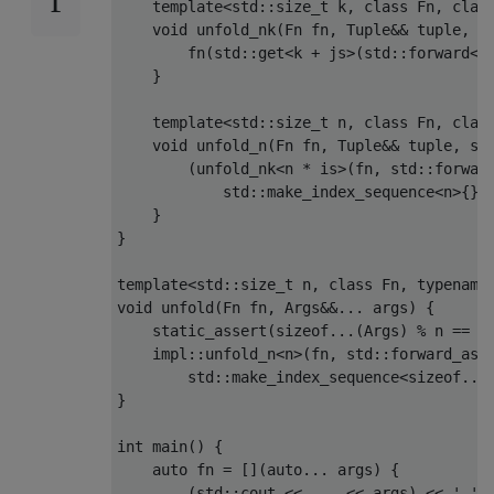
template
<
std
::
size_t
 k
,
class
Fn
,
clas
void
 unfold_nk
(
Fn
 fn
,
Tuple
&&
 tuple
,
 s
        fn
(
std
::
get
<
k 
+
 js
>(
std
::
forward
<
T
}
template
<
std
::
size_t
 n
,
class
Fn
,
clas
void
 unfold_n
(
Fn
 fn
,
Tuple
&&
 tuple
,
 st
(
unfold_nk
<
n 
*
 is
>(
fn
,
 std
::
forwar
            std
::
make_index_sequence
<n>
{})
}
}
template
<
std
::
size_t
 n
,
class
Fn
,
typename
void
 unfold
(
Fn
 fn
,
Args
&&...
 args
)
{
static_assert
(
sizeof
...(
Args
)
%
 n 
==
0
    impl
::
unfold_n
<n>
(
fn
,
 std
::
forward_as_
        std
::
make_index_sequence
<
sizeof
...
}
int
 main
()
{
auto
 fn 
=
[](
auto
...
 args
)
{
(
std
::
cout 
<<
...
<<
 args
)
<<
' '
;