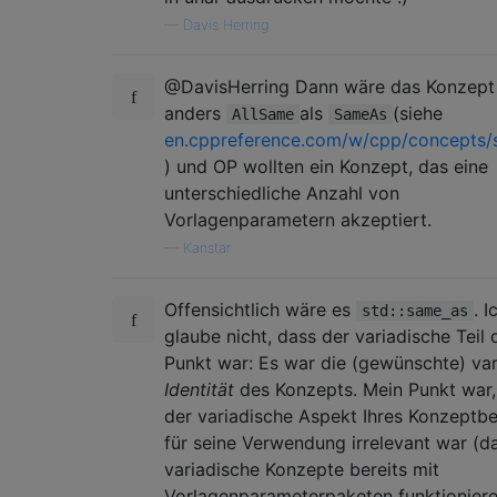
—
Davis Herring
@DavisHerring Dann wäre das Konzept 
anders
als
(siehe
AllSame
SameAs
en.cppreference.com/w/cpp/concepts/
) und OP wollten ein Konzept, das eine
unterschiedliche Anzahl von
Vorlagenparametern akzeptiert.
—
Kanstar
Offensichtlich wäre es
. I
std::same_as
glaube nicht, dass der variadische Teil 
Punkt war: Es war die (gewünschte) var
Identität
des Konzepts. Mein Punkt war,
der variadische Aspekt Ihres Konzeptbe
für seine Verwendung irrelevant war (da
variadische Konzepte bereits mit
Vorlagenparameterpaketen funktioniere