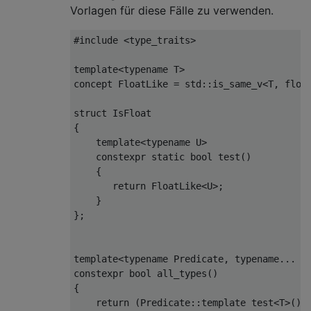
Vorlagen für diese Fälle zu verwenden.
#include
<type_traits>
template
<
typename
 T
>
concept
FloatLike
=
 std
::
is_same_v
<
T
,
floa
struct
IsFloat
{
template
<
typename
 U
>
constexpr
static
bool
 test
()
{
return
FloatLike
<
U
>;
}
};
template
<
typename
Predicate
,
typename
...
 T
constexpr
bool
 all_types
()
{
return
(
Predicate
::
template
 test
<
T
>()