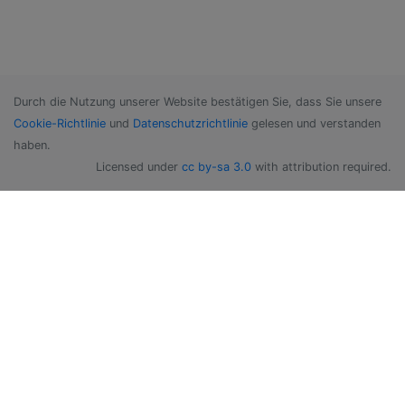
Durch die Nutzung unserer Website bestätigen Sie, dass Sie unsere
Cookie-Richtlinie
und
Datenschutzrichtlinie
gelesen und verstanden
haben.
Licensed under
cc by-sa 3.0
with attribution required.