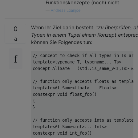
Funktionskonzepte (noch) nicht.
—
Andreas Loanjoe
Wenn Ihr Ziel darin besteht,
"zu überprüfen, ob
0
Typen in einem Tupel einem Konzept entspre
können Sie Folgendes tun:
// concept to check if all types in Ts are
template
<
typename
 T
,
typename
...
Ts
>
concept
AllSame
=
(
std
::
is_same_v
<
T
,
Ts
>
&&
// function only accepts floats as templat
template
<
AllSame
<float>
...
Floats
>
constexpr
void
 float_foo
()
{
}
// function only accepts ints as template 
template
<
AllSame
<int>
...
Ints
>
constexpr
void
 int_foo
()