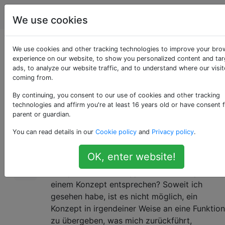
Programmierung
Tags
Account
We use cookies
Ein Konzept an eine
We use cookies and other tracking technologies to improve your bro
experience on our website, to show you personalized content and ta
ads, to analyze our website traffic, and to understand where our visit
Funktion übergeben
coming from.
By continuing, you consent to our use of cookies and other tracking
technologies and affirm you're at least 16 years old or have consent 
Ist es auch möglich, diese Prädikate für
12
parent or guardian.
Algorithmen zur Kompilierungszeit
You can read details in our
Cookie policy
and
Privacy policy
.
wiederzuverwenden, da Konzepte als
Prädikate zur Kompilierungszeit definiert
OK, enter website!
sind? Wäre es beispielsweise möglich zu
überprüfen, ob alle Typen in einem Tupel
einem Konzept entsprechen? Soweit ich
gesehen habe, ist es nicht möglich, ein
Konzept in irgendeiner Weise an eine Funktion
zu übergeben, was mich zurückführt,