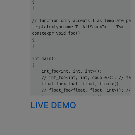
{
}
// function only accepts T as template par
template
<
typename
 T
,
AllSame
<
T
>...
Ts
>
constexpr
void
 foo
()
{
}
int
 main
()
{
    int_foo
<
int
,
int
,
int
>();
// int_foo<int, int, double>(); // fai
    float_foo
<
float
,
float
,
float
>();
// float_foo<float, float, int>(); // 
    foo
<
int
,
int
,
int
,
int
>();
LIVE DEMO
// foo<int, int, int, float>(); // fai
    foo
<
double
,
double
,
double
,
double
>();
// foo<double, double, double, int>();
}