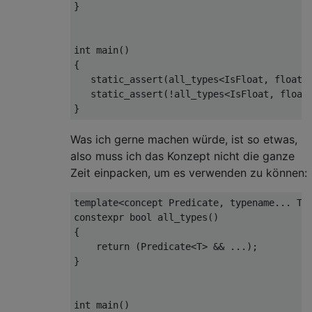
}
int
 main
()
{
static_assert
(
all_types
<
IsFloat
,
float
,
static_assert
(!
all_types
<
IsFloat
,
float
}
Was ich gerne machen würde, ist so etwas,
also muss ich das Konzept nicht die ganze
Zeit einpacken, um es verwenden zu können:
template
<
concept
Predicate
,
typename
...
 T
>
constexpr
bool
 all_types
()
{
return
(
Predicate
<
T
>
&&
...);
}
int
 main
()