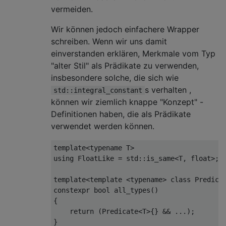
vermeiden.
Wir können jedoch einfachere Wrapper
schreiben. Wenn wir uns damit
einverstanden erklären, Merkmale vom Typ
"alter Stil" als Prädikate zu verwenden,
insbesondere solche, die sich wie
s verhalten ,
std::integral_constant
können wir ziemlich knappe "Konzept" -
Definitionen haben, die als Prädikate
verwendet werden können.
template
<
typename
 T
>
using
FloatLike
=
 std
::
is_same
<
T
,
float
>;
template
<
template
<typename>
class
Predica
constexpr
bool
 all_types
()
{
return
(
Predicate
<
T
>{}
&&
...);
}