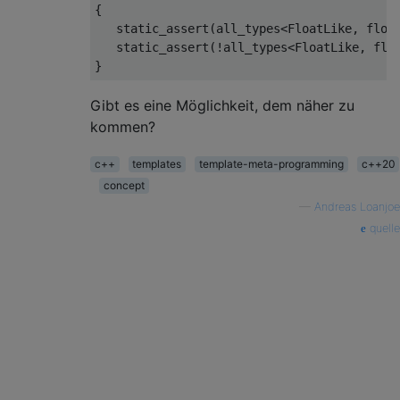
{
static_assert
(
all_types
<
FloatLike
,
floa
static_assert
(!
all_types
<
FloatLike
,
flo
}
Gibt es eine Möglichkeit, dem näher zu
kommen?
c++
templates
template-meta-programming
c++20
concept
—
Andreas Loanjoe
quelle