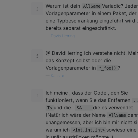
Warum ist dein
Variadic? Jeder
AllSame
Vorlagenparameter in einem Paket, der
eine Typbeschränkung eingeführt wird
,
bereits separat eingeschränkt.
—
Davis Herring
@ DavidHerring Ich verstehe nicht. Mei
das Konzept selbst oder die
Vorlagenparameter in
?
*_foo()
—
Kanstar
Ich meine , dass der Code , den Sie
funktioniert, wenn Sie das Entfernen
.
und die ,
die es verwendet.
Ts
&& ...
(Natürlich wäre der Name
dan
AllSame
unangemessen, aber ich bin mir nicht si
warum ich
sowieso eine
<int,int,int>
in unär ausdrücken möchte .)