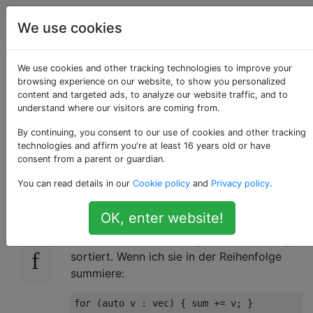
Programmierung
Tags
Account
We use cookies
Effiziente stabile
We use cookies and other tracking technologies to improve your
browsing experience on our website, to show you personalized
content and targeted ads, to analyze our website traffic, and to
Summe der
understand where our visitors are coming from.
bestellten Nummern
By continuing, you consent to our use of cookies and other tracking
technologies and affirm you're at least 16 years old or have
consent from a parent or guardian.
You can read details in our
Cookie policy
and
Privacy policy
.
Ich habe eine ziemlich lange Liste von
12
Gleitkomma-Positivzahlen (
OK, enter website!
, Größe ~ 1000). Die
std::vector<float>
Nummern sind in absteigender Reihenfolge
sortiert. Wenn ich sie in der Reihenfolge
summiere:
for
(
auto
 v 
:
 vec
)
{
 sum 
+=
 v
;
}