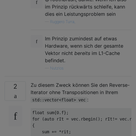
im Prinzip rückwärts schleife, kann
dies ein Leistungsproblem sein
—
Ruggero Turra,
Im Prinzip zumindest auf etwas
Hardware, wenn sich der gesamte
Vektor nicht
bereits
im L1-Cache
befindet.
—
Nutzlos
Zu diesem Zweck können Sie den Reverse-
2
Iterator ohne Transpositionen in Ihrem
:
std::vector<float> vec
float
 sum
{
0.f
};
for
(
auto
 rIt 
=
 vec
.
rbegin
();
 rIt
!=
 vec
.
re
{
    sum 
+=
*
rit
;