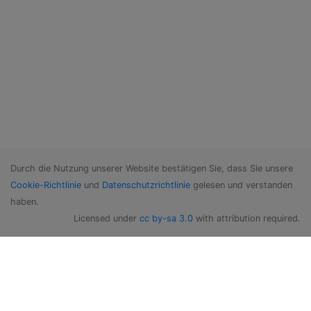
Durch die Nutzung unserer Website bestätigen Sie, dass Sie unsere
Cookie-Richtlinie
und
Datenschutzrichtlinie
gelesen und verstanden
haben.
Licensed under
cc by-sa 3.0
with attribution required.