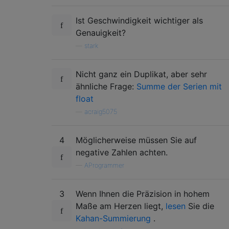
Ist Geschwindigkeit wichtiger als
Genauigkeit?
—
stark
Nicht ganz ein Duplikat, aber sehr
ähnliche Frage:
Summe der Serien mit
float
—
acraig5075
4
Möglicherweise müssen Sie auf
negative Zahlen achten.
—
AProgrammer
3
Wenn Ihnen die Präzision in hohem
Maße am Herzen liegt,
lesen
Sie die
Kahan-Summierung
.