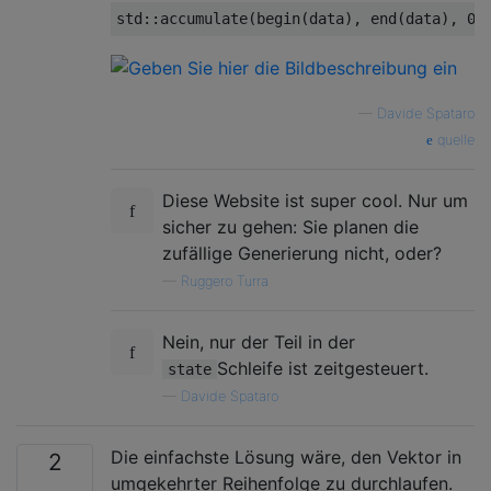
std
::
accumulate
(
begin
(
data
),
 end
(
data
),
0.
—
Davide Spataro
quelle
Diese Website ist super cool. Nur um
sicher zu gehen: Sie planen die
zufällige Generierung nicht, oder?
—
Ruggero Turra
Nein, nur der Teil in der
Schleife ist zeitgesteuert.
state
—
Davide Spataro
Die einfachste Lösung wäre, den Vektor in
2
umgekehrter Reihenfolge zu durchlaufen.