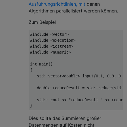
Ausführungsrichtlinien, mit
denen
Algorithmen parallelisiert werden können.
Zum Beispiel
#include
<vector>
#include
<execution>
#include
<iostream>
#include
<numeric>
int
 main
()
{
   std
::
vector
<double>
 input
{
0.1
,
0.9
,
0.2
double
 reduceResult 
=
 std
::
reduce
(
std
::
   std
::
 cout 
<<
"reduceResult "
<<
 reduce
}
Dies sollte das Summieren großer
Datenmengen auf Kosten nicht