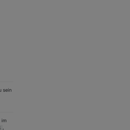
u sein
 im
,
l