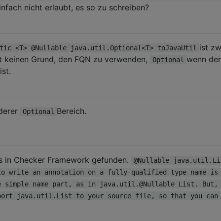
nfach nicht erlaubt, es so zu schreiben?
ist z
tic <T> @Nullable java.util.Optional<T> toJavaUtil
ibt keinen Grund, den FQN zu verwenden,
wenn der
Optional
st.
derer
Bereich.
Optional
as in Checker Framework gefunden.
@Nullable java.util.Li
to write an annotation on a fully-qualified type name is
e simple name part, as in java.util.@Nullable List. But,
port java.util.List to your source file, so that you can