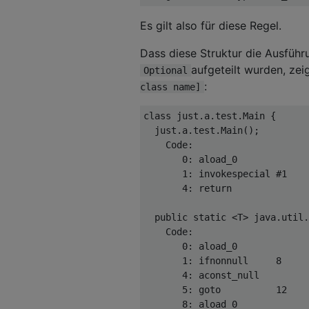
Es gilt also für diese Regel.
Dass diese Struktur die Ausführ
aufgeteilt wurden, ze
Optional
:
class name]
class
 just
.
a
.
test
.
Main
{
  just
.
a
.
test
.
Main
();
Code
:
0
:
 aload_0
1
:
 invokespecial 
#
1
4
:
return
public
static
<
T
>
 java
.
util
.
Code
:
0
:
 aload_0
1
:
 ifnonnull     
8
4
:
 aconst_null
5
:
goto
12
8
:
 aload_0