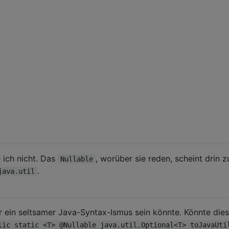
ich nicht. Das
, worüber sie reden, scheint drin z
Nullable
.
java.util
ur ein seltsamer Java-Syntax-Ismus sein könnte. Könnte dies
lic static <T> @Nullable java.util.Optional<T> toJavaUti