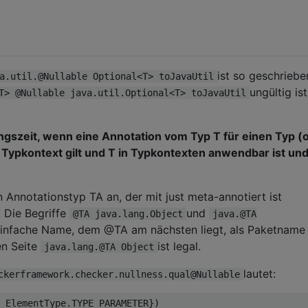
ist so geschriebe
a.util.@Nullable Optional<T> toJavaUtil
ungültig ist
T> @Nullable java.util.Optional<T> toJavaUtil
rungszeit, wenn eine Annotation vom Typ T für einen Typ (
m Typkontext gilt und T in Typkontexten anwendbar ist und
 Annotationstyp TA an, der mit just meta-annotiert ist
. Die Begriffe
und
@TA java.lang.Object
java.@TA
r einfache Name, dem @TA am nächsten liegt, als Paketname
en Seite
ist legal.
java.lang.@TA Object
lautet:
ckerframework.checker.nullness.qual@Nullable
ElementType
.
TYPE_PARAMETER
})