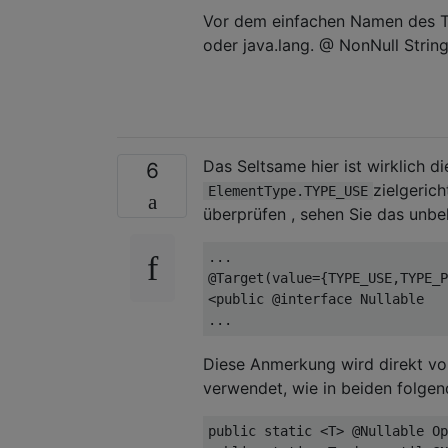
Vor dem einfachen Namen des Ty
oder java.lang. @ NonNull String
Das Seltsame hier ist wirklich
6
zielgeric
ElementType.TYPE_USE
überprüfen , sehen Sie das unbe
...
@Target
(
value
={
TYPE_USE
,
TYPE_P
<
public
@interface
Nullable
...
Diese Anmerkung wird direkt v
verwendet, wie in beiden folgen
public
static
<
T
>
@Nullable
Op