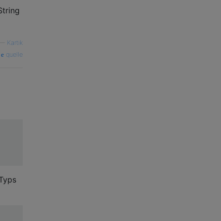
tring
—
Kartik
quelle
Typs