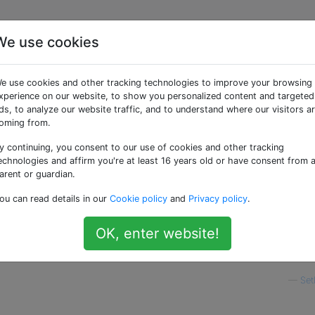
We use cookies
.util. @ Nullable?
e use cookies and other tracking technologies to improve your browsing
xperience on our website, to show you personalized content and targeted
ds, to analyze our website traffic, and to understand where our visitors a
 ich die Anmerkung
in einem Code
oming from.
java.util.@Nullable
Bedeutung von
, aber ich verstehe diese nicht.
@Nullable
y continuing, you consent to our use of cookies and other tracking
sse finden, die
im Paket aufgerufen wird
Nullable
java.ut
echnologies and affirm you're at least 16 years old or have consent from 
 bedeutet
:
java.util.@Nullable
arent or guardian.
ou can read details in our
Cookie policy
and
Privacy policy
.
ullable
Optional
<
T
>
 toJavaUtil
(
leOptional
)
{
OK, enter website!
l
?
null
:
 googleOptional
.
toJavaUtil
();
—
Se