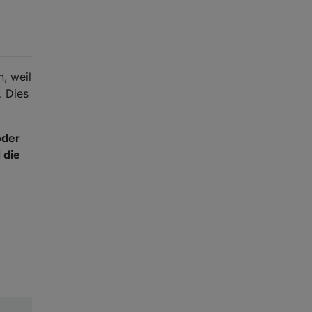
n, weil
. Dies
oder
 die