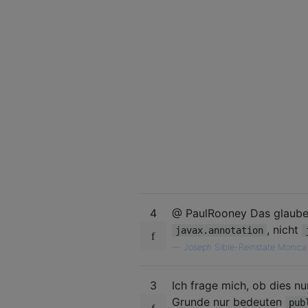
4
@ PaulRooney Das glaube 
, nicht
javax.annotation
—
Joseph Sible-Reinstate Monica
3
Ich frage mich, ob dies n
Grunde nur bedeuten
pub