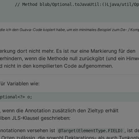
// Method blub/Optional.toJavaUtil:()Ljava/util/Op
in die ich den Guava-Code kopiert habe, um ein minimales Beispiel zum De- / Komp
erkung dort nicht mehr. Es ist nur eine Markierung für den
rhindern, wenn die Methode null zurückgibt (und ein Hinwe
ird nicht in den kompilierten Code aufgenommen.
für Variablen wie:
ptional
<?>
 o
;
wenn die Annotation zusätzlich den Zieltyp erhält
elben JLS-Klausel geschrieben:
notationen versehen ist
, ist d
@Target(ElementType.FIELD)
 Orten zulässig, die sowohl Deklarations- als auch Typkont