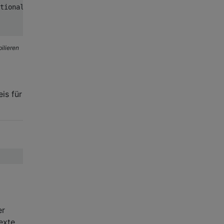
tional;
ilieren
is für
er
exte