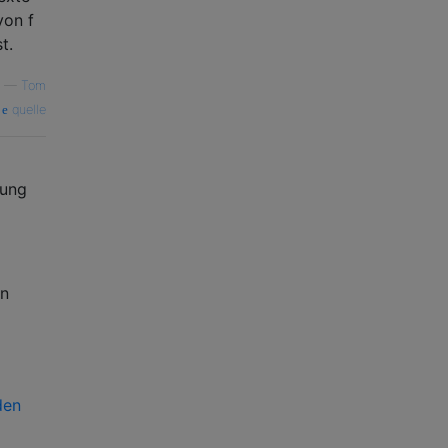
von f
t.
—
Tom
quelle
sung
en
den