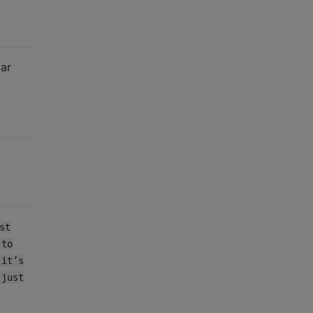
war
st
 to
 it’s
 just