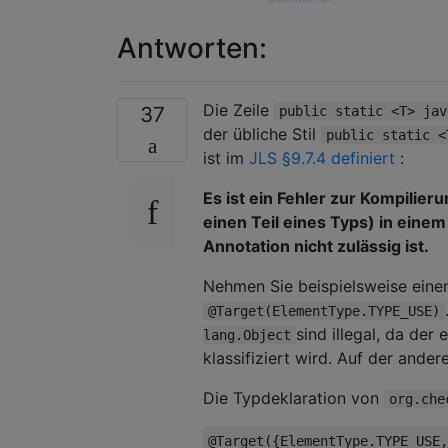
Antworten:
Die Zeile
37
public static <T> jav
der übliche Stil
public static <
ist im
JLS §9.7.4 definiert
:
Es ist ein Fehler zur Kompilie
einen Teil eines Typs) in eine
Annotation nicht zulässig ist.
Nehmen Sie beispielsweise einen
@Target(ElementType.TYPE_USE)
sind illegal, da de
lang.Object
klassifiziert wird. Auf der ander
Die Typdeklaration von
org.che
@Target
({
ElementType
.
TYPE_USE
,