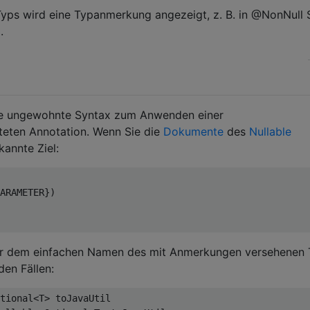
ps wird eine Typanmerkung angezeigt, z. B. in @NonNull S
.
 die ungewohnte Syntax zum Anwenden einer
hteten Annotation. Wenn Sie die
Dokumente
des
Nullable
kannte Ziel:
ARAMETER
})
or dem einfachen Namen des mit Anmerkungen versehenen 
den Fällen:
tional
<
T
>