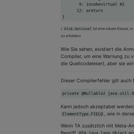
9
:
 invokevirtual 
#
2
12
:
 areturn
}
(
ist eine lokale Klasse, 
blub.Optional
zu erhalten)
Wie Sie sehen, existiert die Anm
Compiler, um eine Warnung zu ve
die Quellcodeleser), aber sie w
Dieser Compilerfehler gilt auch 
private
@Nullable2
 java
.
util
.
O
Kann jedoch akzeptabel werden, 
, wie in ders
ElementType.FIELD
Wenn TA zusätzlich mit Meta-An
Begriff
an
@TA java.lang.Object