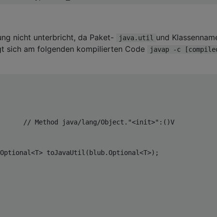
ung nicht unterbricht, da Paket-
und Klassennam
java.util
igt sich am folgenden kompilierten Code
javap -c [compile
// Method java/lang/Object."<init>":()V
Optional
<
T
>
 toJavaUtil
(
blub
.
Optional
<
T
>);