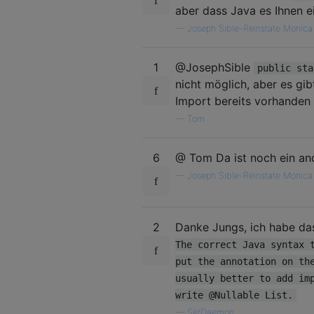
aber dass Java es Ihnen ei
—
Joseph Sible-Reinstate Monica
1
@JosephSible
public sta
nicht möglich, aber es g
Import bereits vorhanden i
—
Tom
6
@ Tom Da ist noch ein an
—
Joseph Sible-Reinstate Monica
2
Danke Jungs, ich habe d
The correct Java syntax 
put the annotation on th
usually better to add im
write @Nullable List.
—
SetDaemon