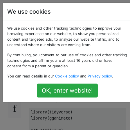
Programmierung
Tags
Account
We use cookies
gganimate Handlung,
We use cookies and other tracking technologies to improve your
browsing experience on our website, to show you personalized
content and targeted ads, to analyze our website traffic, and to
in der Punkte bleiben
understand where our visitors are coming from.
und Linie verblasst
By continuing, you consent to our use of cookies and other tracking
technologies and affirm you're at least 16 years old or have
consent from a parent or guardian.
You can read details in our
Cookie policy
and
Privacy policy
.
Hier ist ein reproduzierbares Beispiel eines
11
statischen Diagramms, das ich animieren
OK, enter website!
möchte (ich möchte zeigen, wie sich ein
MCMC-Sampler verhält).
library
(
tidyverse
)
library
(
gganimate
)