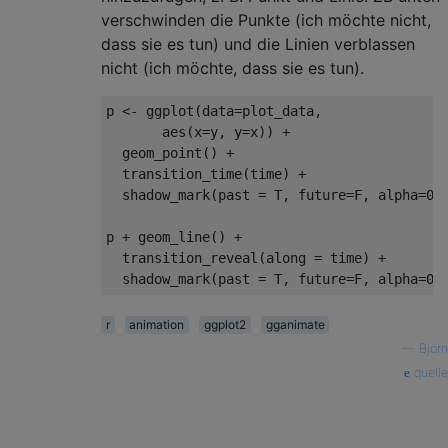
verschwinden die Punkte (ich möchte nicht,
dass sie es tun) und die Linien verblassen
nicht (ich möchte, dass sie es tun).
p 
<-
 ggplot
(
data
=
plot_data
,
       aes
(
x
=
y
,
 y
=
x
))
+
  geom_point
()
+
  transition_time
(
time
)
+
  shadow_mark
(
past 
=
 T
,
 future
=
F
,
 alpha
=
0.
p 
+
 geom_line
()
+
  transition_reveal
(
along 
=
 time
)
+
  shadow_mark
(
past 
=
 T
,
 future
=
F
,
 alpha
=
0.
r
animation
ggplot2
gganimate
—
Björn
quelle