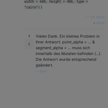
width = 600, height = 400, type =
)
"cairo")
—
Jon Spring
quelle
1
Vielen Dank. Ein kleines Problem in
Ihrer Antwort: point_alpha = ... &
segment_alpha = ... muss sich
innerhalb des Mutaten befinden (...).
Die Antwort wurde entsprechend
geändert.
—
Björn