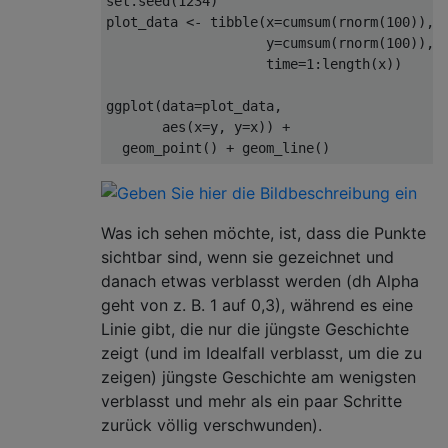
set.seed
(
1234
)
plot_data 
<-
 tibble
(
x
=
cumsum
(
rnorm
(
100
)),
                    y
=
cumsum
(
rnorm
(
100
)),
                    time
=
1
:
length
(
x
))
ggplot
(
data
=
plot_data
,
       aes
(
x
=
y
,
 y
=
x
))
+
  geom_point
()
+
 geom_line
()
Was ich sehen möchte, ist, dass die Punkte
sichtbar sind, wenn sie gezeichnet und
danach etwas verblasst werden (dh Alpha
geht von z. B. 1 auf 0,3), während es eine
Linie gibt, die nur die jüngste Geschichte
zeigt (und im Idealfall verblasst, um die zu
zeigen) jüngste Geschichte am wenigsten
verblasst und mehr als ein paar Schritte
zurück völlig verschwunden).