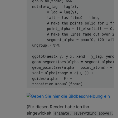
  group_by
(
frame
)
%>%
  mutate
(
x_lag 
=
 lag
(
x
),
         y_lag 
=
 lag
(
y
),
         tail 
=
 last
(
time
)
-
 time
,
# Make the points solid for 1 fra
         point_alpha 
=
 if_else
(
tail 
==
0
,
# Make the lines fade out over 20
         segment_alpha 
=
 pmax
(
0
,
(
20
-
tail
)
  ungroup
()
%>%
  ggplot
(
aes
(
x
=
y
,
 y
=
x
,
 xend 
=
 y_lag
,
 yend 
  geom_segment
(
aes
(
alpha 
=
 segment_alpha
))
  geom_point
(
aes
(
alpha 
=
 point_alpha
))
+
  scale_alpha
(
range 
=
 c
(
0
,
1
))
+
  guides
(
alpha 
=
 F
)
+
  transition_manual
(
frame
)
(Für diesen Render habe ich ihn
eingewickelt
animate( [everything above],