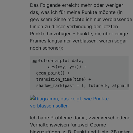
Das Folgende erreicht mehr oder weniger
das, was ich für meine Punkte möchte (in
gewissem Sinne möchte ich nur verblassende
Linien zu dieser Verbindung der letzten
Punkte hinzufügen - Punkte, die über einige
Frames langsamer verblassen, wären sogar
noch schöner):
ggplot
(
data
=
plot_data
,
       aes
(
x
=
y
,
 y
=
x
))
+
  geom_point
()
+
  transition_time
(
time
)
+
  shadow_mark
(
past 
=
 T
,
 future
=
F
,
 alpha
=
0.
Ich habe Probleme damit, zwei verschiedene
Verhaltensweisen für zwei Geome
hinzuzufügen, z. B. Punkt und Linie. ZB unten