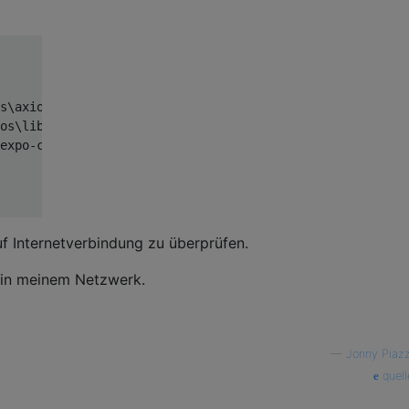
s\axios\lib\core\createError.js:16:15)

os\lib\core\settle.js:17:12)

expo-cli\node_modules\axios\lib\adapters\http.js:237:11)

auf Internetverbindung zu überprüfen.
 in meinem Netzwerk.
—
Jonny Piazz
quell