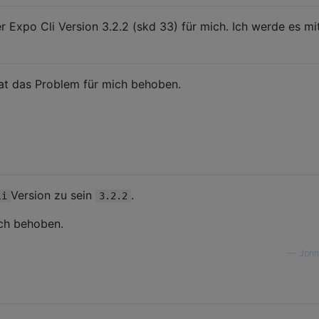
her Expo Cli Version 3.2.2 (skd 33) für mich. Ich werde es 
at das Problem für mich behoben.
Version zu sein
.
li
3.2.2
ich behoben.
—
Jonn