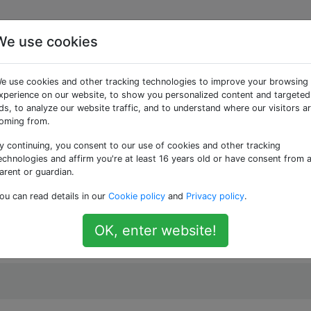
We use cookies
rstellt werden,
e use cookies and other tracking technologies to improve your browsing
 Statuscode 400
xperience on our website, to show you personalized content and targeted
ds, to analyze our website traffic, and to understand where our visitors a
oming from.
y continuing, you consent to our use of cookies and other tracking
echnologies and affirm you're at least 16 years old or have consent from 
arent or guardian.
 reag native Projekt zu erstellen.
ou can read details in our
Cookie policy
and
Privacy policy
.
kVersion ist 35.
OK, enter website!
ws 10)