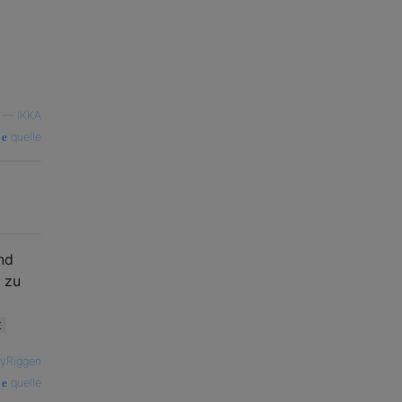
—
IKKA
quelle
nd
h zu
t
ryRiggen
quelle