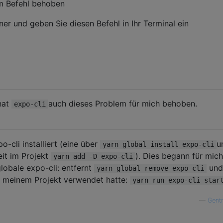
m Befehl behoben
er und geben Sie diesen Befehl in Ihr Terminal ein
hat
auch dieses Problem für mich behoben.
expo-cli
o-cli installiert (eine über
u
yarn global install expo-cli
it im Projekt
). Dies begann für mic
yarn add -D expo-cli
lobale expo-cli: entfernt
und
yarn global remove expo-cli
in meinem Projekt verwendet hatte:
yarn run expo-cli star
—
Gent