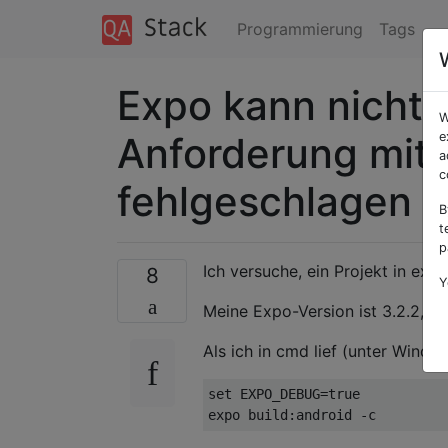
Programmierung
Tags
Expo kann nicht e
W
Anforderung mit
e
a
c
fehlgeschlagen
B
t
p
Ich versuche, ein Projekt in expo
8
Y
Meine Expo-Version ist 3.2.2, sd
Als ich in cmd lief (unter Windo
set EXPO_DEBUG=true
