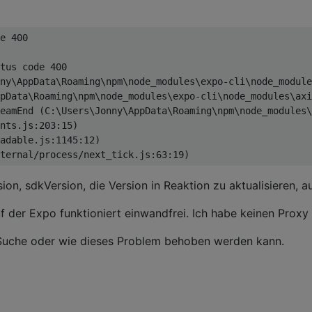
e 400

tus code 400

ny\AppData\Roaming\npm\node_modules\expo-cli\node_module
pData\Roaming\npm\node_modules\expo-cli\node_modules\axi
eamEnd (C:\Users\Jonny\AppData\Roaming\npm\node_modules\
nts.js:203:15)

adable.js:1145:12)

ion, sdkVersion, die Version in Reaktion zu aktualisieren, 
der Expo funktioniert einwandfrei. Ich habe keinen Proxy
Suche oder wie dieses Problem behoben werden kann.