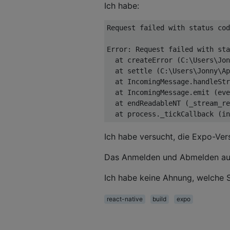
Ich habe:
Request failed with status cod
Error: Request failed with sta
  at createError (C:\Users\Jon
  at settle (C:\Users\Jonny\Ap
  at IncomingMessage.handleStr
  at IncomingMessage.emit (eve
  at endReadableNT (_stream_re
Ich habe versucht, die Expo-Vers
Das Anmelden und Abmelden auf 
Ich habe keine Ahnung, welche 
react-native
build
expo