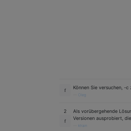
Können Sie versuchen, -c 
—
Oleg
2
Als vorübergehende Lösung
Versionen ausprobiert, di
—
ktrain