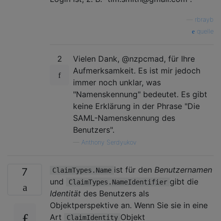
—
rbrayb
quelle
2
Vielen Dank, @nzpcmad, für Ihre
Aufmerksamkeit. Es ist mir jedoch
immer noch unklar, was
"Namenskennung" bedeutet. Es gibt
keine Erklärung in der Phrase "Die
SAML-Namenskennung des
Benutzers".
—
Anthony Serdyukov
ist für den
Benutzernamen
7
ClaimTypes.Name
und
gibt die
ClaimTypes.NameIdentifier
Identität
des Benutzers als
Objektperspektive an. Wenn Sie sie in eine
Art
Objekt
ClaimIdentity