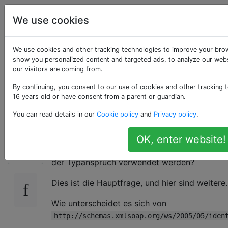
Programmierung
Tags
Account
We use cookies
Was ist der Zweck
We use cookies and other tracking technologies to improve your brow
show you personalized content and targeted ads, to analyze our webs
our visitors are coming from.
des
By continuing, you consent to our use of cookies and other tracking t
Namensidentifizierun
16 years old or have consent from a parent or guardian.
You can read details in our
Cookie policy
and
Privacy policy
.
Wofür
OK, enter website!
74
http://schemas.xmlsoap.org/ws/2005/05/iden
der Typanspruch verwendet werden?
Dies ist die Hauptfrage, und hier sind weitere.
Wie unterscheidet es sich von
http://schemas.xmlsoap.org/ws/2005/05/iden