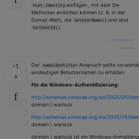
einfügen , mit dem Sie
User.Identity
Methoden erreichen können (z. B. in der
Dotnet-Welt), die
und sind
GetUserName()
.
GetUserId()
—
tsubasaetkisi
quelle
Der
Anspruch sollte verwend
-1
nameidentifier
eindeutigen Benutzernamen zu erhalten.
Für die Windows-Authentifizierung:
http://schemas.xmlsoap.org/ws/2005/05/ident
domain \ warlock
http://schemas.xmlsoap.org/ws/2005/05/iden
domain \ warlock
domain \ warlock ist ein Windows-Anmelden