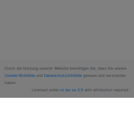
Durch die Nutzung unserer Website bestätigen Sie, dass Sie unsere
Cookie-Richtlinie
und
Datenschutzrichtlinie
gelesen und verstanden
haben.
Licensed under
cc by-sa 3.0
with attribution required.