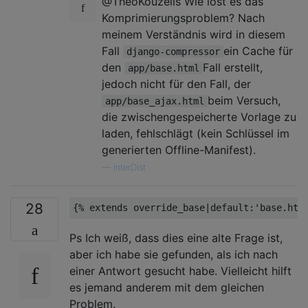
@TheoKouzelis Wie löst es das
Komprimierungsproblem? Nach
meinem Verständnis wird in diesem
Fall
ein Cache für
django-compressor
den
Fall erstellt,
app/base.html
jedoch nicht für den Fall, der
beim Versuch,
app/base_ajax.html
die zwischengespeicherte Vorlage zu
laden, fehlschlägt (kein Schlüssel im
generierten Offline-Manifest).
—
InterDist
28
{% extends override_base|default:
'base.htm
Ps Ich weiß, dass dies eine alte Frage ist,
aber ich habe sie gefunden, als ich nach
einer Antwort gesucht habe. Vielleicht hilft
es jemand anderem mit dem gleichen
Problem.