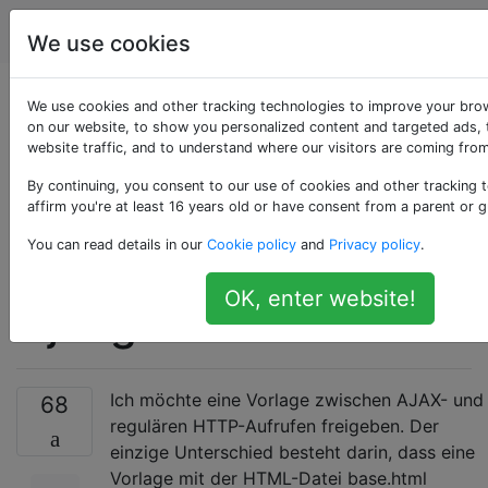
Programmierung
Tags
Account
We use cookies
Wie kann {%
We use cookies and other tracking technologies to improve your bro
on our website, to show you personalized content and targeted ads, 
website traffic, and to understand where our visitors are coming from
erweitert '…'%} an
By continuing, you consent to our use of cookies and other tracking 
Bedingungen
affirm you're at least 16 years old or have consent from a parent or g
You can read details in our
Cookie policy
and
Privacy policy
.
geknüpft werden? -
OK, enter website!
Django
Ich möchte eine Vorlage zwischen AJAX- und
68
regulären HTTP-Aufrufen freigeben. Der
einzige Unterschied besteht darin, dass eine
Vorlage mit der HTML-Datei base.html