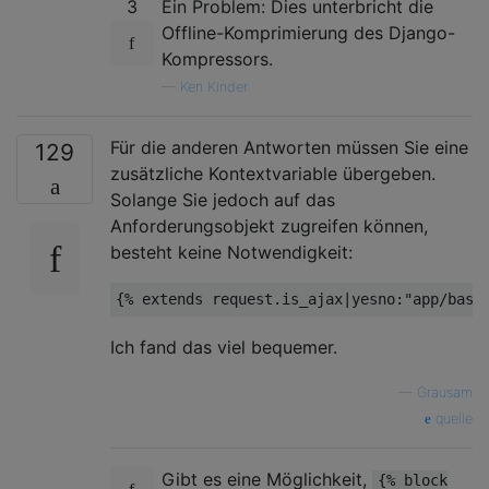
3
Ein Problem: Dies unterbricht die
Offline-Komprimierung des Django-
Kompressors.
—
Ken Kinder
Für die anderen Antworten müssen Sie eine
129
zusätzliche Kontextvariable übergeben.
Solange Sie jedoch auf das
Anforderungsobjekt zugreifen können,
besteht keine Notwendigkeit:
{% extends request.is_ajax|yesno:
"app/base
Ich fand das viel bequemer.
—
Grausam
quelle
Gibt es eine Möglichkeit,
{% block