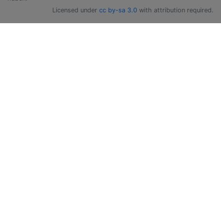
Licensed under
cc by-sa 3.0
with attribution required.