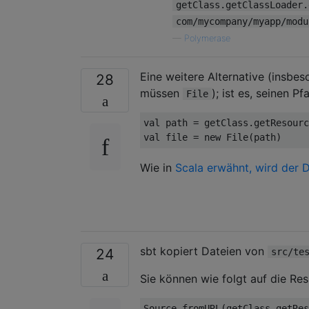
getClass.getClassLoader.
com/mycompany/myapp/modu
—
Polymerase
Eine weitere Alternative (insbe
28
müssen
); ist es, seinen P
File
val
 path 
=
 getClass
.
getResourc
val
 file 
=
new
File
(
path
)
Wie in
Scala erwähnt, wird der 
sbt kopiert Dateien von
24
src/te
Sie können wie folgt auf die Res
Source
.
fromURL
(
getClass
.
getRes