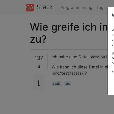
Programmierung
Tags
Wie greife ich in
W
zu?
e
a
c
B
Ich habe eine Datei
in
137
data.xml
t
p
Wie kann ich diese Datei in ein 
Y
?
src/test/scala/
scala
sbt