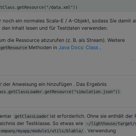
tClass
.
getResource
(
"/data.xml"
))
ur noch ein normales Scala-E / A-Objekt, sodass Sie damit a
. den Inhalt lesen und für Testdaten verwenden.
m die Ressource abzurufen (z. B. als Stream). Weitere
Methoden in
Java Docs: Class
.
getResource
der Anweisung ein hinzufügen . Das Ergebnis
r
ass.getClassLoader.getResource("simulation.json"))
entar
ist erforderlich. Ohne sie enthält der
getClassLoader
eichnis der Testklasse. So etwas wie
~/lighthouse/target/
. Verwendung
company/myapp/module1/utils/blabla/