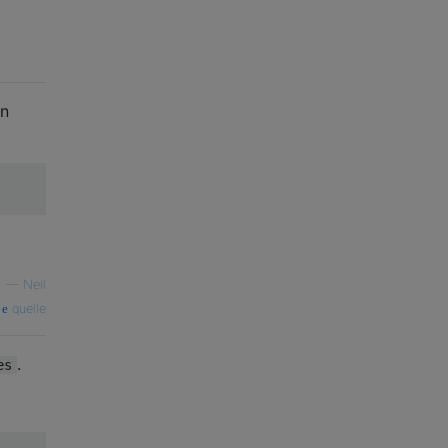
en
—
Neil
quelle
.
es