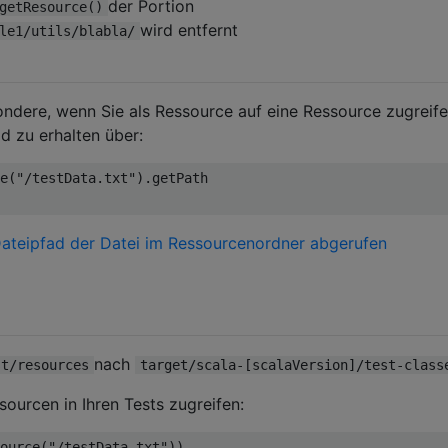
der Portion
getResource()
wird entfernt
le1/utils/blabla/
sondere, wenn Sie als Ressource auf eine Ressource zugreif
fad zu erhalten über:
e
(
"/testData.txt"
).
Dateipfad der Datei im Ressourcenordner abgerufen
nach
st/resources
target/scala-[scalaVersion]/test-class
sourcen in Ihren Tests zugreifen:
ource
(
"/testData.txt"
))