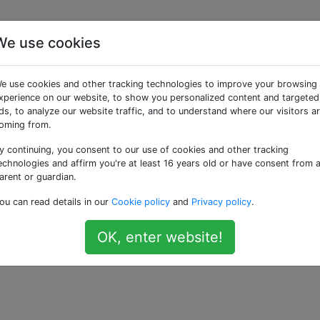
We use cookies
 Scala auf Testressourc
e use cookies and other tracking technologies to improve your browsing
xperience on our website, to show you personalized content and targeted
ds, to analyze our website traffic, and to understand where our visitors a
oming from.
y continuing, you consent to our use of cookies and other tracking
.
src/test/resources/
echnologies and affirm you're at least 16 years old or have consent from 
arent or guardian.
neues lesen
in meinem Test
in
FileReader
data.scala
ou can read details in our
Cookie policy
and
Privacy policy
.
OK, enter website!
—
Aaron 