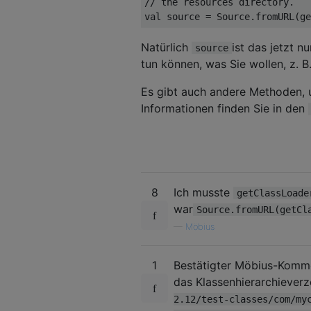
// the resources directory.
val
 source 
=
Source
.
fromURL
(
ge
Natürlich
ist das jetzt n
source
tun können, was Sie wollen, z. B
Es gibt auch andere Methoden, u
Informationen finden Sie in den
8
Ich musste
getClassLoade
war
Source.fromURL(getCl
—
Möbius
1
Bestätigter Möbius-Komm
das Klassenhierarchieverz
2.12/test-classes/com/my