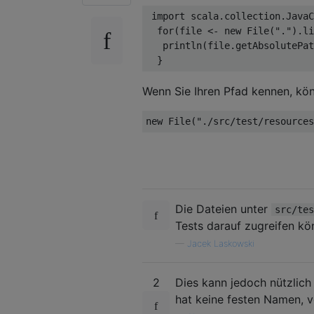
import
 scala
.
collection
.
JavaC
for
(
file 
<-
new
File
(
"."
).
li
   println
(
file
.
getAbsolutePat
}
Wenn Sie Ihren Pfad kennen, kön
new
File
(
"./src/test/resources
Die Dateien unter
src/tes
Tests darauf zugreifen kö
—
Jacek Laskowski
2
Dies kann jedoch nützlic
hat keine festen Namen, v