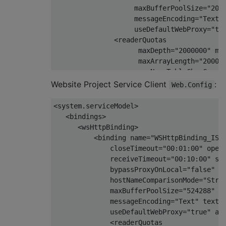
                    maxBufferPoolSize=
"200
                    messageEncoding=
"Text"
                    useDefaultWebProxy=
"tr
               <readerQuotas 

                     maxDepth=
"2000000"
 ma
                     maxArrayLength=
"20000
                     maxNameTableCharCount
               <reliableSession 

Website Project Service Client
:
Web.Config
                     enabled=
"false"
 order
               <security mode=
"Message"
>

<system.serviceModel>

                   <message clientCredenti
   <bindings>

                            negotiateServi
      <wsHttpBinding>

                            algorithmSuite
          <binding name=
"WSHttpBinding_ISc
                            establishSecur
              closeTimeout=
"00:01:00"
 open
               </security>

              receiveTimeout=
"00:10:00"
 se
            </binding>

              bypassProxyOnLocal=
"false"
 t
          </wsHttpBinding>

              hostNameComparisonMode=
"Stro
      </bindings>

              maxBufferPoolSize=
"524288"
 m
      <behaviors>

              messageEncoding=
"Text"
 textE
          <serviceBehaviors>

              useDefaultWebProxy=
"true"
 al
              <behavior name=
"ScraperServi
              <readerQuotas 
