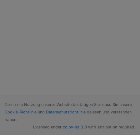
Durch die Nutzung unserer Website bestätigen Sie, dass Sie unsere
Cookie-Richtlinie
und
Datenschutzrichtlinie
gelesen und verstanden
haben.
Licensed under
cc by-sa 3.0
with attribution required.