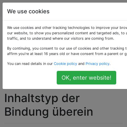
Programmierung
Tags
Account
We use cookies
WCF Service Client:
We use cookies and other tracking technologies to improve your bro
our website, to show you personalized content and targeted ads, to 
traffic, and to understand where our visitors are coming from.
Der Inhaltstyp text /
By continuing, you consent to our use of cookies and other tracking 
html; charset = utf-8
affirm you're at least 16 years old or have consent from a parent or g
You can read details in our
Cookie policy
and
Privacy policy
.
der Antwortnachricht
OK, enter website!
stimmt nicht mit dem
Inhaltstyp der
Bindung überein