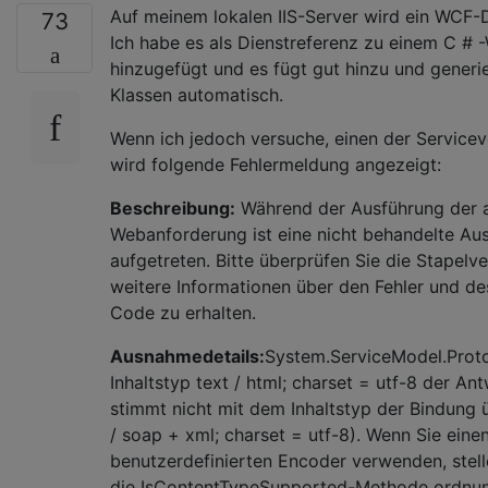
Auf meinem lokalen IIS-Server wird ein WCF-D
73
Ich habe es als Dienstreferenz zu einem C # 
hinzugefügt und es fügt gut hinzu und generie
Klassen automatisch.
Wenn ich jedoch versuche, einen der Servicev
wird folgende Fehlermeldung angezeigt:
Beschreibung:
Während der Ausführung der a
Webanforderung ist eine nicht behandelte A
aufgetreten. Bitte überprüfen Sie die Stapelv
weitere Informationen über den Fehler und d
Code zu erhalten.
Ausnahmedetails:
System.ServiceModel.Proto
Inhaltstyp text / html; charset = utf-8 der An
stimmt nicht mit dem Inhaltstyp der Bindung ü
/ soap + xml; charset = utf-8). Wenn Sie eine
benutzerdefinierten Encoder verwenden, stelle
die IsContentTypeSupported-Methode ordn