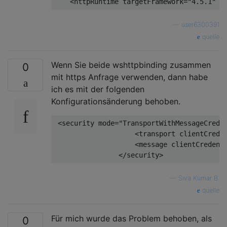
    <httpRuntime targetFramework=
"4.5.1"
 e
—
user6300391
quelle
Wenn Sie beide wshttpbinding zusammen
0
mit https Anfrage verwenden, dann habe
ich es mit der folgenden
Konfigurationsänderung behoben.
 <security mode=
"TransportWithMessageCrede
                    <transport clientCrede
                    <message clientCredent
—
Siva Kumar B.
quelle
Für mich wurde das Problem behoben, als
0