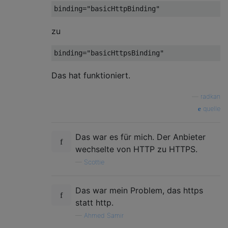
binding=
"basicHttpBinding"
zu
binding=
"basicHttpsBinding"
Das hat funktioniert.
—
radkan
quelle
Das war es für mich. Der Anbieter
wechselte von HTTP zu HTTPS.
—
Scottie
Das war mein Problem, das https
statt http.
—
Ahmed Samir