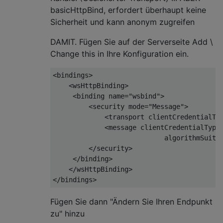
basicHttpBind, erfordert überhaupt keine
Sicherheit und kann anonym zugreifen
DAMIT. Fügen Sie auf der Serverseite Add \
Change this in Ihre Konfiguration ein.
<bindings>

    <wsHttpBinding>

     <binding name=
"wsbind"
> 

         <security mode=
"Message"
>

             <transport clientCredentialTy
             <message clientCredentialType
                            algorithmSuite
         </security>

     </binding>

    </wsHttpBinding>

Fügen Sie dann "Ändern Sie Ihren Endpunkt
zu" hinzu