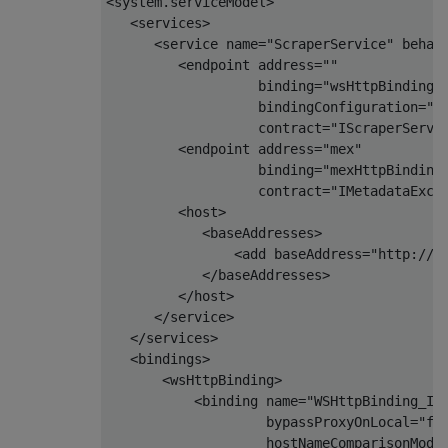
<system.serviceModel>

   <services>

      <service name=
"ScraperService"
 behav
         <endpoint address=
""
                   binding=
"wsHttpBinding"
                   bindingConfiguration=
"W
                   contract=
"IScraperServi
         <endpoint address=
"mex"
                   binding=
"mexHttpBinding
                   contract=
"IMetadataExch
         <host>

            <baseAddresses>

                <
add
 baseAddress=
"http://e
            </baseAddresses>

         </host>

      </service>

   </services>

   <bindings>

       <wsHttpBinding>

           <binding name=
"WSHttpBinding_IS
                    bypassProxyOnLocal=
"fa
                    hostNameComparisonMode