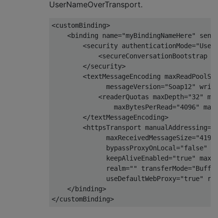
UserNameOverTransport.
<customBinding>

    <binding name=
"myBindingNameHere"
 send
        <security authenticationMode=
"User
            <secureConversationBootstrap />
        </security>

        <textMessageEncoding maxReadPoolSi
              messageVersion=
"Soap12"
 writ
            <readerQuotas maxDepth=
"32"
 ma
                maxBytesPerRead=
"4096"
 max
        </textMessageEncoding>

        <httpsTransport manualAddressing=
"
              maxReceivedMessageSize=
"4194
              bypassProxyOnLocal=
"false"
 h
              keepAliveEnabled=
"true"
 maxB
              realm=
""
 transferMode=
"Buffe
              useDefaultWebProxy=
"true"
 re
    </binding>
