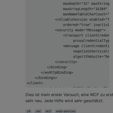
                  <serviceMetadata httpGet
                  maxDepth=
"32"
 maxStringC
                  <serviceDebug includeExc
                  maxArrayLength=
"16384"
 m
              </behavior>

                  maxNameTableCharCount=
"1
          </serviceBehaviors>

              <reliableSession enabled=
"fa
     </behaviors>

                  ordered=
"true"
 inactivit
              <security mode=
"Message"
>

                  <transport clientCredent
                       proxyCredentialType
                  <message clientCredentia
                       negotiateServiceCre
                       algorithmSuite=
"Def
              </security>

          </binding>

       </wsHttpBinding>

    </bindings>

<client>

        <endpoint name=
"WSHttpBinding_IScr
            address=
"http://example.com/Sc
Dies ist mein erster Versuch, eine WCF zu erste
            binding=
"wsHttpBinding"
sehr neu. Jede Hilfe wird sehr geschätzt.
            bindingConfiguration=
"WSHttpBi
            contract=
"ScraperService.IScra
c#
.net
wcf
web-services