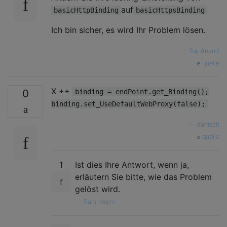
auf
basicHttpBinding
basicHttpsBinding
Ich bin sicher, es wird Ihr Problem lösen.
—
Raj Anand
quelle
X ++
0
binding = endPoint.get_Binding();
binding.set_UseDefaultWebProxy(false);
—
dänisch
quelle
1
Ist dies Ihre Antwort, wenn ja,
erläutern Sie bitte, wie das Problem
gelöst wird.
—
Rahil Wazir