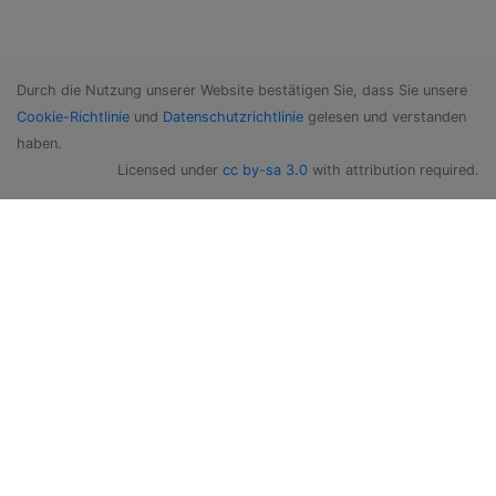
Durch die Nutzung unserer Website bestätigen Sie, dass Sie unsere
Cookie-Richtlinie
und
Datenschutzrichtlinie
gelesen und verstanden
haben.
Licensed under
cc by-sa 3.0
with attribution required.