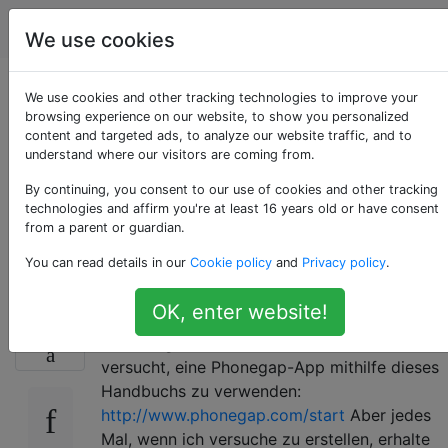
Programmierung
Tags
Account
We use cookies
Android ADT-Fehler,
We use cookies and other tracking technologies to improve your
browsing experience on our website, to show you personalized
content and targeted ads, to analyze our website traffic, and to
dx.jar wurde nicht
understand where our visitors are coming from.
aus dem SDK-Ordner
By continuing, you consent to our use of cookies and other tracking
technologies and affirm you're at least 16 years old or have consent
from a parent or guardian.
geladen
You can read details in our
Cookie policy
and
Privacy policy
.
OK, enter website!
Ich habe gerade Eclipse Galileo
68
heruntergeladen und ADT10 installiert und
versucht, eine Phonegap-App mithilfe dieses
Handbuchs zu verwenden:
http://www.phonegap.com/start
Aber jedes
Mal, wenn ich versuche zu erstellen, erhalte