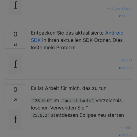
—
Core-Dump
quelle
Entpacken Sie das aktualisierte
Android
0
SDK
in Ihren aktuellen SDK-Ordner. Dies
löste mein Problem.
—
Lucas
quelle
Es ist Arbeit für mich, das zu tun
0
Im
Verzeichnis
"26.0.0"
"build-tools"
löschen Verwenden Sie "
stattdessen Eclipse neu starten
25.0.2"
—
Brite
quelle