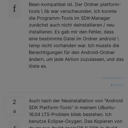
Bean-kompatibel ist. Der Ordner platform-
tools \ lib war verschwunden. Ich konnte
die Programm-Tools im SDK-Manager
zunächst auch nicht deinstallieren / neu
installieren. Es gab mir den Fehler, dass
eine bestimmte Datei im Ordner android \
temp nicht vorhanden war. Ich musste die
Berechtigungen für den Android-Ordner
ändern, um jede Aktion zuzulassen, und das
löste es.
—
Katamaritaco
quelle
Auch nach der Neuinstallation von "Android
2
SDK Platform-Tools" in meinem UBuntu-
16.04 LTS-Problem blieb bestehen. Ich
benutze Eclipse-Oxygen. Das Kopieren von
dx.jar aus /build-tools/25.0.3/lib in /build-