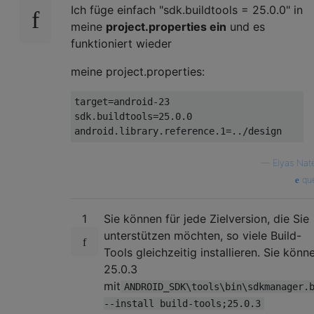
Ich füge einfach "sdk.buildtools = 25.0.0" in
meine
project.properties ein
und es
funktioniert wieder
meine project.properties:
target
=android-
23
sdk.buildtools
=
25.0
.
0
android.library.reference.1
—
Elyas Nat
que
1
Sie können für jede Zielversion, die Sie
unterstützen möchten, so viele Build-
Tools gleichzeitig installieren. Sie könn
25.0.3
mit
ANDROID_SDK\tools\bin\sdkmanager.
--install build-tools;25.0.3