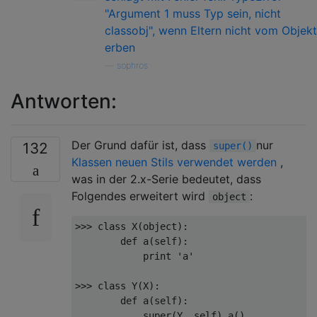
"Argument 1 muss Typ sein, nicht
classobj", wenn Eltern nicht vom Objekt
erben
—
sophros
Antworten:
Der Grund dafür ist, dass
nur
132
super()
Klassen neuen Stils verwendet werden
,
was in der 2.x-Serie bedeutet, dass
Folgendes erweitert wird
:
object
>>>
class
 X
(
object
):
def
 a
(
self
):
print
'a'
>>>
class
 Y
(
X
):
def
 a
(
self
):
            super
(
Y
,
 self
).
a
()