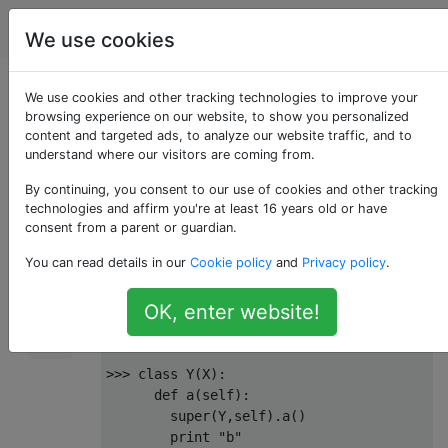
Programmierung
Tags
Account
We use cookies
Python super () löst
We use cookies and other tracking technologies to improve your
browsing experience on our website, to show you personalized
content and targeted ads, to analyze our website traffic, and to
TypeError aus
understand where our visitors are coming from.
By continuing, you consent to our use of cookies and other tracking
technologies and affirm you're at least 16 years old or have
In Python 2.5 löst der folgende Code ein
109
consent from a parent or guardian.
:
TypeError
You can read details in our
Cookie policy
and
Privacy policy
.
>>>
class
 X
:
OK, enter website!
def
 a
(
self
):
print
"a"
>>>
class
 Y
(
X
):
def
 a
(
self
):
        super
(
Y
,
self
).
a
()
print
"b"