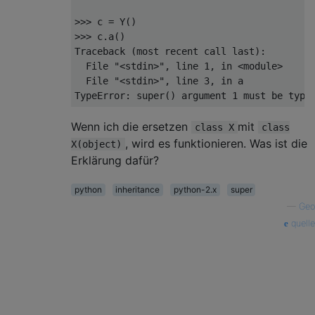
>>>
 c 
=
 Y
()
>>>
 c
.
a
()
Traceback
(
most recent call last
):
File
"<stdin>"
,
 line 
1
,
in
<
module
>
File
"<stdin>"
,
 line 
3
,
in
TypeError
:
 super
()
 argument 
1
 must be type
Wenn ich die ersetzen
mit
class X
class
, wird es funktionieren. Was ist die
X(object)
Erklärung dafür?
python
inheritance
python-2.x
super
—
Geo
quelle