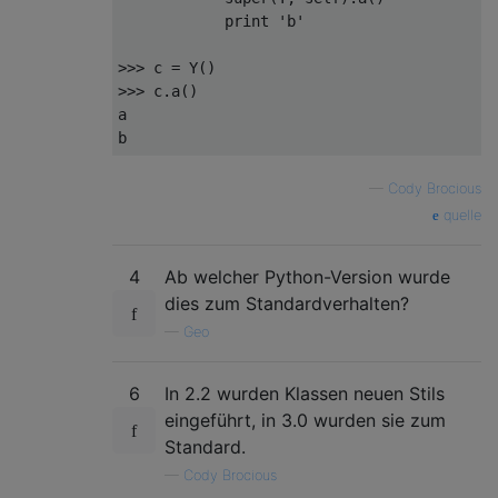
print
'b'
>>>
 c 
=
 Y
()
>>>
 c
.
a
()
a

b
—
Cody Brocious
quelle
4
Ab welcher Python-Version wurde
dies zum Standardverhalten?
—
Geo
6
In 2.2 wurden Klassen neuen Stils
eingeführt, in 3.0 wurden sie zum
Standard.
—
Cody Brocious