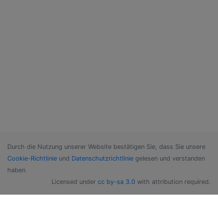
Durch die Nutzung unserer Website bestätigen Sie, dass Sie unsere
Cookie-Richtlinie
und
Datenschutzrichtlinie
gelesen und verstanden
haben.
Licensed under
cc by-sa 3.0
with attribution required.