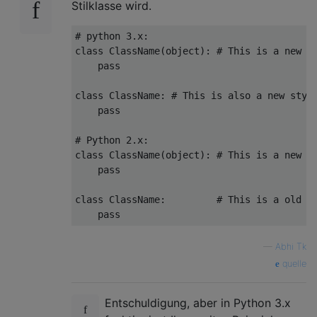
Stilklasse wird.
# python 3.x:
class
ClassName
(
object
):
# This is a new s
pass
class
ClassName
:
# This is also a new styl
pass
# Python 2.x:
class
ClassName
(
object
):
# This is a new s
pass
class
ClassName
:
# This is a old s
pass
—
Abhi Tk
quelle
Entschuldigung, aber in Python 3.x