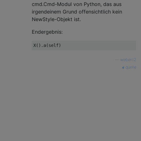
cmd.Cmd-Modul von Python, das aus
irgendeinem Grund offensichtlich kein
NewStyle-Objekt ist.
Endergebnis:
X
().
a
(
self
)
—
weberc2
quelle