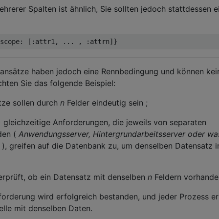
hrerer Spalten ist ähnlich, Sie sollten jedoch stattdessen e
scope
:
[:
attr1
,
...
,
:
attrn
]}
sansätze haben jedoch eine Rennbedingung und können kei
hten Sie das folgende Beispiel:
ze sollen durch
n
Felder eindeutig sein ;
 gleichzeitige Anforderungen, die jeweils von separaten
den (
Anwendungsserver, Hintergrundarbeitsserver oder wa
), greifen auf die Datenbank zu, um denselben Datensatz i
erprüft, ob ein Datensatz mit denselben
n
Feldern vorhanden
forderung wird erfolgreich bestanden, und jeder Prozess ers
elle mit denselben Daten.