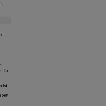
in
ne
s
n die
 ist.
tellt