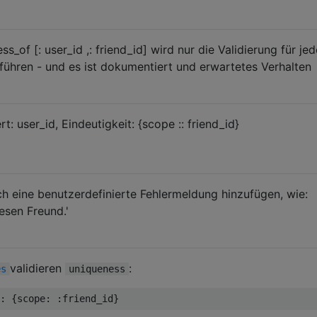
s_of [: user_id ,: friend_id] wird nur die Validierung für je
hführen - und es ist dokumentiert und erwartetes Verhalten
ert: user_id, Eindeutigkeit: {scope :: friend_id}
h eine benutzerdefinierte Fehlermeldung hinzufügen, wie:
esen Freund.'
validieren
:
es
uniqueness
:
{
scope
:
:
friend_id
}