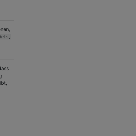
enen,
dels,
dass
g
bt,