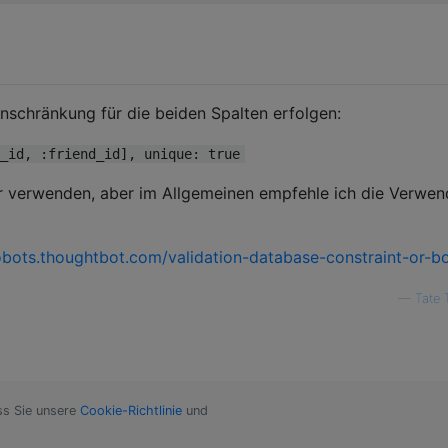
nschränkung für die beiden Spalten erfolgen:
_id, :friend_id], unique: true
tor verwenden, aber im Allgemeinen empfehle ich die Verwe
robots.thoughtbot.com/validation-database-constraint-or-b
—
Tate 
ss Sie unsere
Cookie-Richtlinie
und