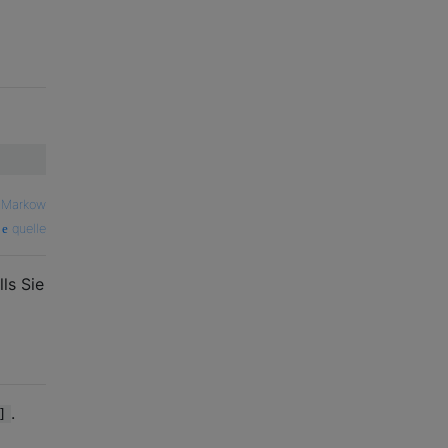
 Markow
quelle
ls Sie
.
]