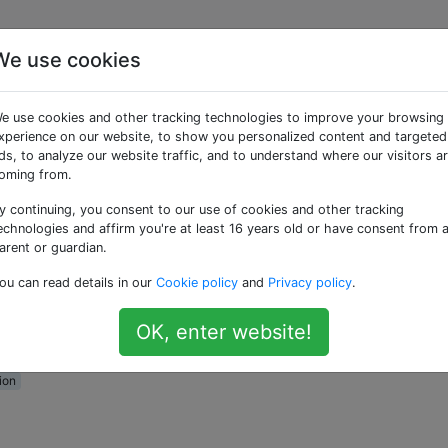
We use cookies
ie Eindeutigkeit mehrer
e use cookies and other tracking technologies to improve your browsing
xperience on our website, to show you personalized content and targeted
ds, to analyze our website traffic, and to understand where our visitors a
oming from.
y continuing, you consent to our use of cookies and other tracking
rprüfen, ob ein tatsächlicher Datensatz eindeutig ist und ni
echnologies and affirm you're at least 16 years old or have consent from 
sollte ein Freundschaftsmodell / eine Freundschafts-Tabelle
arent or guardian.
nthalten können, wie z.
ou can read details in our
Cookie policy
and
Privacy policy
.
OK, enter website!
ion