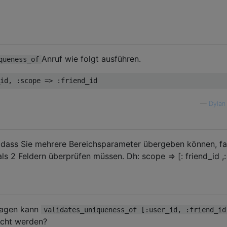
Anruf wie folgt ausführen.
queness_of
id
,
:
scope 
=>
:
friend_id
—
Dylan
, dass Sie mehrere Bereichsparameter übergeben können, fal
als 2 Feldern überprüfen müssen. Dh: scope => [: friend_id ,:
sagen kann
validates_uniqueness_of [:user_id, :friend_id
tcht werden?