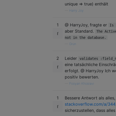
unique => true) enthält
—
Harry Joy
1
@ HarryJoy, fragte er
Is 
aber Standard.
The Activ
not in the database.
—
Grün
2
Leider
validates :field_
eine tatsächliche Einsch
erfolgt. @ HarryJoy Ich w
positiv bewerten.
—
Pooyan Khosravi
1
Bessere Antwort als alles,
stackoverflow.com/a/34
sicherzustellen, dass alles