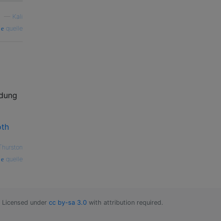
—
Kali
quelle
ndung
oth
Thurston
quelle
Licensed under
cc by-sa 3.0
with attribution required.