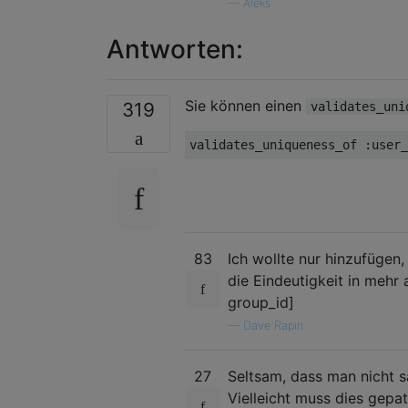
—
Aleks
Antworten:
Sie können einen
319
validates_uni
validates_uniqueness_of 
:
user_
83
Ich wollte nur hinzufügen
die Eindeutigkeit in mehr 
group_id]
—
Dave Rapin
27
Seltsam, dass man nicht 
Vielleicht muss dies gepa