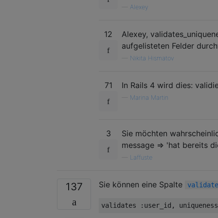
—
Alexey
12
Alexey, validates_uniquenes
aufgelisteten Felder durc
—
Nikita Hismatov
71
In Rails 4 wird dies: validi
—
Marina Martin
3
Sie möchten wahrscheinlic
message => 'hat bereits di
—
Laffuste
Sie können eine Spalte
137
validat
validates 
:
user_id
,
 uniqueness