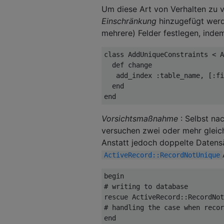
Um diese Art von Verhalten zu v
Einschränkung
hinzugefügt werd
mehrere) Felder festlegen, inde
class
AddUniqueConstraints
<
A
def
 change

   add_index 
:
table_name
,
[:
fi
end
end
Vorsichtsmaßnahme
: Selbst na
versuchen zwei oder mehr gleich
Anstatt jedoch doppelte Datensä
ActiveRecord::RecordNotUnique
begin
# writing to database
rescue
ActiveRecord
::
RecordNot
# handling the case when recor
end