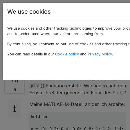
Programmierung
Tags
Account
We use cookies
Wie ändere ich den
We use cookies and other tracking technologies to improve your brow
and to understand where our visitors are coming from.
Fenstertitel einer
By continuing, you consent to our use of cookies and other tracking t
MATLAB-Plotfigur?
You can read details in our
Cookie policy
and
Privacy policy
.
Ich habe ein
MATLAB-
Diagramm mit der
76
Funktion erstellt. Wie ändere ich den
plot()
Fenstertitel der generierten Figur des Plots?
Meine MATLAB-M-Datei, an der ich arbeite:
hold
 on

x = [
0
; 
0.2
; 
0.4
; 
0.6
; 
0.8
; 
1
; 
1.2
; 
1.4
; 
1