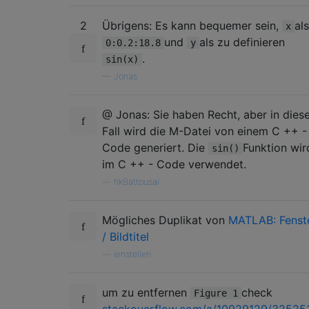
2
Übrigens: Es kann bequemer sein,
als
x
und
als zu definieren
0:0.2:18.8
y
.
sin(x)
—
Jonas
@ Jonas: Sie haben Recht, aber in die
Fall wird die M-Datei von einem C ++ -
Code generiert. Die
Funktion wir
sin()
im C ++ - Code verwendet.
—
hkBattousai
Mögliches Duplikat von
MATLAB: Fenst
/ Bildtitel
—
einstellen
um zu entfernen
check
Figure 1
stackoverflow.com/a/10929129/32525