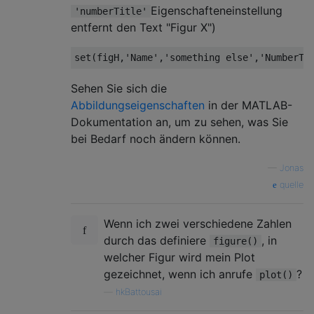
Eigenschafteneinstellung
'numberTitle'
entfernt den Text "Figur X")
set(figH,
'Name'
,
'something else'
,
'NumberTi
Sehen Sie sich die
Abbildungseigenschaften
in der MATLAB-
Dokumentation an, um zu sehen, was Sie
bei Bedarf noch ändern können.
—
Jonas
quelle
Wenn ich zwei verschiedene Zahlen
durch das definiere
, in
figure()
welcher Figur wird mein Plot
gezeichnet, wenn ich anrufe
?
plot()
—
hkBattousai