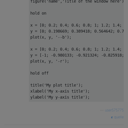
figure
(
'name'
,
'Title of the window here'
);

hold
 on

x = [
0
; 
0.2
; 
0.4
; 
0.6
; 
0.8
; 
1
; 
1.2
; 
1.4
; 
1
y = [
0
; 
0.198669
; 
0.389418
; 
0.564642
; 
0.71
plot
(x, y, 
'--b'
);

x = [
0
; 
0.2
; 
0.4
; 
0.6
; 
0.8
; 
1
; 
1.2
; 
1.4
; 
1
y = [
-1
; 
-0.980133
; 
-0.921324
; 
-0.825918
; 
plot
(x, y, 
'-r'
);

hold
 off

title(
'My plot title'
);

xlabel(
'My x-axis title'
);

ylabel(
'My y-axis title'
—
user575775
quelle