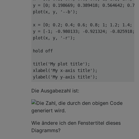
y = [
0
; 
0.198669
; 
0.389418
; 
0.564642
; 
0.71
plot
(x, y, 
'--b'
);

x = [
0
; 
0.2
; 
0.4
; 
0.6
; 
0.8
; 
1
; 
1.2
; 
1.4
; 
1
y = [
-1
; 
-0.980133
; 
-0.921324
; 
-0.825918
; 
plot
(x, y, 
'-r'
);

hold
 off

title(
'My plot title'
);

xlabel(
'My x-axis title'
);

ylabel(
'My y-axis title'
Die Ausgabezahl ist:
Wie ändere ich den Fenstertitel dieses
Diagramms?