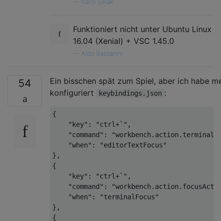
—
Karol Selak
Funktioniert nicht unter Ubuntu Linux
16.04 (Xenial) + VSC 1.45.0
—
Aldo Bassanini
Ein bisschen spät zum Spiel, aber ich habe me
54
konfiguriert
:
keybindings.json
{

    "key": "ctrl+`",

    "command": "workbench.action.terminal.f
    "when": "editorTextFocus"

},

{

    "key": "ctrl+`",

    "command": "workbench.action.focusActiv
    "when": "terminalFocus"

},

{
