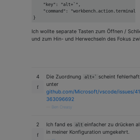
    "key": "alt+`",

    "command": "workbench.action.terminal.t
Ich wollte separate Tasten zum Öffnen / Schl
und zum Hin- und Herwechseln des Fokus zwi
4
Die Zuordnung
scheint fehlerhaft
alt+`
unter
github.com/Microsoft/vscode/issues/
363096692
—
Ben Creasy
2
Ich fand es
einfacher zu drücken a
alt
in meiner Konfiguration umgekehrt.
—
xji