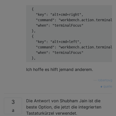
  {

    "key": "alt+cmd+right",

    "command": "workbench.action.terminal.f
    "when": "terminalFocus"

  },

  {

    "key": "alt+cmd+left",

    "command": "workbench.action.terminal.f
    "when": "terminalFocus"

Ich hoffe es hilft jemand anderem.
—
robertovg
quelle
Die Antwort von Shubham Jain ist die
3
beste Option, die jetzt die integrierten
Tastaturkürzel verwendet.