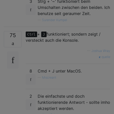
3
Strg + '~' funktioniert beim
Umschalten zwischen den beiden. Ich
benutze seit geraumer Zeit.
—
Surender Kumpel
+
funktioniert; sondern zeigt /
75
Ctrl
J
versteckt auch die Konsole.
—
Joshua Wray
quelle
8
Cmd + J unter MacOS.
—
Miscreant
2
Die einfachste und doch
funktionierende Antwort - sollte imho
akzeptiert werden.