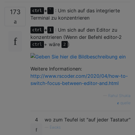
+
: Um sich auf das integrierte
173
ctrl
`
Terminal zu konzentrieren
+
: Um sich auf den Editor zu
ctrl
1
konzentrieren (Wenn der Befehl editor-2
+ wäre
)
ctrl
2
Weitere Informationen:
http://www.rscoder.com/2020/04/how-to-
switch-focus-between-editor-and.html
—
Rahul Shukla
quelle
4
wo zum Teufel ist "auf jeder Tastatur"
—
Ewoks