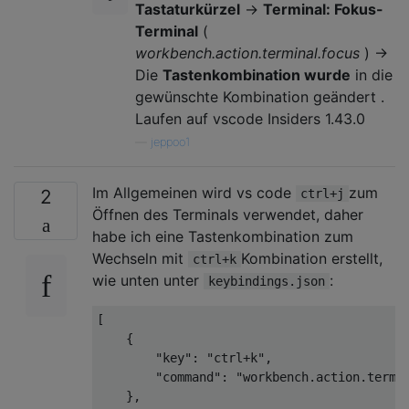
Tastaturkürzel
->
Terminal: Fokus-
Terminal
(
workbench.action.terminal.focus
) ->
Die
Tastenkombination wurde
in die
gewünschte Kombination geändert .
Laufen auf vscode Insiders 1.43.0
—
jeppoo1
Im Allgemeinen wird vs code
zum
2
ctrl+j
Öffnen des Terminals verwendet, daher
habe ich eine Tastenkombination zum
Wechseln mit
Kombination erstellt,
ctrl+k
wie unten unter
:
keybindings.json
[    

    {

        "key": "ctrl+k",

        "command": "workbench.action.termin
    },
