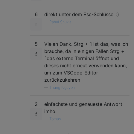
6
direkt unter dem Esc-Schlüssel :)
—
Rahul Shukla
5
Vielen Dank. Strg + 1 ist das, was ich
brauche, da in einigen Fällen Strg +
`das externe Terminal öffnet und
dieses nicht erneut verwenden kann,
um zum VSCode-Editor
zurückzukehren
—
Thang Nguyen
2
einfachste und genaueste Antwort
imho.
—
Tomas