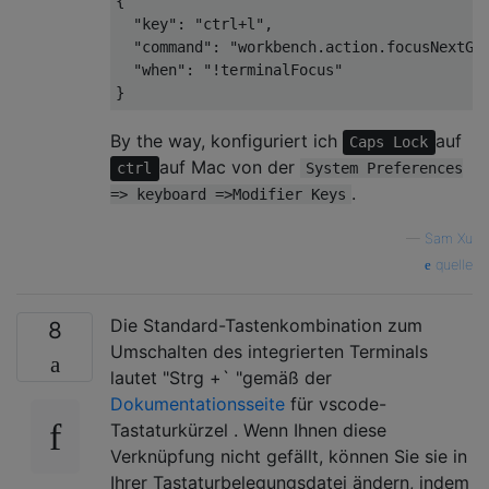
{

  "key": "ctrl+l",

  "command": "workbench.action.focusNextGro
  "when": "!terminalFocus"

By the way, konfiguriert ich
auf
Caps Lock
auf Mac von der
ctrl
System Preferences
.
=> keyboard =>Modifier Keys
—
Sam Xu
quelle
Die Standard-Tastenkombination zum
8
Umschalten des integrierten Terminals
lautet "Strg +` "gemäß der
Dokumentationsseite
für vscode-
Tastaturkürzel . Wenn Ihnen diese
Verknüpfung nicht gefällt, können Sie sie in
Ihrer Tastaturbelegungsdatei ändern, indem