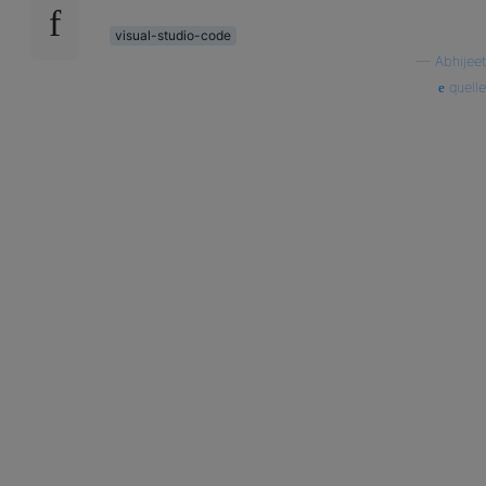
visual-studio-code
—
Abhijeet
quelle