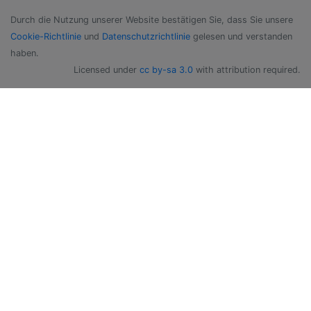
Durch die Nutzung unserer Website bestätigen Sie, dass Sie unsere
Cookie-Richtlinie
und
Datenschutzrichtlinie
gelesen und verstanden
haben.
Licensed under
cc by-sa 3.0
with attribution required.