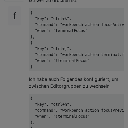
schwer zu drücken ist.
{

  "key": "ctrl+k",

  "command": "workbench.action.focusActiveE
  "when": "terminalFocus"

},

{

  "key": "ctrl+j",

  "command": "workbench.action.terminal.foc
  "when": "!terminalFocus"

Ich habe auch Folgendes konfiguriert, um
zwischen Editorgruppen zu wechseln.
{

  "key": "ctrl+h",

  "command": "workbench.action.focusPreviou
  "when": "!terminalFocus"

},
