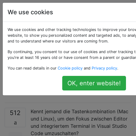
Programmierung
Tags
Account
We use cookies
Wechseln Sie den
We use cookies and other tracking technologies to improve your bro
website, to show you personalized content and targeted ads, to analy
and to understand where our visitors are coming from.
Fokus zwischen
By continuing, you consent to our use of cookies and other tracking 
Editor und
you're at least 16 years old or have consent from a parent or guardia
You can read details in our
Cookie policy
and
Privacy policy
.
integriertem Terminal
OK, enter website!
in Visual Studio Code
Kennt jemand die Tastenkombination (Mac
512
und Linux), um den Fokus zwischen Editor
und integriertem Terminal in Visual Studio
Code umzuschalten?