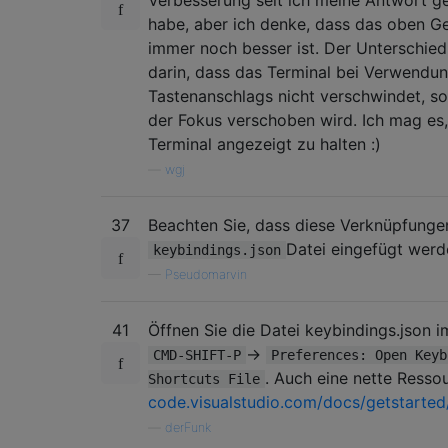
habe, aber ich denke, dass das oben G
immer noch besser ist. Der Unterschied
darin, dass das Terminal bei Verwendu
Tastenanschlags nicht verschwindet, s
der Fokus verschoben wird. Ich mag es
Terminal angezeigt zu halten :)
—
wgj
37
Beachten Sie, dass diese Verknüpfungen
Datei eingefügt werde
keybindings.json
—
Pseudomarvin
41
Öffnen Sie die Datei keybindings.json i
->
CMD-SHIFT-P
Preferences: Open Keyb
. Auch eine nette Resso
Shortcuts File
code.visualstudio.com/docs/getstarted
—
derFunk