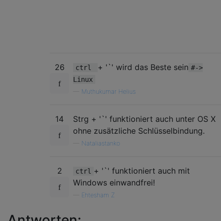
26
+ '`' wird das Beste sein
ctrl
#->
Linux
—
Muthukumar Helius
14
Strg + '`' funktioniert auch unter OS X
ohne zusätzliche Schlüsselbindung.
—
Nataliastanko
2
+ '`' funktioniert auch mit
ctrl
Windows einwandfrei!
—
Ehtesham Z
Antworten: