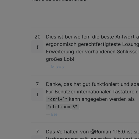
20
Dies ist bei weitem die beste Antwort a
ergonomisch gerechtfertigteste Lösung
Erweiterung der vorhandenen Schlüssel
großes Lob!
—
Mloskot
7
Danke, das hat gut funktioniert und spar
Für Benutzer internationaler Tastaturen:
kann angegeben werden als
"ctrl+`"
.
"ctrl+oem_3"
—
Esel
7
Das Verhalten von @Roman 1.18.0 ist sic
Verbesserung seit ich meine Antwort g