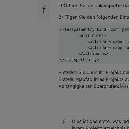
1) Öffnen Sie die
.classpath-
Dat
2) Fügen Sie den folgenden Eintr
<classpathentry
kind
=
"con"
pat
<attributes>
<attribute
name
=
"m
<attribute
name
=
"o
</attributes>
</classpathentry>
Erstellen Sie dann Ihr Projekt be
Erstellungspfad Ihres Projekts a
Abhängigkeiten überprüfen:
3
Dies ist das erste, was jed
Ihrem Projektverzeichnis b