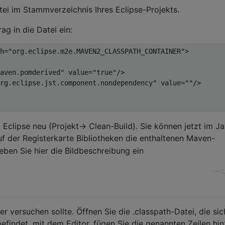
ei im Stammverzeichnis Ihres Eclipse-Projekts.
ag in die Datei ein:
h
=
"org.eclipse.m2e.MAVEN2_CLASSPATH_CONTAINER"
>
aven.pomderived"
value
=
"true"
/>
rg.eclipse.jst.component.nondependency"
value
=
""
/>
i Eclipse neu (Projekt-> Clean-Build). Sie können jetzt im J
uf der Registerkarte Bibliotheken die enthaltenen Maven-
—
U
er versuchen sollte. Öffnen Sie die .classpath-Datei, die sic
efindet, mit dem Editor, fügen Sie die genannten Zeilen hi