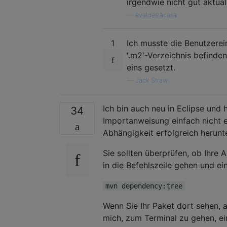
irgendwie nicht gut aktual
—
evaldeslacasa
1
Ich musste die Benutzerein
'.m2'-Verzeichnis befinde
eins gesetzt.
—
Jack Straw
Ich bin auch neu in Eclipse und 
34
Importanweisung einfach nicht e
Abhängigkeit erfolgreich herun
Sie sollten überprüfen, ob Ihre
in die Befehlszeile gehen und e
mvn dependency:tree
Wenn Sie Ihr Paket dort sehen, a
mich, zum Terminal zu gehen, e