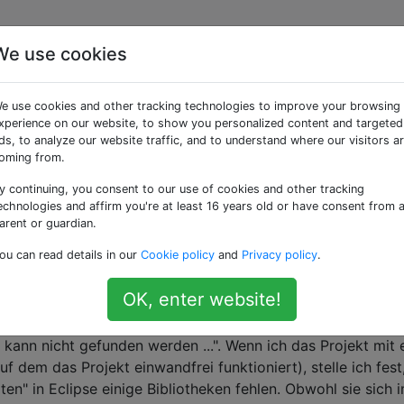
We use cookies
Abhängigkeiten im
e use cookies and other tracking technologies to improve your browsing
xperience on our website, to show you personalized content and targeted
ds, to analyze our website traffic, and to understand where our visitors a
oming from.
y continuing, you consent to our use of cookies and other tracking
n zur Lösung von Abhängigkeiten eingerichtet. Normalerwei
echnologies and affirm you're at least 16 years old or have consent from 
versuche ich, es auf einem neuen PC zu kompilieren und
arent or guardian.
eme mit fehlenden Abhängigkeiten in Eclipse.
ou can read details in our
Cookie policy
and
Privacy policy
.
h "mvn package" in der Konsole oder in Eclipse starte, es gu
OK, enter website!
eugt, der alle notwendigen Gläser enthält. Nur Eclipse bes
 erstellt, da sein Erstellungspfad unvollständig ist. Die
r kann nicht gefunden werden ...". Wenn ich das Projekt mit
 dem das Projekt einwandfrei funktioniert), stelle ich fest
en" in Eclipse einige Bibliotheken fehlen. Obwohl sie sich 