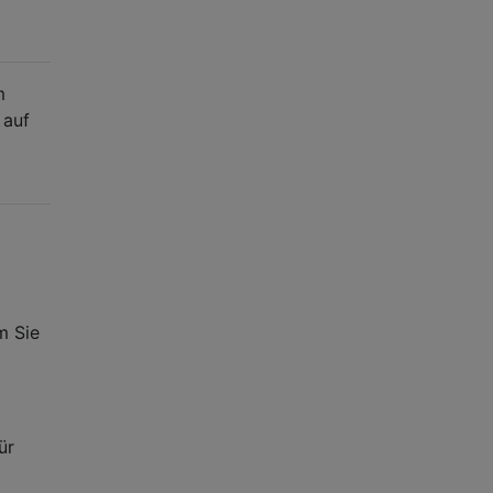
m
 auf
m Sie
ür