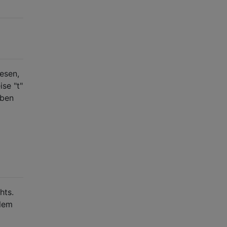
lesen,
se "t"
uben
hts.
blem