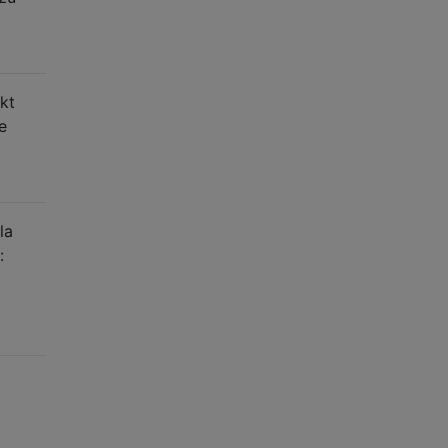
kt
e
la
: