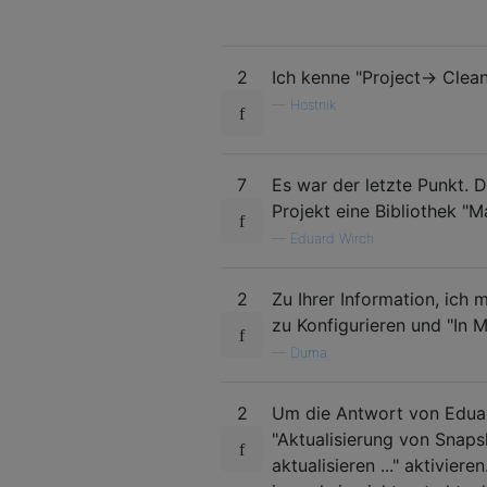
2
Ich kenne "Project-> Clean
—
Hostnik
7
Es war der letzte Punkt. D
Projekt eine Bibliothek "
—
Eduard Wirch
2
Zu Ihrer Information, ich 
zu Konfigurieren und "In 
—
Duma
2
Um die Antwort von Eduar
"Aktualisierung von Snaps
aktualisieren ..." aktivie