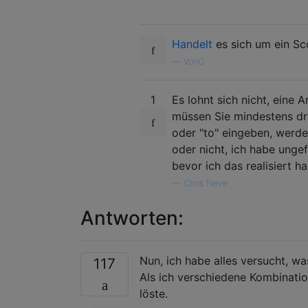
Handelt
es sich um ein S
—
VonC
1
Es lohnt sich nicht, eine A
müssen Sie mindestens dre
oder "to" eingeben, werde
oder nicht, ich habe unge
bevor ich das realisiert ha
—
Chris Neve
Antworten:
Nun, ich habe alles versucht, was
117
Als ich verschiedene Kombinatio
löste.