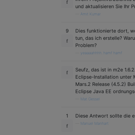
und aktualisieren Sie Ihr P
—
Amit Kumar
9
Dies funktionierte dort, w
tun, das ich erstelle? War
Problem?
—
yeaaaahhhh..hamf hamf
Seufz, das ist in m2e 1.6
Eclipse-Installation unter
Mars.2 Release (4.5.2) Bu
Eclipse Java EE ordnungs
—
Mat Gessel
1
Diese Antwort sollte die e
—
Manuel Manhart