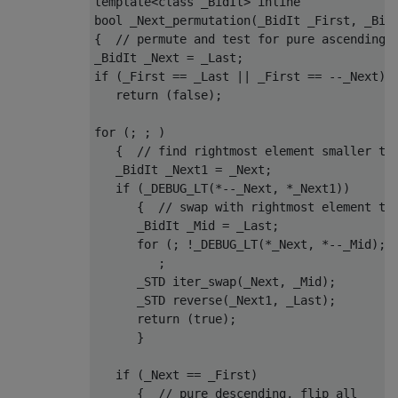
template
<
class
 _
BidIt
>
inline
bool
 _Next_permutation(_BidIt _First, _BidI
{  
// permute and test for pure ascending,
if
 (_First == _Last || _First == --_Next)

return
 (
false
);

for
 (; ; )

   {  
// find rightmost element smaller th
   _BidIt _Next1 = _Next;

if
 (_DEBUG_LT(*--_Next, *_Next1))

      {  
// swap with rightmost element th
      _BidIt _Mid = _Last;

for
 (; !_DEBUG_LT(*_Next, *--_Mid); )
         ;

_STD 
iter_swap
(_Next, _Mid)
;

_STD 
reverse
(_Next1, _Last)
;

return
 (
true
);

      }

if
 (_Next == _First)

      {  
// pure descending, flip all