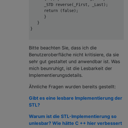
_STD 
reverse
(_First, _Last)
;

return
 (
false
);

      }

   }

}

_Ty 
operator
()
()
Bitte beachten Sie, dass ich die
{  
// return next value
Benutzeroberfläche nicht kritisiere, da sie
static
 _Ty _Zero = 
0
;   
// to quiet dia
sehr gut gestaltet und anwendbar ist. Was
   _Ty _Divisor = (_Ty)_Mx;

mich beunruhigt, ist die Lesbarkeit der
Implementierungsdetails.
   _Prev = _Mx ? ((_Ity)_Ax * _Prev + (_Ty)
      : ((_Ity)_Ax * _Prev + (_Ty)_Cx);

Ähnliche Fragen wurden bereits gestellt:
if
 (_Prev < _Zero)

      _Prev += (_Ty)_Mx;

Gibt es eine lesbare Implementierung der
return
 (_Prev);

STL?
Warum ist die STL-Implementierung so
unlesbar? Wie hätte C ++ hier verbessert