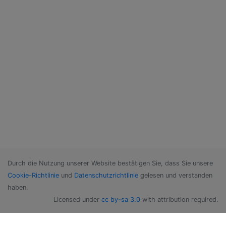
Durch die Nutzung unserer Website bestätigen Sie, dass Sie unsere
Cookie-Richtlinie
und
Datenschutzrichtlinie
gelesen und verstanden
haben.
Licensed under
cc by-sa 3.0
with attribution required.