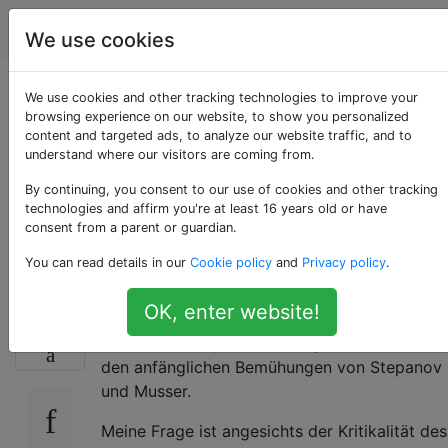
Programmierung
Tags
Account
We use cookies
Warum ist der Code
We use cookies and other tracking technologies to improve your
browsing experience on our website, to show you personalized
content and targeted ads, to analyze our website traffic, and to
in den meisten STL-
understand where our visitors are coming from.
Implementierungen
By continuing, you consent to our use of cookies and other tracking
technologies and affirm you're at least 16 years old or have
consent from a parent or guardian.
so kompliziert?
You can read details in our
Cookie policy
and
Privacy policy
.
OK, enter website!
Die STL ist ein kritischer Teil der C ++ - Welt.
71
Die meisten Implementierungen stammen aus
den anfänglichen Bemühungen von Stepanov
und Musser.
Meine Frage ist angesichts der Kritikalität des