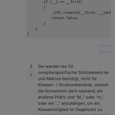
if
 (__i == __first)

        {

            _STD::reverse(__first, __last);
return
false
;

        }

    }

—
Ergosys
quelle
3
Sie werden nur für
compilerspezifische Schlüsselwörter
und Makros benötigt, nicht für
Klassen- / Strukturelemente. obwohl
die Konvention darin bestand, ein
anderes Präfix und "M_" oder "m_"
oder ein "_" anzuhängen, um ein
Klassenmitglied im Gegensatz zu