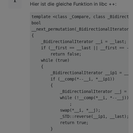
Hier ist die gleiche Funktion in libc ++:
template
 <
class
 _
Compare
, 
class
 _
Bidirecti
bool
__next_permutation(_BidirectionalIterator _
{

    _BidirectionalIterator __i = __last;

if
 (__first == __last || __first == --_
return
false
;

while
 (
true
)

    {

        _BidirectionalIterator __ip1 = __i;
if
 (__comp(*--__i, *__ip1))

        {

            _BidirectionalIterator __j = __
while
 (!__comp(*__i, *--__j))

                ;

            swap(*__i, *__j);

            _STD::reverse(__ip1, __last);

return
true
;

        }
