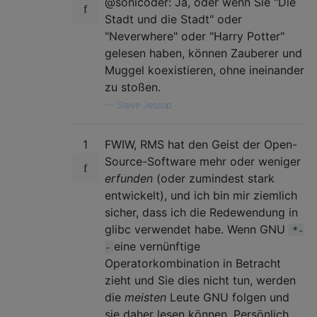
@sonicoder: Ja, oder wenn Sie "Die
Stadt und die Stadt" oder
"Neverwhere" oder "Harry Potter"
gelesen haben, können Zauberer und
Muggel koexistieren, ohne ineinander
zu stoßen.
—
Steve Jessop
1
FWIW, RMS hat den Geist der Open-
Source-Software mehr oder weniger
erfunden
(oder zumindest stark
entwickelt), und ich bin mir ziemlich
sicher, dass ich die Redewendung in
glibc verwendet habe. Wenn GNU
*-
eine vernünftige
-
Operatorkombination in Betracht
zieht und Sie dies nicht tun, werden
die
meisten
Leute GNU folgen und
sie daher lesen können. Persönlich