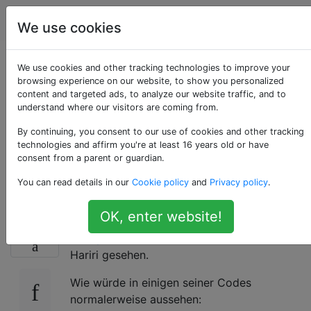
Programmierung
Tags
Account
We use cookies
Aktivieren des
We use cookies and other tracking technologies to improve your
browsing experience on our website, to show you personalized
content and targeted ads, to analyze our website traffic, and to
ausgefallenen ≠
understand where our visitors are coming from.
(ungleich) Operators
By continuing, you consent to our use of cookies and other tracking
technologies and affirm you're at least 16 years old or have
consent from a parent or guardian.
von IntelliJ
You can read details in our
Cookie policy
and
Privacy policy
.
OK, enter website!
Ich habe dies auf der
GOTO 2016 • Kotlin -
75
Ready for Production-
Konferenz von Hadi
Hariri gesehen.
Wie würde in einigen seiner Codes
normalerweise aussehen: