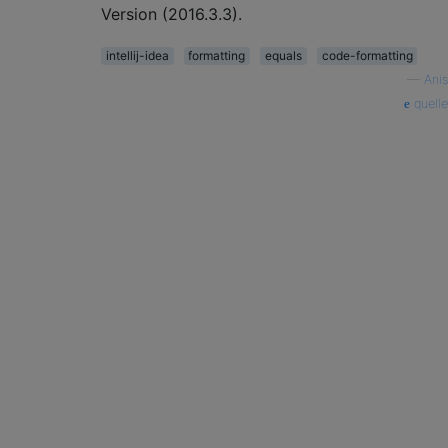
Version (2016.3.3).
intellij-idea
formatting
equals
code-formatting
—
Anis
quelle