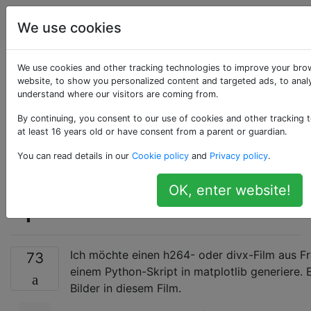
Programmierung
Tags
Account
We use cookies
Generieren von
We use cookies and other tracking technologies to improve your bro
website, to show you personalized content and targeted ads, to analy
understand where our visitors are coming from.
Filmen aus Python,
By continuing, you consent to our use of cookies and other tracking 
ohne einzelne
at least 16 years old or have consent from a parent or guardian.
You can read details in our
Cookie policy
and
Privacy policy
.
Frames in Dateien zu
OK, enter website!
speichern
Ich möchte einen h264- oder divx-Film aus Fra
73
einem Python-Skript in matplotlib generiere. 
Bilder in diesem Film.