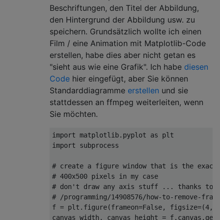
Beschriftungen, den Titel der Abbildung,
den Hintergrund der Abbildung usw. zu
speichern. Grundsätzlich wollte ich einen
Film / eine Animation mit Matplotlib-Code
erstellen, habe dies aber nicht getan es
"sieht aus wie eine Grafik". Ich habe
diesen
Code
hier eingefügt, aber Sie können
Standarddiagramme
erstellen
und sie
stattdessen an ffmpeg weiterleiten, wenn
Sie möchten.
import
 matplotlib.pyplot 
as
import
 subprocess

# create a figure window that is the exact
# 400x500 pixels in my case
# don't draw any axis stuff ... thanks to 
# /programming/14908576/how-to-remove-fram
f = plt.figure(frameon=
False
, figsize=(
4
, 
canvas_width, canvas_height = f.canvas.get_