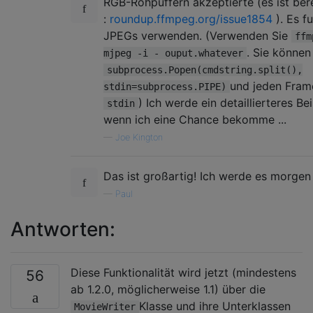
RGB-Rohpuffern akzeptierte (es ist bere
:
roundup.ffmpeg.org/issue1854
). Es f
JPEGs verwenden. (Verwenden Sie
ffm
. Sie können
mjpeg -i - ouput.whatever
subprocess.Popen(cmdstring.split(),
und jeden Frame
stdin=subprocess.PIPE)
) Ich werde ein detaillierteres Bei
stdin
wenn ich eine Chance bekomme ...
—
Joe Kington
Das ist großartig! Ich werde es morgen
—
Paul
Antworten:
Diese Funktionalität wird jetzt (mindestens
56
ab 1.2.0, möglicherweise 1.1) über die
Klasse und ihre Unterklassen
MovieWriter