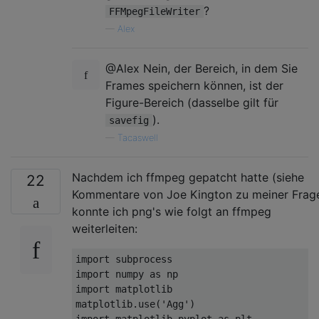
?
FFMpegFileWriter
—
Alex
@Alex Nein, der Bereich, in dem Sie
Frames speichern können, ist der
Figure-Bereich (dasselbe gilt für
).
savefig
—
Tacaswell
Nachdem ich ffmpeg gepatcht hatte (siehe
22
Kommentare von Joe Kington zu meiner Frage
konnte ich png's wie folgt an ffmpeg
weiterleiten:
import
import
 numpy 
as
import
 matplotlib

matplotlib.use(
'Agg'
import
 matplotlib.pyplot 
as
 plt
