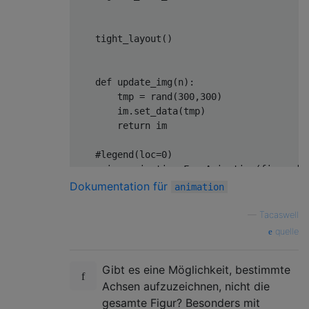
    tight_layout()

def
update_img
(
n
):
        tmp = rand(
300
,
300
)

        im.set_data(tmp)

return
 im

#legend(loc=0)
    ani = animation.FuncAnimation(fig,upda
    writer = animation.writers[
'ffmpeg'
](f
Dokumentation für
animation
    ani.save(
'demo.mp4'
,writer=writer,dpi=d
—
Tacaswell
return
quelle
Gibt es eine Möglichkeit, bestimmte
Achsen aufzuzeichnen, nicht die
gesamte Figur? Besonders mit