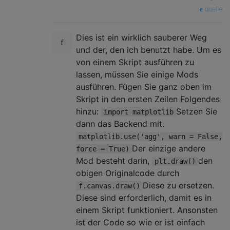
quelle
# extract the image as an ARGB string
    string = f.canvas.tostring_argb()

Dies ist ein wirklich sauberer Weg
# write to pipe
und der, den ich benutzt habe. Um es
    p.stdin.write(string)

von einem Skript ausführen zu
lassen, müssen Sie einige Mods
# Finish up
ausführen. Fügen Sie ganz oben im
Skript in den ersten Zeilen Folgendes
hinzu:
Setzen Sie
import matplotlib
dann das Backend mit.
matplotlib.use('agg', warn = False,
Der einzige andere
force = True)
Mod besteht darin,
den
plt.draw()
obigen Originalcode durch
Diese zu ersetzen.
f.canvas.draw()
Diese sind erforderlich, damit es in
einem Skript funktioniert. Ansonsten
ist der Code so wie er ist einfach