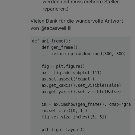
werden und muss mehrere Stellen
reparieren.)
Vielen Dank für die wundervolle Antwort
von @tacaswell !!!
def
ani_frame
():
def
gen_frame
():
return
 np.random.rand(
300
, 
300
)

    fig = plt.figure()

    ax = fig.add_subplot(
111
)

    ax.set_aspect(
'equal'
)

    ax.get_xaxis().set_visible(
False
)

    ax.get_yaxis().set_visible(
False
)

    im = ax.imshow(gen_frame(), cmap=
'gray
    im.set_clim([
0
, 
1
])

    fig.set_size_inches([
5
, 
5
])

    plt.tight_layout()
