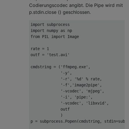
Codierungscodec angibt. Die Pipe wird mit
p.stdin.close () geschlossen.
import
import
 numpy 
as
from
 PIL 
import
 Image

rate = 
1
outf = 
'test.avi'
cmdstring = (
'ffmpeg.exe'
,

'-y'
,

'-r'
, 
'%d'
 % rate,

'-f'
,
'image2pipe'
,

'-vcodec'
, 
'mjpeg'
,

'-i'
, 
'pipe:'
, 

'-vcodec'
, 
'libxvid'
,

             outf

             )

p = subprocess.Popen(cmdstring, stdin=subp