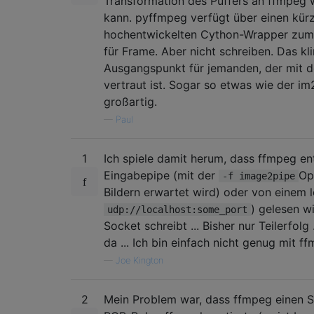
Transformation des Puffers an ffmpeg 
kann. pyffmpeg verfügt über einen kürzl
hochentwickelten Cython-Wrapper zum 
für Frame. Aber nicht schreiben. Das k
Ausgangspunkt für jemanden, der mit d
vertraut ist. Sogar so etwas wie der i
großartig.
—
Paul
1
Ich spiele damit herum, dass ffmpeg en
Eingabepipe (mit der
Op
-f image2pipe
Bildern erwartet wird) oder von einem l
) gelesen w
udp://localhost:some_port
Socket schreibt ... Bisher nur Teilerfolg 
da ... Ich bin einfach nicht genug mit ff
—
Joe Kington
2
Mein Problem war, dass ffmpeg einen 