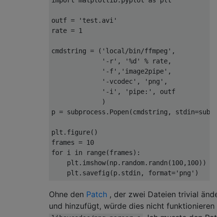
outf = 
'test.avi'
rate = 
1
cmdstring = (
'local/bin/ffmpeg'
,

'-r'
, 
'%d'
 % rate,

'-f'
,
'image2pipe'
,

'-vcodec'
, 
'png'
,

'-i'
, 
'pipe:'
, outf

             )

p = subprocess.Popen(cmdstring, stdin=subpr
plt.figure()

frames = 
10
for
 i 
in
 range(frames):

    plt.imshow(np.random.randn(
100
,
100
))

    plt.savefig(p.stdin, format=
'png'
Ohne den
Patch
, der zwei Dateien trivial änd
und hinzufügt, würde dies nicht funktionieren