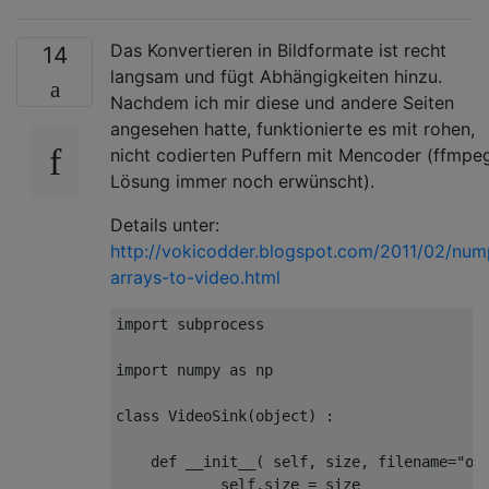
Das Konvertieren in Bildformate ist recht
14
langsam und fügt Abhängigkeiten hinzu.
Nachdem ich mir diese und andere Seiten
angesehen hatte, funktionierte es mit rohen,
nicht codierten Puffern mit Mencoder (ffmpe
Lösung immer noch erwünscht).
Details unter:
http://vokicodder.blogspot.com/2011/02/num
arrays-to-video.html
import
 subprocess

import
 numpy 
as
 np

class
VideoSink
(
object
) :
def
__init__
(
 self, size, filename=
"ou
            self.size = size
