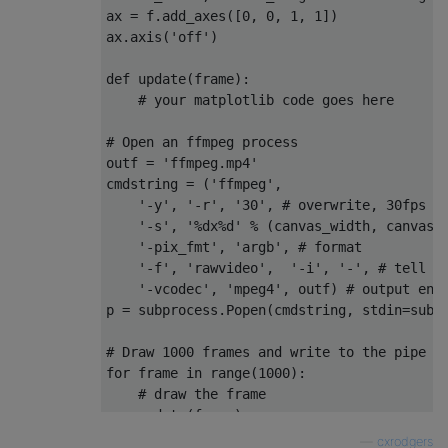
ax = f.add_axes([
0
, 
0
, 
1
, 
1
])

ax.axis(
'off'
)

def
update
(
frame
):
# your matplotlib code goes here
# Open an ffmpeg process
outf = 
'ffmpeg.mp4'
cmdstring = (
'ffmpeg'
, 

'-y'
, 
'-r'
, 
'30'
, 
# overwrite, 30fps
'-s'
, 
'%dx%d'
 % (canvas_width, canvas_
'-pix_fmt'
, 
'argb'
, 
# format
'-f'
, 
'rawvideo'
,  
'-i'
, 
'-'
, 
# tell f
'-vcodec'
, 
'mpeg4'
, outf) 
# output enc
p = subprocess.Popen(cmdstring, stdin=subpr
# Draw 1000 frames and write to the pipe
for
 frame 
in
 range(
1000
):

# draw the frame
    update(frame)

    plt.draw()

—
cxrodgers