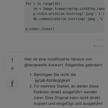
for
 i 
in
 range(
10
):

    im = Image.fromarray(np.uint8(np.rando
    p.stdin.write(im.tostring(
'jpeg'
,
'L'
))

#p.communicate(im.tostring('jpeg','L')
—
otterb
quelle
Hier ist eine modifizierte Version von
1
@tacaswells Antwort. Folgendes geändert:
Benötigen Sie nicht die
Abhängigkeit
pylab
Fix mehrere Stellen, an denen diese
Funktion direkt ausgeführt werden
kann. (Das Original kann nicht direkt
kopiert und eingefügt und ausgeführt