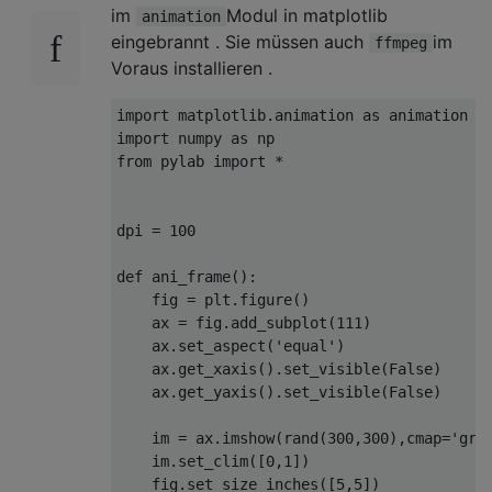
im
Modul in matplotlib
animation
eingebrannt . Sie müssen auch
im
ffmpeg
Voraus installieren .
import
 matplotlib.animation 
as
import
 numpy 
as
from
 pylab 
import
 *

dpi = 
100
def
ani_frame
():
    fig = plt.figure()

    ax = fig.add_subplot(
111
)

    ax.set_aspect(
'equal'
)

    ax.get_xaxis().set_visible(
False
)

    ax.get_yaxis().set_visible(
False
)

    im = ax.imshow(rand(
300
,
300
),cmap=
'gra
    im.set_clim([
0
,
1
])

    fig.set_size_inches([
5
,
5
])
