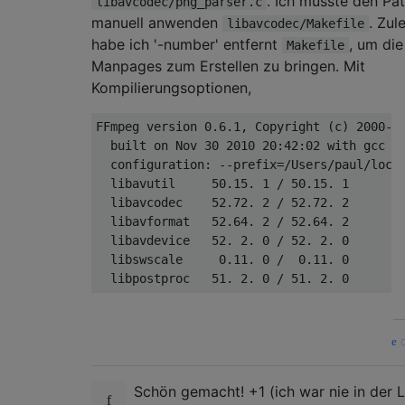
. Ich musste den Pa
libavcodec/png_parser.c
manuell anwenden
. Zul
libavcodec/Makefile
habe ich '-number' entfernt
, um die
Makefile
Manpages zum Erstellen zu bringen. Mit
Kompilierungsoptionen,
FFmpeg version 
0.6
.1
, Copyright (c) 
2000
-2
  built on Nov 
30
2010
20
:
42
:
02
with
 gcc 
4
  configuration: --prefix=/Users/paul/loca
  libavutil     
50.15
. 
1
 / 
50.15
. 
1
  libavcodec    
52.72
. 
2
 / 
52.72
. 
2
  libavformat   
52.64
. 
2
 / 
52.64
. 
2
  libavdevice   
52.
2.
0
 / 
52.
2.
0
  libswscale     
0.11
. 
0
 /  
0.11
. 
0
  libpostproc   
51.
2.
0
 / 
51.
2.
0
q
Schön gemacht! +1 (ich war nie in der 