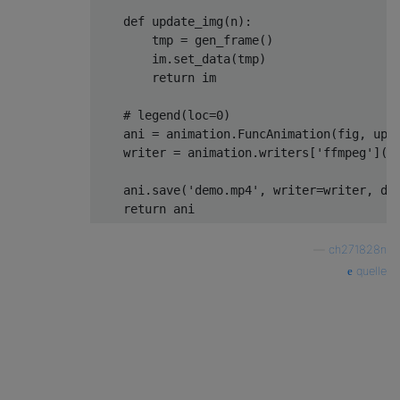
def
update_img
(
n
):
        tmp = gen_frame()

        im.set_data(tmp)

return
 im

# legend(loc=0)
    ani = animation.FuncAnimation(fig, upd
    writer = animation.writers[
'ffmpeg'
](f
    ani.save(
'demo.mp4'
, writer=writer, dp
return
—
ch271828n
quelle