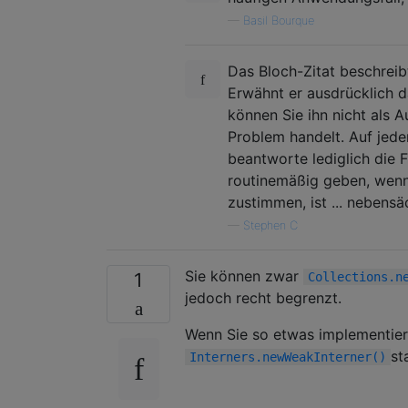
—
Basil Bourque
Das Bloch-Zitat beschrei
Erwähnt er ausdrücklich 
können Sie ihn nicht als A
Problem handelt. Auf jeden
beantworte lediglich die 
routinemäßig geben, wenn 
zustimmen, ist ... nebensäc
—
Stephen C
Sie können zwar
1
Collections.n
jedoch recht begrenzt.
Wenn Sie so etwas implementier
st
Interners.newWeakInterner()