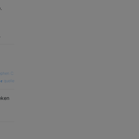
.
.
ephen C.
quelle
eken