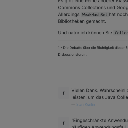
Es gibt eine Reihe anderer Klas
Commons Collections und Google
Allerdings
hat noch
WeakHashSet
Bibliotheken gemacht.
Und natürlich können Sie
Colle
1 - Die Debatte über die Richtigkeit dieser 
Diskussionsforum.
Vielen Dank. Wahrscheinl
leisten, um das Java Coll
—
Stan Kurilin
"Eingeschränkte Anwendun
häufigen Anwendungsfall, w