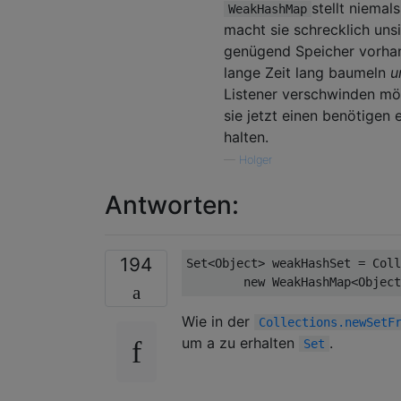
stellt niemal
WeakHashMap
macht sie schrecklich uns
genügend Speicher vorhan
lange Zeit lang baumeln
u
Listener verschwinden mög
sie jetzt einen benötigen
halten.
—
Holger
Antworten:
194
Set<Object> weakHashSet = Coll
new
Wie in der
Collections.newSetF
um a zu erhalten
.
Set