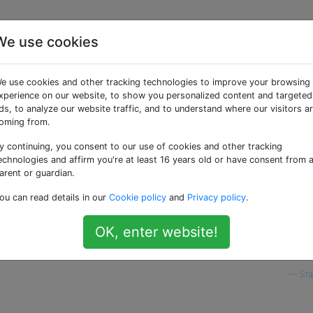
We use cookies
eakHashMap, aber kein
e use cookies and other tracking technologies to improve your browsing
xperience on our website, to show you personalized content and targeted
ds, to analyze our website traffic, and to understand where our visitors a
oming from.
y continuing, you consent to our use of cookies and other tracking
echnologies and affirm you're at least 16 years old or have consent from 
arent or guardian.
 sind Listener ... Der beste Weg, um sicherzustellen, dass Rü
ou can read details in our
Cookie policy
and
Privacy policy
.
t darin, nur schwache Verweise auf sie zu speichern, inde
sel in einer
WeakHashMap speichern
.
OK, enter website!
ions-Framework
kein WeakSet ?
—
Sta