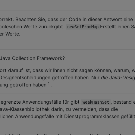
rekt. Beachten Sie, dass der Code in dieser Antwort eine 
ooleschen Werte zurückgibt.
Erstellt einen S
newSetFromMap
er Werte.
 Java Collection Framework?
wort darauf ist, dass wir Ihnen nicht sagen können, warum, w
ie Designentscheidungen getroffen haben. Nur
die Java-Desi
1
dung getroffen haben
.
egrenzte Anwendungsfälle für gibt
, bestand 
WeakHashSet
Java-Klassenbibliothek darin, zu vermeiden, dass die
glichen Anwendungsfälle mit Dienstprogrammklassen gefüll