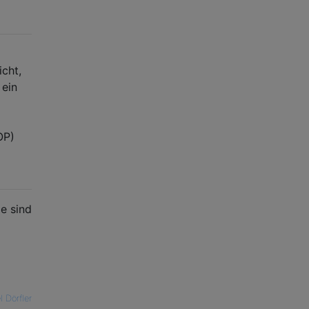
cht,
 ein
OP)
e sind
l Dörfler