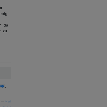
ht
ebig
n, da
n zu
,
ap
—
Mart