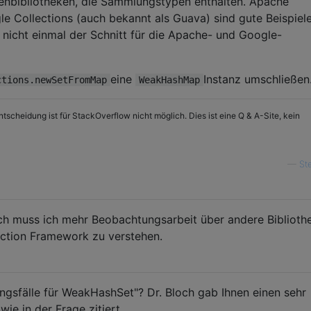
senbibliotheken, die Sammlungstypen enthalten. Apache
 Collections (auch bekannt als Guava) sind gute Beispiele
 nicht einmal der Schnitt für die Apache- und Google-
eine
Instanz umschließen
ctions.newSetFromMap
WeakHashMap
Entscheidung ist für StackOverflow nicht möglich. Dies ist eine Q & A-Site, kein
—
St
ich muss ich mehr Beobachtungsarbeit über andere Biblioth
ection Framework zu verstehen.
gsfälle für WeakHashSet"? Dr. Bloch gab Ihnen einen sehr
ie in der Frage zitiert.