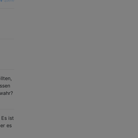
quelle
llten,
essen
 wahr?
Es ist
er es