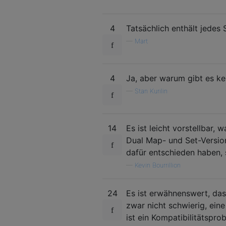
4
Tatsächlich enthält jedes
—
Mart
4
Ja, aber warum gibt es ke
—
Stan Kurilin
14
Es ist leicht vorstellbar,
Dual Map- und Set-Version
dafür entschieden haben, 
—
Kevin Bourrillion
24
Es ist erwähnenswert, das
zwar nicht schwierig, ein
ist ein Kompatibilitätspro