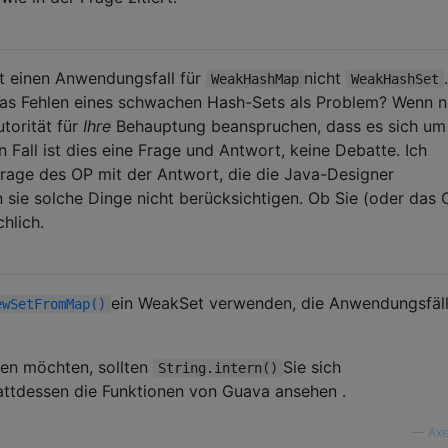
bt einen Anwendungsfall für
nicht
.
WeakHashMap
WeakHashSet
das Fehlen eines schwachen Hash-Sets als Problem? Wenn ni
utorität für
Ihre
Behauptung beanspruchen, dass es sich um
 Fall ist dies eine Frage und Antwort, keine Debatte. Ich
Frage des OP mit der Antwort, die die Java-Designer
sie solche Dinge nicht berücksichtigen. Ob Sie (oder das 
hlich.
ein WeakSet verwenden, die Anwendungsfäll
ewSetFromMap()
en möchten, sollten
Sie sich
String.intern()
attdessen die Funktionen von Guava ansehen .
—
Axe