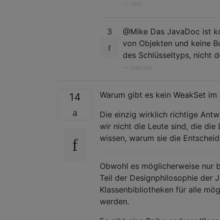
—
nmr
3
@Mike Das JavaDoc ist kor
von Objekten und keine B
des Schlüsseltyps, nicht d
—
Kabuko
Warum gibt es kein WeakSet im
14
Die einzig wirklich richtige Ant
wir nicht die Leute sind, die d
wissen, warum sie die Entschei
Obwohl es möglicherweise nur b
Teil der Designphilosophie der 
Klassenbibliotheken für alle mö
werden.