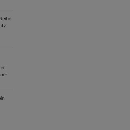
Reihe
atz
eil
gner
ein
t