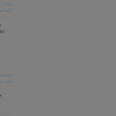
rj Sagan
quelle
h
 zu
Mazánek
quelle
h