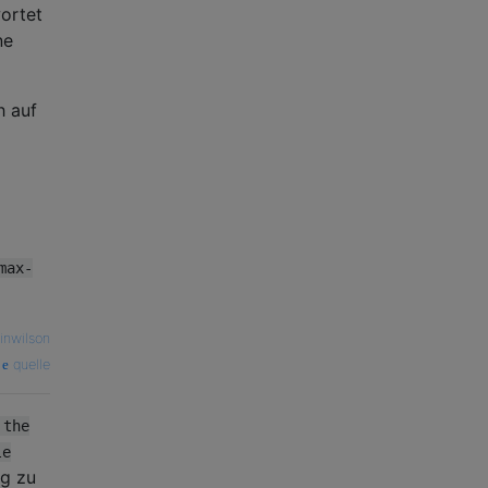
ortet
ne
h auf
max-
inwilson
quelle
 the
le
ig zu