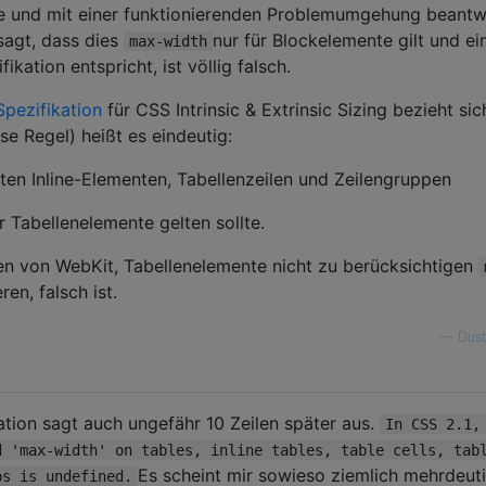
ile und mit einer funktionierenden Problemumgehung beantw
sagt, dass dies
nur für Blockelemente gilt und ei
max-width
fikation entspricht, ist völlig falsch.
pezifikation
für CSS Intrinsic & Extrinsic Sizing bezieht sic
se Regel) heißt es eindeutig:
zten Inline-Elementen, Tabellenzeilen und Zeilengruppen
 Tabellenelemente gelten sollte.
en von WebKit, Tabellenelemente nicht zu berücksichtigen
ren, falsch ist.
—
Dust
ation sagt auch ungefähr 10 Zeilen später aus.
In CSS 2.1,
d 'max-width' on tables, inline tables, table cells, tab
Es scheint mir sowieso ziemlich mehrdeut
ps is undefined.