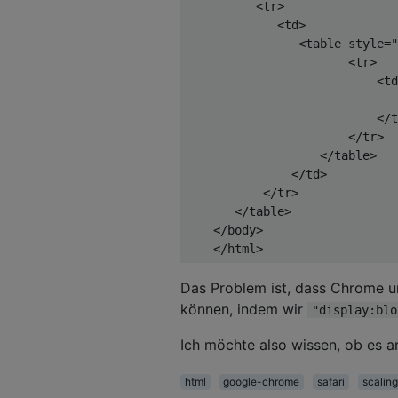
<
tr
>
<
td
>
<
table
style
=
"
<
tr
>
<
td
                              
</
t
</
tr
>
</
table
>
</
td
>
</
tr
>
</
table
>
</
body
>
</
html
>
Das Problem ist, dass Chrome un
können, indem wir
"display:blo
Ich möchte also wissen, ob es a
html
google-chrome
safari
scaling