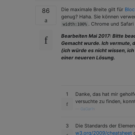
Die maximale Breite gilt für
Blo
86
genug? Haha. Sie können verw
. Chrome und Safari
width:100%
Bearbeiten Mai 2017: Bitte bea
Gemacht wurde. Ich vermute, d
(ich würde es nicht wissen, i
einer neueren Lösung.
1
Danke, das hat mir geholfe
versuchte zu finden, konnt
—
GaGar1n
3
Die Standards der Elemente
w3.org/2009/cheatsheet
o