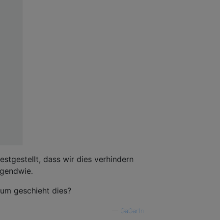
stgestellt, dass wir dies verhindern
irgendwie.
rum geschieht dies?
—
GaGar1n