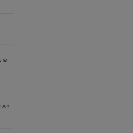
s es
eisen