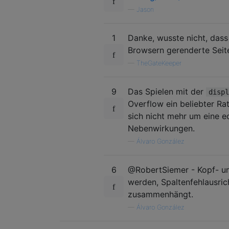
—
Jason
1
Danke, wusste nicht, dass 
Browsern gerenderte Seite
—
TheGateKeeper
9
Das Spielen mit der
displ
Overflow ein beliebter Rat
sich nicht mehr um eine e
Nebenwirkungen.
—
Álvaro González
6
@RobertSiemer - Kopf- und
werden, Spaltenfehlausrich
zusammenhängt.
—
Álvaro González