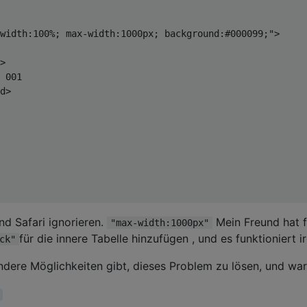
width:100%; max-width:1000px; background:#000099;"
>
>
 001 

d
>
d Safari ignorieren.
Mein Freund hat fe
"max-width:1000px"
für die innere Tabelle hinzufügen , und es funktioniert 
ck"
ndere Möglichkeiten gibt, dieses Problem zu lösen, und wa