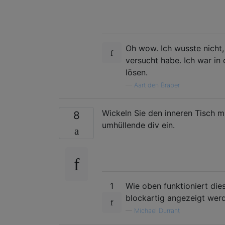
Oh wow. Ich wusste nicht,
versucht habe. Ich war in 
lösen.
—
Aart den Braber
Wickeln Sie den inneren Tisch mi
8
umhüllende div ein.
1
Wie oben funktioniert d
blockartig angezeigt wer
—
Michael Durrant