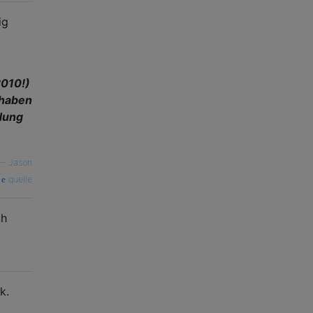
ig
2010!)
 haben
dung
—
Jason
quelle
ch
k.