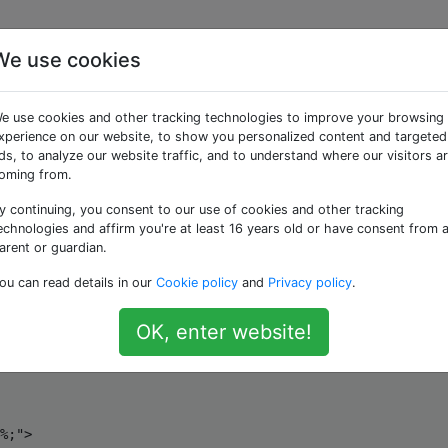
We use cookies
gnoriert die maximale
e use cookies and other tracking technologies to improve your browsing
lle
xperience on our website, to show you personalized content and targeted
ds, to analyze our website traffic, and to understand where our visitors a
oming from.
y continuing, you consent to our use of cookies and other tracking
echnologies and affirm you're at least 16 years old or have consent from 
arent or guardian.
/DTD XHTML 1.0 Transitional//EN"
"http://www.w3.org/TR/x
ou can read details in our
Cookie policy
and
Privacy policy
.
.org/1999/xhtml"
>
OK, enter website!
Type"
content
=
"text/html; charset=windows-1251"
 />
%;"
>