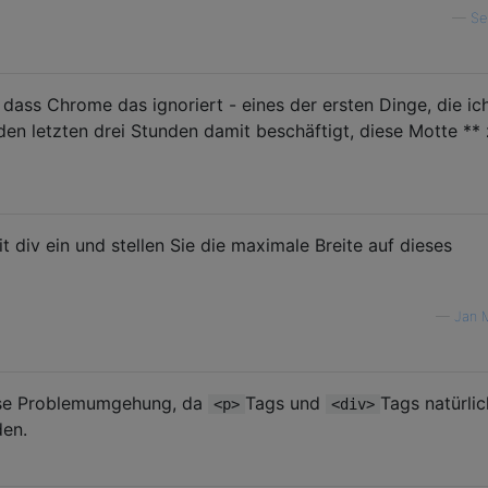
—
Se
 dass Chrome das ignoriert - eines der ersten Dinge, die ic
den letzten drei Stunden damit beschäftigt, diese Motte **
t div ein und stellen Sie die maximale Breite auf dieses
—
Jan 
iese Problemumgehung, da
Tags und
Tags natürlic
<p>
<div>
den.