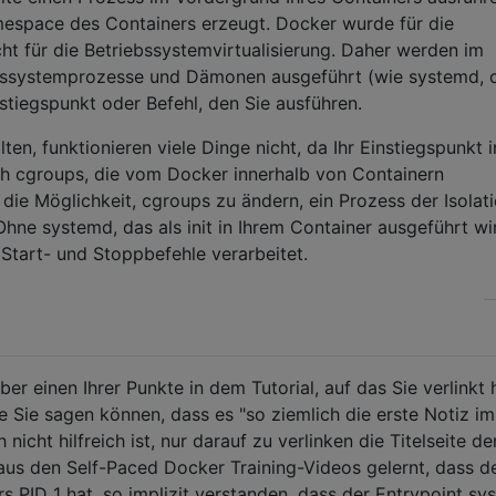
mespace des Containers erzeugt. Docker wurde für die
cht für die Betriebssystemvirtualisierung. Daher werden im
bssystemprozesse und Dämonen ausgeführt (wie systemd, c
nstiegspunkt oder Befehl, den Sie ausführen.
en, funktionieren viele Dinge nicht, da Ihr Einstiegspunkt i
h cgroups, die vom Docker innerhalb von Containern
die Möglichkeit, cgroups zu ändern, ein Prozess der Isolat
hne systemd, das als init in Ihrem Container ausgeführt wi
 Start- und Stoppbefehle verarbeitet.
ber einen Ihrer Punkte in dem Tutorial, auf das Sie verlinkt
ie Sie sagen können, dass es "so ziemlich die erste Notiz im
h nicht hilfreich ist, nur darauf zu verlinken die Titelseite de
us den Self-Paced Docker Training-Videos gelernt, dass d
s PID 1 hat, so implizit verstanden, dass der Entrypoint s