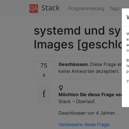
Programmierung
Tags
systemd und sys
W
Images [geschlo
e
a
c
B
Geschlossen.
Diese Frage entsp
75
t
keine Antworten akzeptiert.
p
Y
Möchten Sie diese Frage verb
Stack - Überlauf.
Geschlossen
vor 4 Jahren
.
Verbessere diese Frage