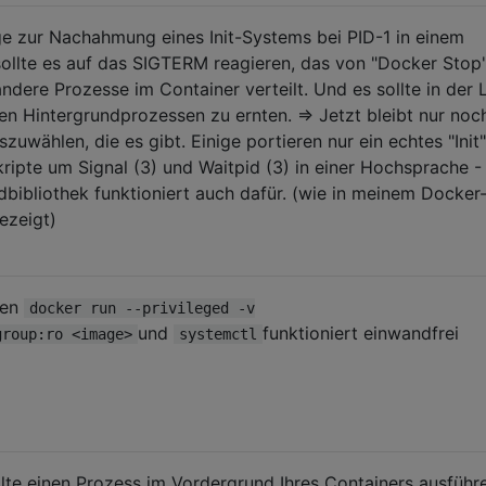
ge zur Nachahmung eines Init-Systems bei PID-1 in einem
sollte es auf das SIGTERM reagieren, das von "Docker Stop
ndere Prozesse im Container verteilt. Und es sollte in der 
en Hintergrundprozessen zu ernten. => Jetzt bleibt nur noc
uwählen, die es gibt. Einige portieren nur ein echtes "Init"
ripte um Signal (3) und Waitpid (3) in einer Hochsprache -
dbibliothek funktioniert auch dafür. (wie in meinem Docker
ezeigt)
ren
docker run --privileged -v
und
funktioniert einwandfrei
group:ro <image>
systemctl
ollte einen Prozess im Vordergrund Ihres Containers ausführ