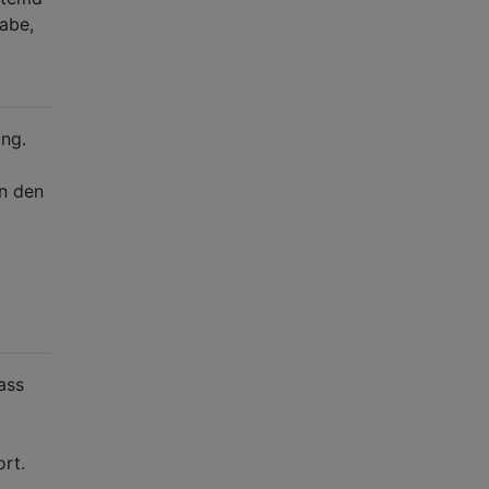
abe,
ung.
en den
ass
rt.