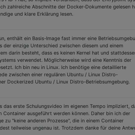
och zahlreiche Abschnitte der Docker-Dokumente gelesen h
ndige und klare Erklärung lesen.
n, enthält ein Basis-Image fast immer eine Betriebsumgeb
ss der einzige Unterschied zwischen diesem und einem
tem darin besteht, dass es keinen Kernel hat und stattdess
systems verwendet. Möglicherweise wird eine Kenntnis der
tzt. Ich bin neu in Linux. Ich benötige eine detaillierte
ede zwischen einer regulären Ubuntu / Linux Distro-
er Dockerized Ubuntu / Linux Distro-Betriebsumgebung.
ass das erste Schulungsvideo im eigenen Tempo impliziert, d
m Container ausgeführt werden können. Daher bin ich der
e zu "keine anderen Prozesse", die in einem Container
est teilweise ungenau ist. Trotzdem danke für deine Antwo