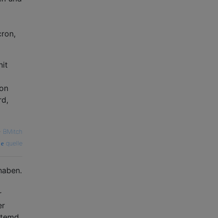
ron,
nit
ion
rd,
—
BMitch
quelle
 haben.
r
er
ystemd