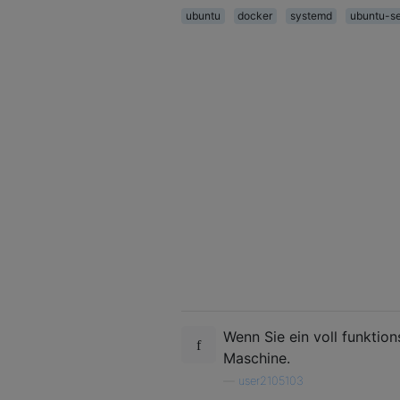
ubuntu
docker
systemd
ubuntu-se
Wenn Sie ein voll funktio
Maschine.
—
user2105103