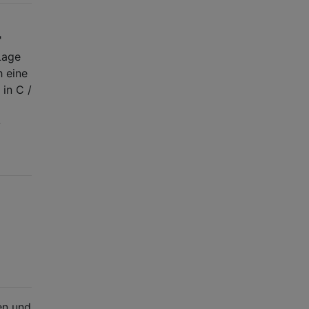
"
Lage
h eine
 in C /
-
en und