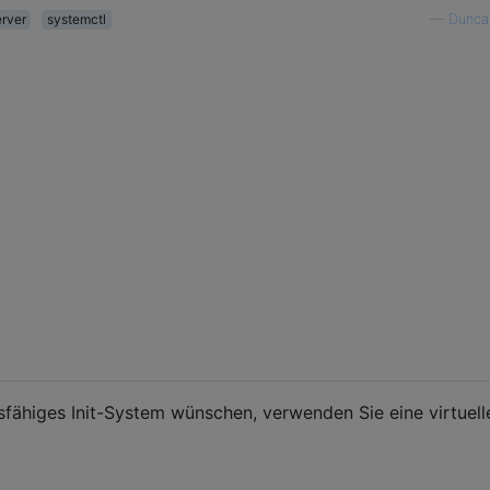
rver
systemctl
—
Duncan
nsfähiges Init-System wünschen, verwenden Sie eine virtuell