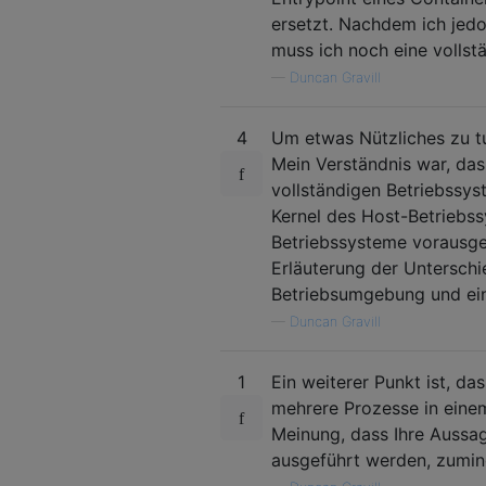
ersetzt. Nachdem ich jed
muss ich noch eine vollstä
—
Duncan Gravill
4
Um etwas Nützliches zu tu
Mein Verständnis war, da
vollständigen Betriebssys
Kernel des Host-Betriebs
Betriebssysteme vorausgese
Erläuterung der Unterschi
Betriebsumgebung und ein
—
Duncan Gravill
1
Ein weiterer Punkt ist, d
mehrere Prozesse in eine
Meinung, dass Ihre Aussag
ausgeführt werden, zumind