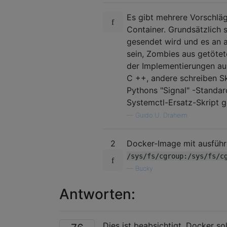
Es gibt mehrere Vorschlä
Container. Grundsätzlich 
gesendet wird und es an a
sein, Zombies aus getötet
der Implementierungen ausz
C ++, andere schreiben Sk
Pythons "Signal" -Standar
Systemctl-Ersatz-Skript g
—
Guido U. Draheim
2
Docker-Image mit ausfüh
/sys/fs/cgroup:/sys/fs/c
—
Bucky
Antworten:
Dies ist beabsichtigt. Docker s