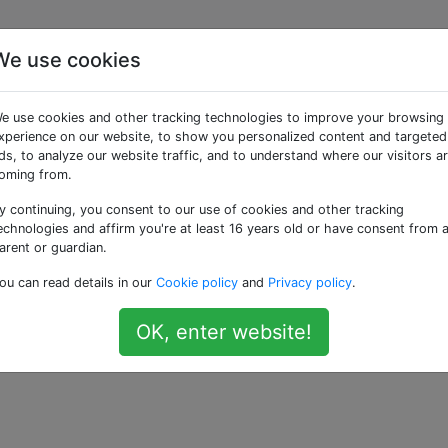
We use cookies
temctl in Ubuntu Docke
e use cookies and other tracking technologies to improve your browsing
ssen]
xperience on our website, to show you personalized content and targeted
ds, to analyze our website traffic, and to understand where our visitors a
oming from.
y continuing, you consent to our use of cookies and other tracking
richt nicht den
Richtlinien für Stapelüberlauf
. Derzeit werd
echnologies and affirm you're at least 16 years old or have consent from 
arent or guardian.
ou can read details in our
Cookie policy
and
Privacy policy
.
essern?
Aktualisieren Sie die Frage so dass es
beim Thema
OK, enter website!