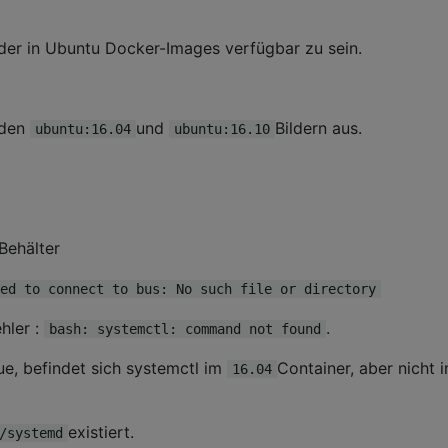
oder in Ubuntu Docker-Images verfügbar zu sein.
 den
und
Bildern aus.
ubuntu:16.04
ubuntu:16.10
Behälter
ed to connect to bus: No such file or directory
hler :
.
bash: systemctl: command not found
ue, befindet sich systemctl im
Container, aber nicht 
16.04
existiert.
/systemd