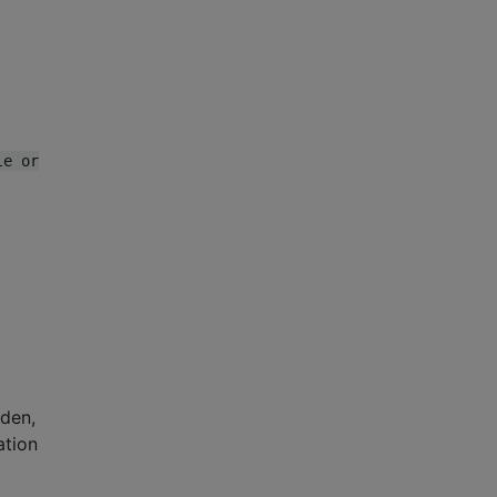
le or
den,
ation