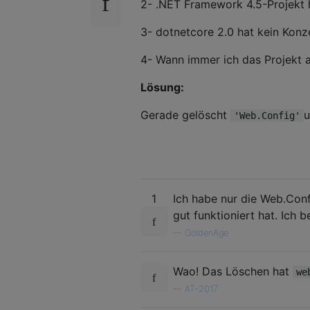
2- .NET Framework 4.5-Projekt 
3- dotnetcore 2.0 hat kein Konz
4- Wann immer ich das Projekt a
Lösung:
Gerade gelöscht
u
'Web.Config'
1
Ich habe nur die Web.Con
gut funktioniert hat. Ich 
—
GoldenAge
Wao! Das Löschen hat
we
—
AT-2017