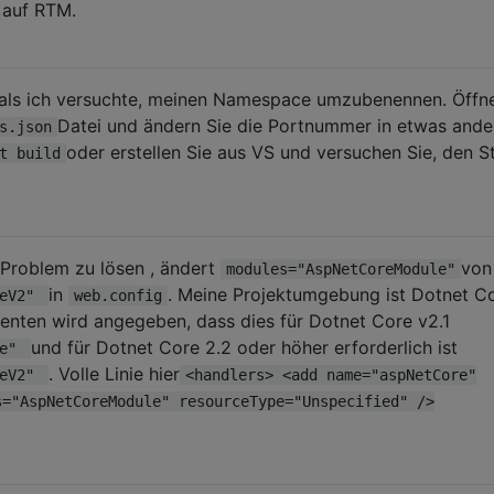
auf RTM.
, als ich versuchte, meinen Namespace umzubenennen. Öffn
Datei und ändern Sie die Portnummer in etwas ande
s.json
oder erstellen Sie aus VS und versuchen Sie, den S
t build
s Problem zu lösen , ändert
von
modules="AspNetCoreModule"
in
. Meine Projektumgebung ist Dotnet Co
leV2"
web.config
enten wird angegeben, dass dies für Dotnet Core v2.1
und für Dotnet Core 2.2 oder höher erforderlich ist
le"
. Volle Linie hier
leV2"
<handlers> <add name="aspNetCore"
s="AspNetCoreModule" resourceType="Unspecified" />