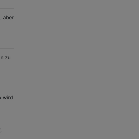
, aber
an zu
p wird
,