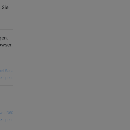
 Sie
gen.
owser.
hel Rana
quelle
wild360
quelle