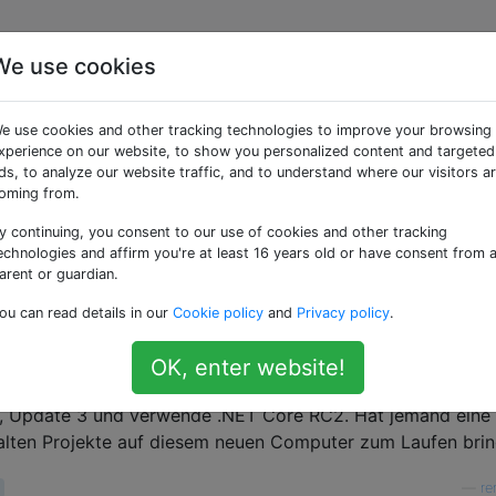
We use cookies
et.exe kann nicht
e use cookies and other tracking technologies to improve your browsing
n
xperience on our website, to show you personalized content and targeted
ds, to analyze our website traffic, and to understand where our visitors a
oming from.
y continuing, you consent to our use of cookies and other tracking
tsbereich einzurichten und alle meine Projekte von meinem 
echnologies and affirm you're at least 16 years old or have consent from 
tragen. Beim Versuch, IIS Express auszuführen, wird jedoc
arent or guardian.
gt:
ou can read details in our
Cookie policy
and
Privacy policy
.
 \ dotnet.exe kann nicht gestartet werden. Die
OK, enter website!
em Statuscode 500 fehlgeschlagen.
15, Update 3 und verwende .NET Core RC2. Hat jemand eine 
lten Projekte auf diesem neuen Computer zum Laufen brin
—
re