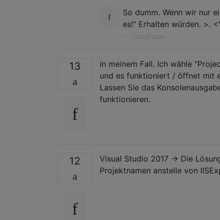
So dumm. Wenn wir nur ei
es!" Erhalten würden. >. 
—
CrazyPaste
in meinem Fall. Ich wähle "Proj
13
und es funktioniert / öffnet m
Lassen Sie das Konsolenausgab
funktionieren.
Visual Studio 2017 -> Die Lösu
12
Projektnamen anstelle von IISEx