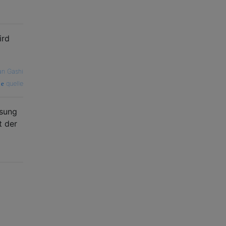
ird
an Gashi
quelle
ösung
t der