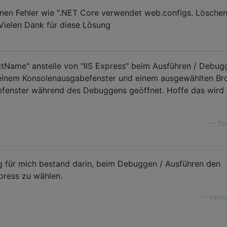
nen Fehler wie ".NET Core verwendet web.configs. Löschen
<Vielen Dank für diese Lösung
ectName" anstelle von "IIS Express" beim Ausführen / Debug
it einem Konsolenausgabefenster und einem ausgewählten Br
efenster während des Debuggens geöffnet. Hoffe das wird
—
So
ng für mich bestand darin, beim Debuggen / Ausführen den
press zu wählen.
—
cyber