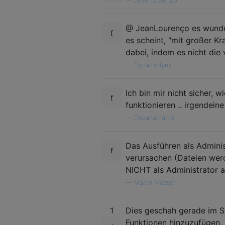
—
Jean Lourenço
@ JeanLourenço es wundert
es scheint, "mit großer Kr
dabei, indem es nicht die 
—
Dynamiclynk
Ich bin mir nicht sicher, 
funktionieren .. irgendein
—
Devanathan.S
Das Ausführen als Adminis
verursachen (Dateien werd
NICHT als Administrator a
—
Martin Meeser
1
Dies geschah gerade im Se
Funktionen hinzuzufügen, 