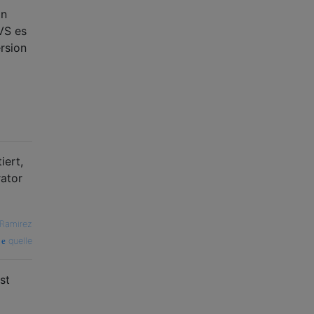
in
VS es
rsion
iert,
rator
Ramirez
quelle
st