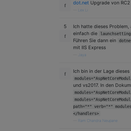
dot.net
Upgrade von RC2 
—
Lex Li
5
Ich hatte dieses Problem
einfach die
launchsetting
Führen Sie dann ein
dotne
mit IIS Express
—
Jaya
Ich bin in der Lage diese
modules="AspNetCoreModu
und vs2017. In den Dokum
modules="AspNetCoreModu
modules="AspNetCoreModu
path="*" verb="*" module
</handlers>
—
Ram Chandra Neupane