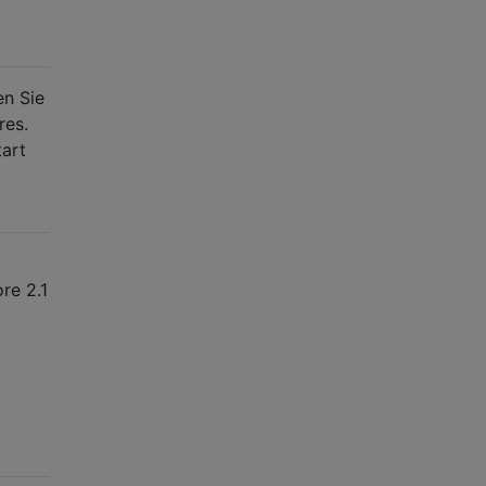
en Sie
res.
tart
re 2.1