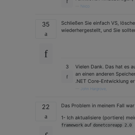
—
Niico
Schließen Sie einfach VS, löschen
35
wiederhergestellt, und Sie soll
3
Vielen Dank. Das hat es a
an einen anderen Speicher
.NET Core-Entwicklung er
—
John Hargrove,
Das Problem in meinem Fall war
22
1- Ich aktualisiere (portiere) m
auf
framework
donetcoreapp 2.0