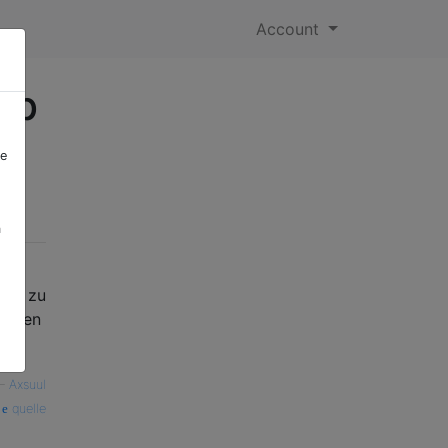
Account
ob
re
a
 um zu
Vielen
—
Axsuul
quelle