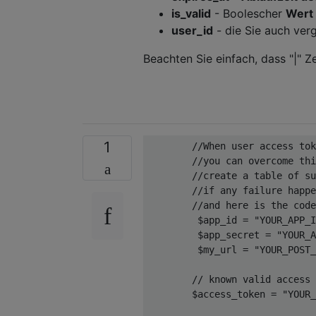
is_valid
- Boolescher
Wert
user_id
- die Sie auch ver
Beachten Sie einfach, dass "|" Z
1
        //When user access tok
        //you can overcome thi
        //create a table of su
        //if any failure happe
        //and here is the code
         $app_id = "YOUR_APP_I
         $app_secret = "YOUR_A
         $my_url = "YOUR_POST_
        // known valid access 
        $access_token = "YOUR_