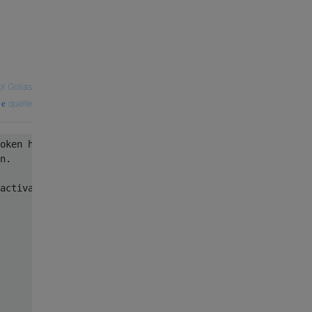
l Golias
quelle
oken him self.it is a Facebook policy 

n.

activate there account again.with a link to your subscri