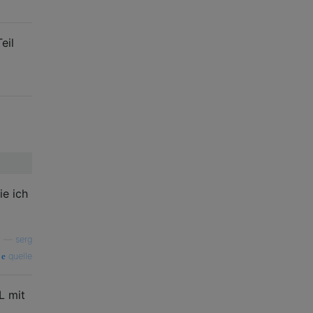
eil
ie ich
—
serg
quelle
L mit