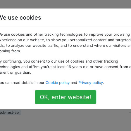
We use cookies
ichkeit zu überprüfen, 
e use cookies and other tracking technologies to improve your browsing
riffstoken noch gültig
xperience on our website, to show you personalized content and targeted
ds, to analyze our website traffic, and to understand where our visitors a
oming from.
y continuing, you consent to our use of cookies and other tracking
echnologies and affirm you're at least 16 years old or have consent from 
arent or guardian.
lange Zugriffstoken (
). Wenn der Benutzer
offline_access
ou can read details in our
Cookie policy
and
Privacy policy
.
rd das Zugriffstoken zurückgesetzt. Gibt es eine Methode,
iffstoken gültig ist, bevor die Graph-API aufgerufen wird? 
OK, enter website!
ook-rest-api