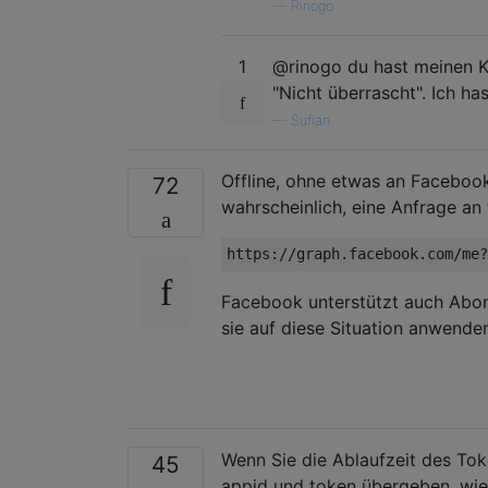
—
Rinogo
1
@rinogo du hast meinen K
"Nicht überrascht". Ich has
—
Sufian
Offline, ohne etwas an Facebook
72
wahrscheinlich, eine Anfrage an
Facebook unterstützt auch Abo
sie auf diese Situation anwenden
Wenn Sie die Ablaufzeit des To
45
appid und token übergeben, wie