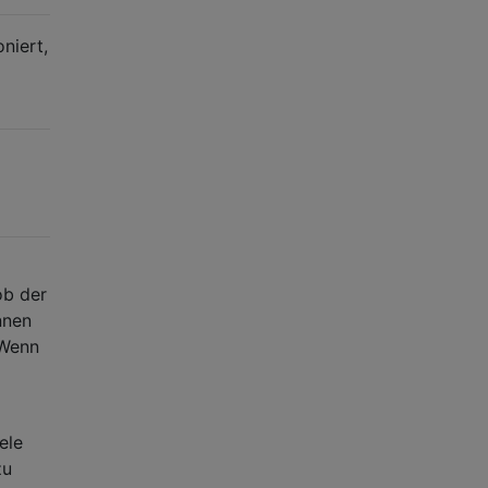
niert,
ob der
nnen
 Wenn
ele
zu