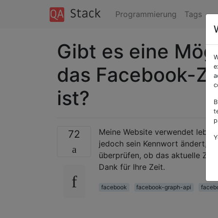
Programmierung
Tags
Gibt es eine Mögl
W
das Facebook-Zug
e
a
c
ist?
B
t
p
Meine Website verwendet lebens
72
Y
jedoch sein Kennwort ändert, wi
überprüfen, ob das aktuelle Zugr
Dank für Ihre Zeit.
facebook
facebook-graph-api
faceb