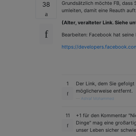
Grundsätzlich möchte FB, dass 
38
umleiten, damit eine Reauth auftri
(Alter, veralteter Link. Siehe u
Bearbeiten: Facebook hat seine 
https://developers.facebook.co
1
Der Link, dem Sie gefolgt 
möglicherweise entfernt.
—
Ashraf Mohammed
11
+1 für den Kommentar "Nic
Dinge" mag eine großarti
unser Leben sicher schwier