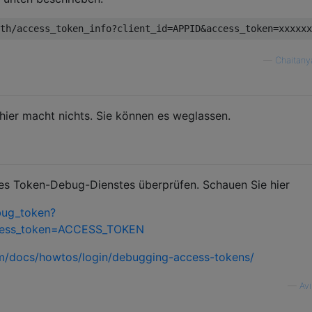
—
Chaitany
hier macht nichts. Sie können es weglassen.
des Token-Debug-Dienstes überprüfen. Schauen Sie hier
bug_token?
cess_token=ACCESS_TOKEN
om/docs/howtos/login/debugging-access-tokens/
—
Av