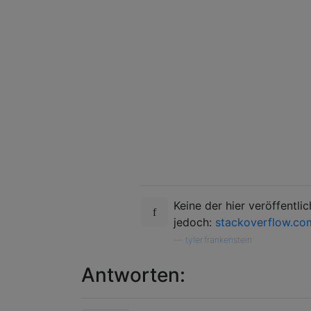
Keine der hier veröffentli
jedoch:
stackoverflow.c
—
tyler.frankenstein
Antworten: