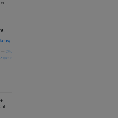
zer
ht.
kens/
—
Otto
quelle
ie
cht