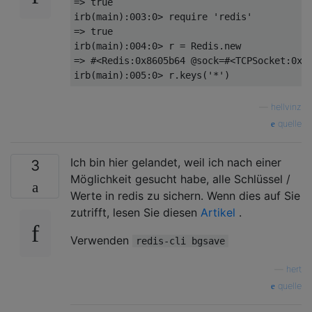
irb(main):003:0>
 require 
'redis'
irb(main):004:0>
 r = Redis.new

=> #<Redis:0x8605b64 @sock=#<TCPSocket:0x8
irb(main)
:
005
:
0
> r.keys(
'*'
—
hellvinz
quelle
Ich bin hier gelandet, weil ich nach einer
3
Möglichkeit gesucht habe, alle Schlüssel /
Werte in redis zu sichern. Wenn dies auf Sie
zutrifft, lesen Sie diesen
Artikel
.
Verwenden
redis-cli bgsave
—
hert
quelle