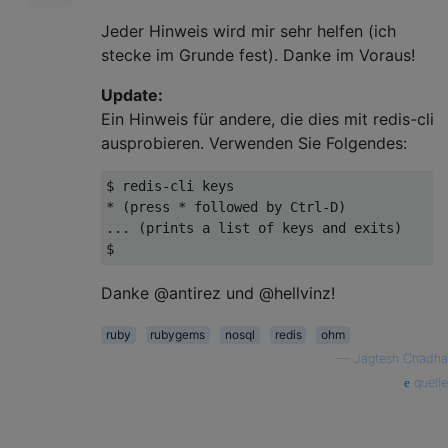
Jeder Hinweis wird mir sehr helfen (ich
stecke im Grunde fest). Danke im Voraus!
Update:
Ein Hinweis für andere, die dies mit redis-cli
ausprobieren. Verwenden Sie Folgendes:
$ 
redis-cli keys

* (press * followed by Ctrl-D)

... (prints a list of keys 
and
Danke @antirez und @hellvinz!
ruby
rubygems
nosql
redis
ohm
—
Jagtesh Chadha
quelle