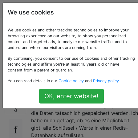
Programmierung
Tags
Account
We use cookies
Abrufen / Auflisten
We use cookies and other tracking technologies to improve your
browsing experience on our website, to show you personalized
content and targeted ads, to analyze our website traffic, and to
aller Schlüssel /
understand where our visitors are coming from.
Wert-Paare in einer
By continuing, you consent to our use of cookies and other tracking
technologies and affirm you're at least 16 years old or have
consent from a parent or guardian.
Redis-Datenbank
You can read details in our
Cookie policy
and
Privacy policy
.
OK, enter website!
Ich verwende ein ORM namens Ohm in Ruby,
70
das auf Redis aufbaut, und bin gespannt, wie
die Daten tatsächlich gespeichert werden. Ich
habe mich gefragt, ob es eine Möglichkeit
gibt, alle Schlüssel / Werte in einer Redis-
Datenbank aufzulisten.