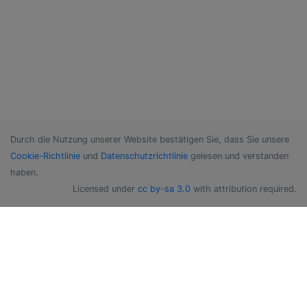
Durch die Nutzung unserer Website bestätigen Sie, dass Sie unsere
Cookie-Richtlinie
und
Datenschutzrichtlinie
gelesen und verstanden
haben.
Licensed under
cc by-sa 3.0
with attribution required.