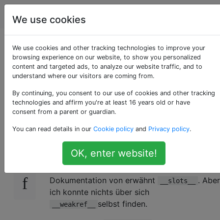
Programmierung
Tags
Account
We use cookies
Was genau ist
We use cookies and other tracking technologies to improve your
browsing experience on our website, to show you personalized
content and targeted ads, to analyze our website traffic, and to
__weakref__ in
understand where our visitors are coming from.
Python?
By continuing, you consent to our use of cookies and other tracking
technologies and affirm you're at least 16 years old or have
consent from a parent or guardian.
You can read details in our
Cookie policy
and
Privacy policy
.
Überraschenderweise gibt es keine explizite
70
Dokumentation für
. Schwache
__weakref__
OK, enter website!
Referenzen werden
hier
erklärt .
wird auch kurz in der
__weakref__
Dokumentation von erwähnt
. Aber
__slots__
ich konnte nichts über sich
selbst finden.
__weakref__