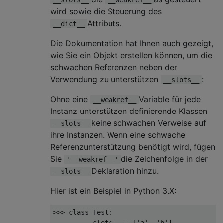
wird sowie die Steuerung des
Attributs.
__dict__
Die Dokumentation hat Ihnen auch gezeigt,
wie Sie ein Objekt erstellen können, um die
schwachen Referenzen neben der
Verwendung zu unterstützen
:
__slots__
Ohne eine
Variable für jede
__weakref__
Instanz unterstützen definierende Klassen
keine schwachen Verweise auf
__slots__
ihre Instanzen. Wenn eine schwache
Referenzunterstützung benötigt wird, fügen
Sie
die Zeichenfolge in der
'__weakref__'
Deklaration hinzu.
__slots__
Hier ist ein Beispiel in Python 3.X:
>>> 
class
Test
:
... 
    __slots__ = [
'a'
, 
'b'