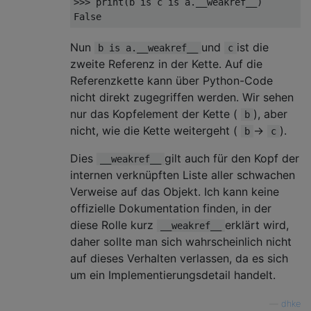
>>> 
print(b 
is
 c 
is
False
Nun
und
ist die
b is a.__weakref__
c
zweite Referenz in der Kette. Auf die
Referenzkette kann über Python-Code
nicht direkt zugegriffen werden. Wir sehen
nur das Kopfelement der Kette (
), aber
b
nicht, wie die Kette weitergeht (
->
).
b
c
Dies
gilt auch für den Kopf der
__weakref__
internen verknüpften Liste aller schwachen
Verweise auf das Objekt. Ich kann keine
offizielle Dokumentation finden, in der
diese Rolle kurz
erklärt wird,
__weakref__
daher sollte man sich wahrscheinlich nicht
auf dieses Verhalten verlassen, da es sich
um ein Implementierungsdetail handelt.
—
dhke