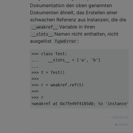
Dokumentation den oben genannten
Dokumenten ähnelt, das Erstellen einer
schwachen Referenz aus Instanzen, die die
Variable in ihren
__weakref__
Namen nicht enthalten, nicht
__slots__
ausgelöst
:
TypeError
>>> 
class
Test
:
... 
   __slots__ = [
'a'
, 
'b'
... 
>>> 
>>> 
>>> 
>>> 
>>> 
r

<weakref at 
0x7fe49f4185d0
; to 
'instance'
 
—
Kasravnd
quelle