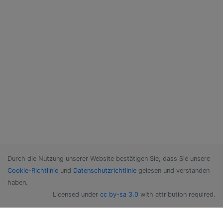
Durch die Nutzung unserer Website bestätigen Sie, dass Sie unsere
Cookie-Richtlinie
und
Datenschutzrichtlinie
gelesen und verstanden
haben.
Licensed under
cc by-sa 3.0
with attribution required.