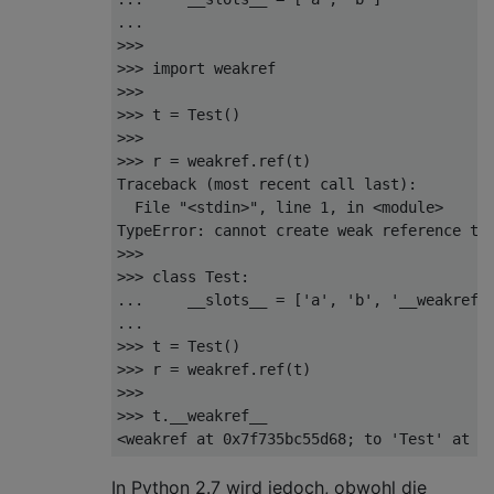
... 
>>> 
>>> 
import
>>> 
>>> 
>>> 
>>> 
r = weakref.ref(t)

Traceback (most recent call last):

  File 
"<stdin>"
, line 
1
, 
in
 <module>

TypeError: cannot create weak reference to
>>> 
>>> 
class
Test
:
... 
    __slots__ = [
'a'
, 
'b'
, 
'__weakref_
... 
>>> 
>>> 
>>> 
>>> 
t.__weakref__

<weakref at 
0x7f735bc55d68
; to 
'Test'
 at 
0
In Python 2.7 wird jedoch, obwohl die