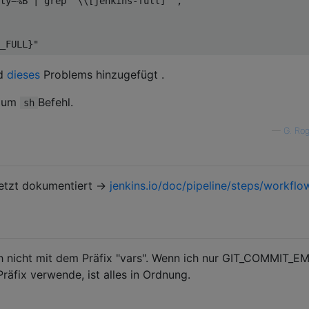
ty=%B | grep '\\[jenkins-full]'"
,
_FULL}"
nd
dieses
Problems hinzugefügt .
zum
Befehl.
sh
—
G. Ro
jetzt dokumentiert ->
jenkins.io/doc/pipeline/steps/workflo
ch nicht mit dem Präfix "vars". Wenn ich nur GIT_COMMIT_E
räfix verwende, ist alles in Ordnung.