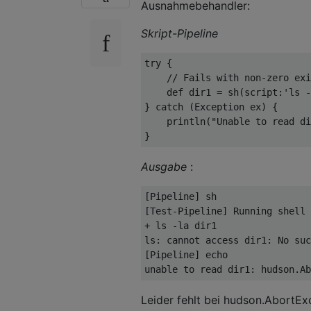
Ausnahmebehandler:
Skript-Pipeline
try
{
// Fails with non-zero exi
def
 dir1 
=
 sh
(
script
:
'ls -
}
catch
(
Exception
 ex
)
{
    println
(
"Unable to read di
}
Ausgabe
:
[
Pipeline
]
[
Test
-
Pipeline
]
Running
+
 ls 
-
la dir1

ls
:
 cannot access dir1
:
No
 suc
[
Pipeline
]
 echo

unable to read dir1
:
 hudson
.
Ab
Leider fehlt bei hudson.AbortEx