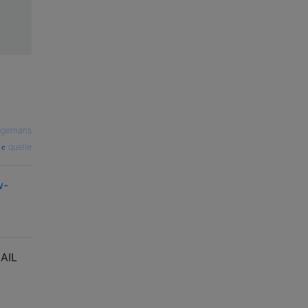
ggemans
quelle
w-
MAIL