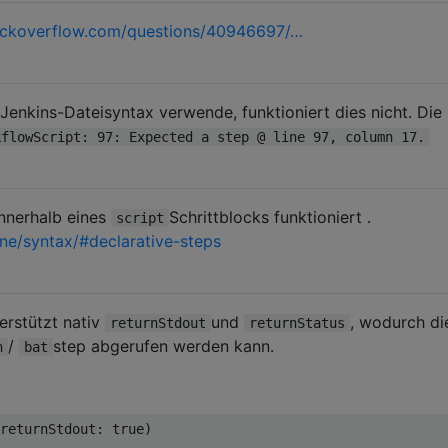
ackoverflow.com/questions/40946697/…
 Jenkins-Dateisyntax verwende, funktioniert dies nicht. Die
kflowScript: 97: Expected a step @ line 97, column 17.
innerhalb eines
Schrittblocks funktioniert .
script
ine/syntax/#declarative-steps
terstützt nativ
und
, wodurch di
returnStdout
returnStatus
/
step abgerufen werden kann.
h
bat
returnStdout
:
true
)