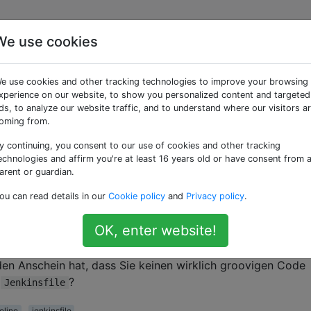
We use cookies
 Ausgabe eines Shell-
e use cookies and other tracking technologies to improve your browsing
, der mit einer Variabl
xperience on our website, to show you personalized content and targeted
ds, to analyze our website traffic, and to understand where our visitors a
oming from.
groovy) ausgeführt wird
y continuing, you consent to our use of cookies and other tracking
echnologies and affirm you're at least 16 years old or have consent from 
arent or guardian.
kins-Datei (Groovy) und möchte den Standard- und den Exi
ou can read details in our
Cookie policy
and
Privacy policy
.
 um die Informationen später zu verwenden.
OK, enter website!
den Anschein hat, dass Sie keinen wirklich groovigen Code
n
?
Jenkinsfile
eline
jenkinsfile