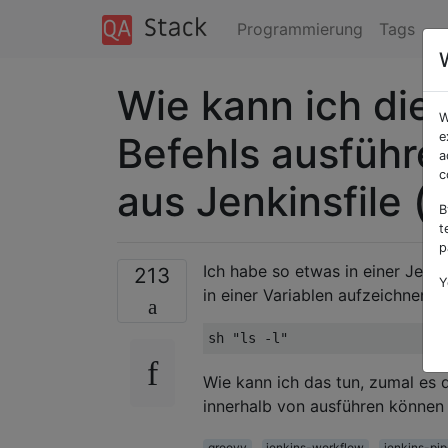
Programmierung
Tags
Wie kann ich die
W
Befehls ausführen
e
a
c
aus Jenkinsfile (
B
t
p
Ich habe so etwas in einer Jen
213
Y
in einer Variablen aufzeichnen,
sh 
"ls -l"
Wie kann ich das tun, zumal es 
innerhalb von ausführen könne
groovy
jenkins-workflow
jenkins-pip