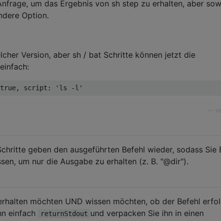
-Anfrage, um das Ergebnis von sh step zu erhalten, aber sow
andere Option.
lcher Version, aber sh / bat Schritte können jetzt die
einfach:
true
,
 script
:
'ls -l'
—
v
-Schritte geben den ausgeführten Befehl wieder, sodass Sie 
sen, um nur die Ausgabe zu erhalten (z. B. "@dir").
rhalten möchten UND wissen möchten, ob der Befehl erfol
hn einfach
und verpacken Sie ihn in einen
returnStdout