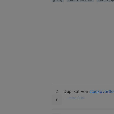
2
Duplikat von
stackoverfl
—
Jesse Glick