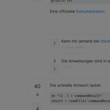
println ret
Eine offizielle
Dokumentation
.
Kann mir jemand bei
stac
—
Jitesh Sojitra
2
Die Anweisungen sind in 
—
X-Yuri
Die schnelle Antwort lautet:
40
sh 
"ls -l > commandResult"
result 
=
 readFile
(
'commandResu