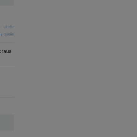
—
luka5z
quelle
oraus!