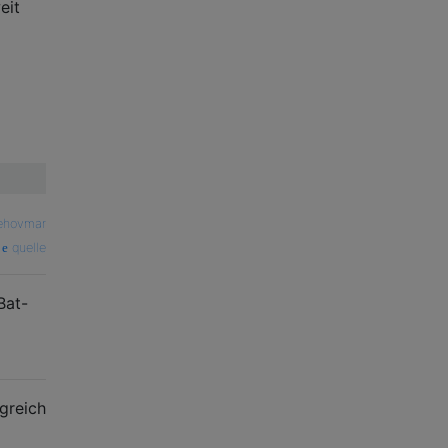
eit
ehovmar
quelle
Bat-
greich