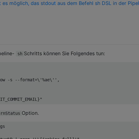
st es möglich, das stdout aus dem Befehl sh DSL in der Pipe
peline-
Schritts können Sie Folgendes tun:
sh
ow -s --format=\'%ae\''
,
IT_COMMIT_EMAIL}"
Option.
urnStatus
gs