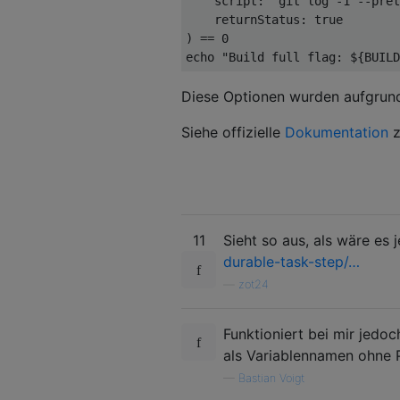
    script
:
"git log -1 --pret
    returnStatus
:
true
)
==
0
echo 
"Build full flag: ${BUILD
Diese Optionen wurden aufgru
Siehe offizielle
Dokumentation
11
Sieht so aus, als wäre es 
durable-task-step/…
—
zot24
Funktioniert bei mir jedo
als Variablennamen ohne P
—
Bastian Voigt