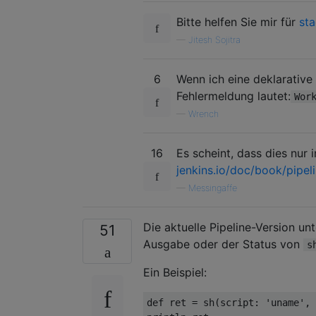
Bitte helfen Sie mir für
st
—
Jitesh Sojitra
6
Wenn ich eine deklarative
Fehlermeldung lautet:
Wor
—
Wrench
16
Es scheint, dass dies nur 
jenkins.io/doc/book/pipel
—
Messingaffe
Die aktuelle Pipeline-Version un
51
Ausgabe oder der Status von
s
Ein Beispiel:
def
 ret 
=
 sh
(
script
:
'uname'
,
 