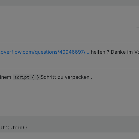
koverflow.com/questions/40946697/…
helfen ? Danke im V
einem
Schritt zu verpacken .
script { }
lt'
).
trim
()