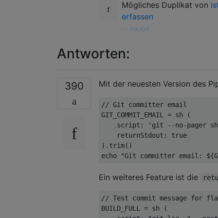
Mögliches Duplikat von
I
erfassen
—
mkobit
Antworten:
Mit der neuesten Version des Pi
390
// Git committer email
GIT_COMMIT_EMAIL 
=
 sh 
(
    script
:
'git --no-pager sh
    returnStdout
:
true
).
trim
()
echo 
"Git committer email: ${G
Ein weiteres Feature ist die
ret
// Test commit message for fla
BUILD_FULL 
=
 sh 
(