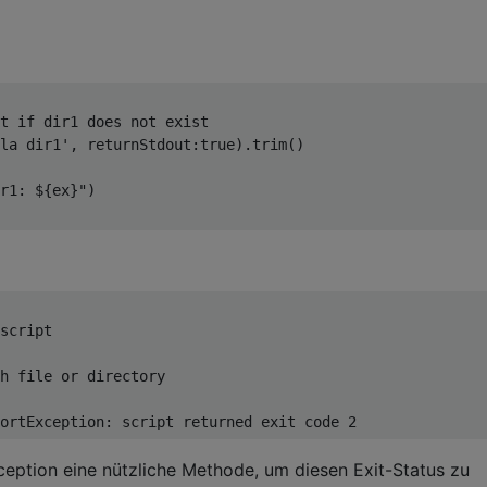
t if dir1 does not exist
la dir1'
,
 returnStdout
:
true
).
trim
()
r1: ${ex}"
)
h file 
or
ortException
:
 script returned 
exit
 code 
2
ception eine nützliche Methode, um diesen Exit-Status zu