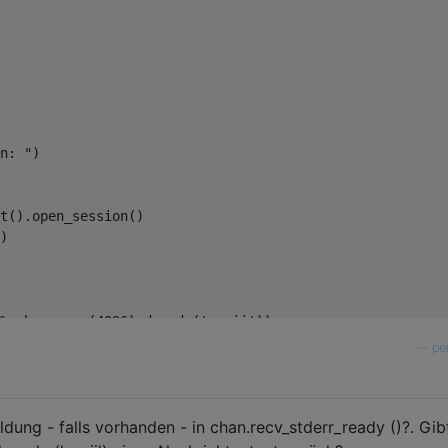
n: "
)
t
().
open_session
()
)
%
 chan
.
recv
(
4096
).
decode
(
'ascii'
))
ady
():
—
pe
%
 chan
.
recv_stderr
(
4096
).
decode
(
'ascii'
))
ady
():
: %s"
%
 chan
.
recv_exit_status
())
ldung - falls vorhanden - in chan.recv_stderr_ready ()?. Gib