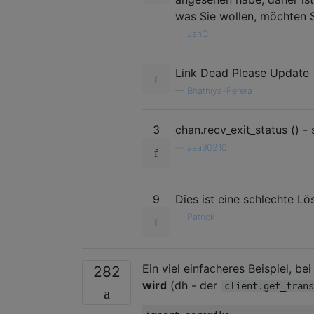
was Sie wollen, möchten S
—
JanC
Link Dead Please Update
—
Bhathiya-Perera
3
chan.recv_exit_status () -
—
aaa90210
9
Dies ist eine schlechte Lö
—
Patrick
Ein viel einfacheres Beispiel, b
282
wird
(dh - der
client.get_trans