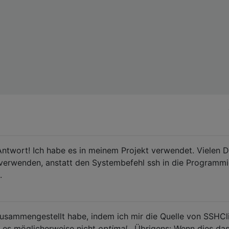
 Antwort! Ich habe es in meinem Projekt verwendet. Vielen 
 verwenden, anstatt den Systembefehl ssh in die Programm
.
 zusammengestellt habe, indem ich mir die Quelle von SSHCl
t es möglicherweise nicht
optimal
. Übrigens: Wenn dies das