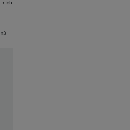
ß mich
on3