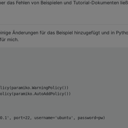
 aber das Fehlen von Beispielen und Tutorial-Dokumenten lie
einige Änderungen für das Beispiel hinzugefügt und in Pyth
 für mich.
licy
(
paramiko
.
WarningPolicy
())
olicy(paramiko.AutoAddPolicy())
0.1'
,
 port
=
22
,
 username
=
'ubuntu'
,
 password
=
pw
)