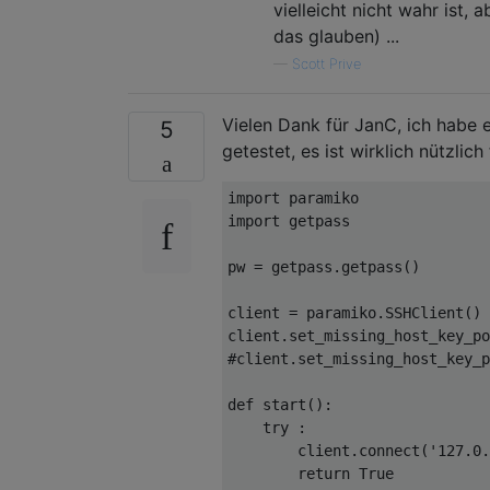
vielleicht nicht wahr ist,
das glauben) ...
—
Scott Prive
Vielen Dank für JanC, ich habe 
5
getestet, es ist wirklich nützlich
import
import
 getpass

pw 
=
 getpass
.
getpass
()
client 
=
 paramiko
.
SSHClient
()
client
.
set_missing_host_key_po
#client.set_missing_host_key_p
def
 start
():
try
:
        client
.
connect
(
'127.0.
return
True