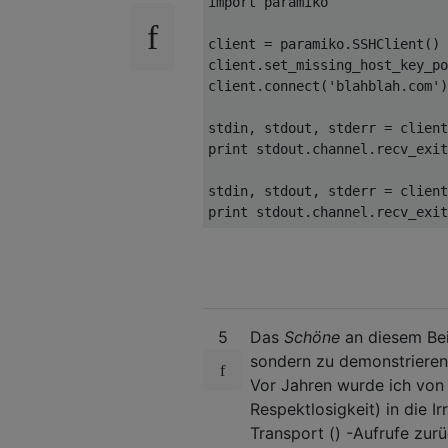
import
 paramiko

client 
=
 paramiko
.
SSHClient
()
client
.
set_missing_host_key_po
client
.
connect
(
'blahblah.com'
)
stdin
,
 stdout
,
 stderr 
=
 client
print
 stdout
.
channel
.
recv_exit
stdin
,
 stdout
,
 stderr 
=
 client
print
 stdout
.
channel
.
recv_exit
5
Das
Schöne
an diesem Beis
sondern zu demonstriere
Vor Jahren wurde ich von
Respektlosigkeit) in die I
Transport () -Aufrufe zur