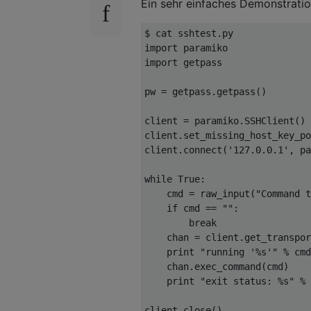
Ein sehr einfaches Demonstratio
$ cat sshtest
.
import
import
 getpass

pw 
=
 getpass
.
getpass
()
client 
=
 paramiko
.
SSHClient
()
client
.
set_missing_host_key_po
client
.
connect
(
'127.0.0.1'
,
 pa
while
True
:
    cmd 
=
 raw_input
(
"Command t
if
 cmd 
==
""
:
break
    chan 
=
 client
.
get_transpor
print
"running '%s'"
%
 cmd

    chan
.
exec_command
(
cmd
)
print
"exit status: %s"
%
 
client
.
close
()