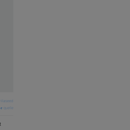
rillaseed
quelle
t