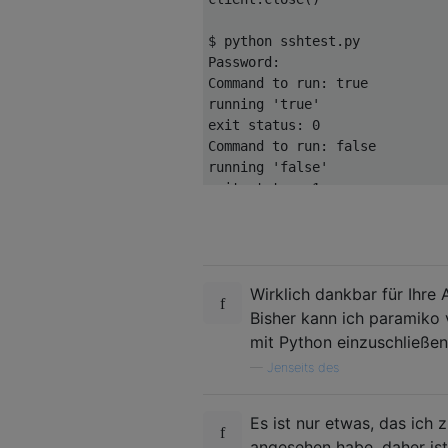
$ python sshtest
.
Password
:
Command
 to run
:
 true

running 
'true'
exit status
:
0
Command
 to run
:
 false

running 
'false'
exit status
:
1
Command
 to run
:
$
Wirklich dankbar für Ihre
Bisher kann ich paramiko
mit Python einzuschließen
—
Jenseits des
Es ist nur etwas, das ich
angesehen habe, daher is