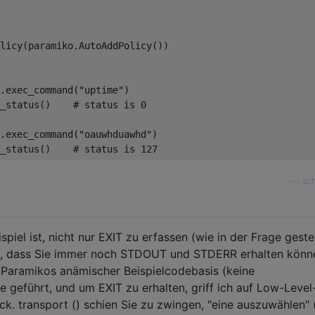
licy
(
paramiko
.
AutoAddPolicy
())
.
exec_command
(
"uptime"
)
_status
()
# status is 0
.
exec_command
(
"oauwhduawhd"
)
_status
()
# status is 127
—
sch
piel ist, nicht nur EXIT zu erfassen (wie in der Frage gestel
n, dass Sie immer noch STDOUT und STDERR erhalten könn
 Paramikos anämischer Beispielcodebasis (keine
rre geführt, und um EXIT zu erhalten, griff ich auf Low-Level
ück. transport () schien Sie zu zwingen, "eine auszuwählen"