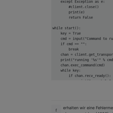
except
Exception
as
 e
:
#client.close()
print
(
e
)
return
False
while
 start
():
    key 
=
True
    cmd 
=
 input
(
"Command to ru
if
 cmd 
==
""
:
break
    chan 
=
 client
.
get_transpor
print
(
"running '%s'"
%
 cmd
    chan
.
exec_command
(
cmd
)
while
 key
:
if
 chan
.
recv_ready
():
print
(
"recv:\n%s"
if
 chan
.
recv_stderr_re
print
(
"error:\n%s"
if
 chan
.
exit_status_re
print
(
"exit status
erhalten wir eine Fehlerme
            key 
=
False
            client
.
close
()