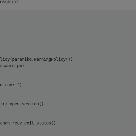
nsskript:
licy
(
paramiko
.
WarningPolicy
())
ssword
=
pw
)
o run: "
)
t
().
open_session
()
chan
.
recv_exit_status
()