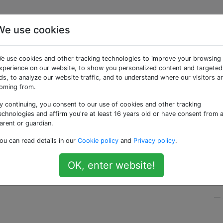
We use cookies
den SSH-Rückkehrcode
e use cookies and other tracking technologies to improve your browsing
alten?
xperience on our website, to show you personalized content and targeted
ds, to analyze our website traffic, and to understand where our visitors a
oming from.
y continuing, you consent to our use of cookies and other tracking
echnologies and affirm you're at least 16 years old or have consent from 
.
exec_command
(
command
)
arent or guardian.
ou can read details in our
Cookie policy
and
Privacy policy
.
Befehlsrückgabecode abzurufen?
OK, enter website!
tderr zu analysieren und zu wissen, ob der Befehl erfolgreich
.
—