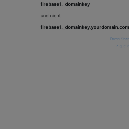
firebase1._domainkey
und nicht
firebase1._domainkey.yourdomain.co
—
Enosh Sha
quell