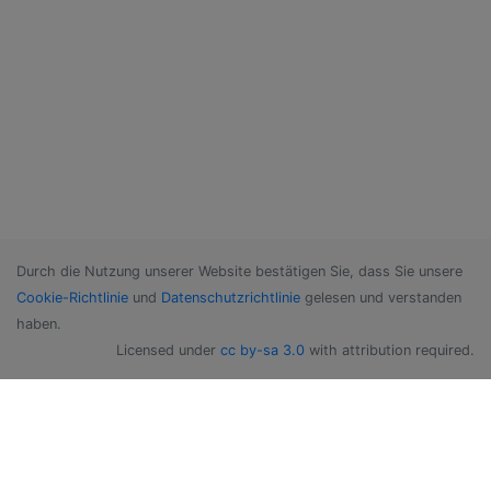
Durch die Nutzung unserer Website bestätigen Sie, dass Sie unsere
Cookie-Richtlinie
und
Datenschutzrichtlinie
gelesen und verstanden
haben.
Licensed under
cc by-sa 3.0
with attribution required.