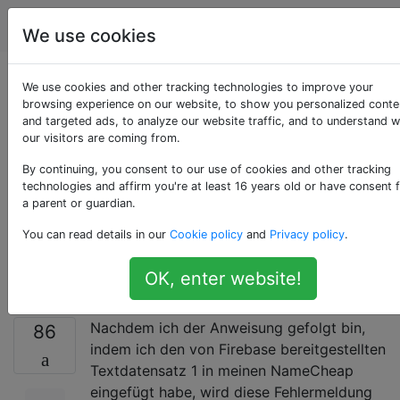
Programmierung
Tags
Account
We use cookies
Benutzerdefinierte
We use cookies and other tracking technologies to improve your
browsing experience on our website, to show you personalized conte
and targeted ads, to analyze our website traffic, and to understand 
Domäne mit Firebase
our visitors are coming from.
kann mit Namecheap
By continuing, you consent to our use of cookies and other tracking
technologies and affirm you're at least 16 years old or have consent 
a parent or guardian.
nicht überprüft
You can read details in our
Cookie policy
and
Privacy policy
.
werden
OK, enter website!
Nachdem ich der Anweisung gefolgt bin,
86
indem ich den von Firebase bereitgestellten
Textdatensatz 1 in meinen NameCheap
eingefügt habe, wird diese Fehlermeldung