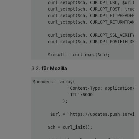
      curl_setopt
(
$ch
,
 CURLOPT_URL
,
 $url
);
      curl_setopt
(
$ch
,
 CURLOPT_POST
,
true
)
      curl_setopt
(
$ch
,
 CURLOPT_HTTPHEADER
,
      curl_setopt
(
$ch
,
 CURLOPT_RETURNTRANS
      curl_setopt
(
$ch
,
 CURLOPT_SSL_VERIFYP
      curl_setopt
(
$ch
,
 CURLOPT_POSTFIELDS
,
      $result 
=
 curl_exec
(
$ch
);
3.2.
für Mozilla
$headers 
=
 array
(
'Content-Type: application/j
'TTL'
:
6000
);
       $url 
=
'https://updates.push.servic
      $ch 
=
 curl_init
();