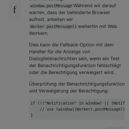
Während wir darauf
window.postMessage
warten, dass der behinderte Browser
aufholt, arbeiten wir
weiterhin mit Web
Worker.postMessage()
Workern.
Dies kann die Fallback-Option mit dem
Handler für die Anzeige von
Dialogfeldnachrichten sein, wenn ein Test
der Benachrichtigungsfunktion fehlschlägt
oder die Berechtigung verweigert wird.
Überprüfung der Benachrichtigungsfunktion
und Verweigerung der Berechtigung:
if
(!(
"Notification"
 in window
)
||
(
Notifi
// use (window||Worker).postMessage() 
}
—
greg.arnott