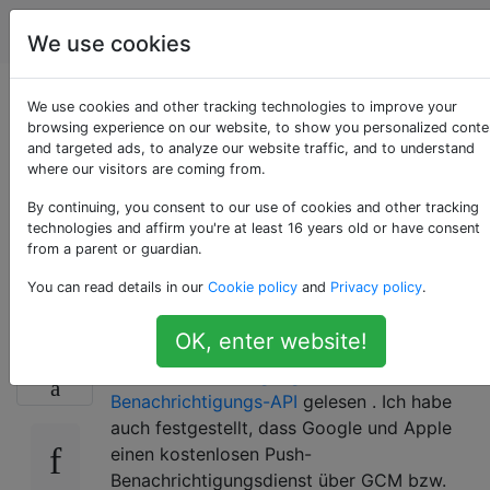
Programmierung
Tags
Account
We use cookies
Wie sende ich eine
We use cookies and other tracking technologies to improve your
browsing experience on our website, to show you personalized conte
and targeted ads, to analyze our website traffic, and to understand
Push-
where our visitors are coming from.
Benachrichtigung an
By continuing, you consent to our use of cookies and other tracking
technologies and affirm you're at least 16 years old or have consent
from a parent or guardian.
den Webbrowser?
You can read details in our
Cookie policy
and
Privacy policy
.
OK, enter website!
Ich habe in den letzten Stunden über die
184
Push-Benachrichtigungs-API
und die
Web-
Benachrichtigungs-API
gelesen . Ich habe
auch festgestellt, dass Google und Apple
einen kostenlosen Push-
Benachrichtigungsdienst über GCM bzw.