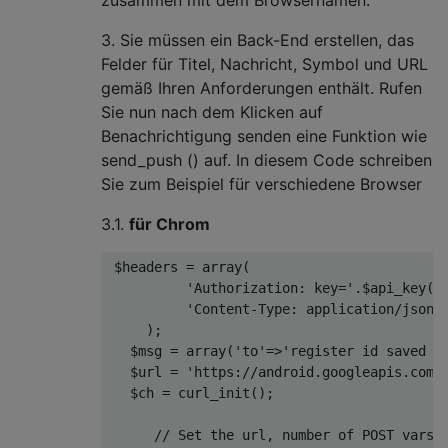
3. Sie müssen ein Back-End erstellen, das
Felder für Titel, Nachricht, Symbol und URL
gemäß Ihren Anforderungen enthält. Rufen
Sie nun nach dem Klicken auf
Benachrichtigung senden eine Funktion wie
send_push () auf. In diesem Code schreiben
Sie zum Beispiel für verschiedene Browser
3.1.
für Chrom
 $headers 
=
 array
(
'Authorization: key='
.
$api_key
(
y
'Content-Type: application/json'
);
   $msg 
=
 array
(
'to'
=>
'register id saved t
   $url 
=
'https://android.googleapis.com/
   $ch 
=
 curl_init
();
// Set the url, number of POST vars,