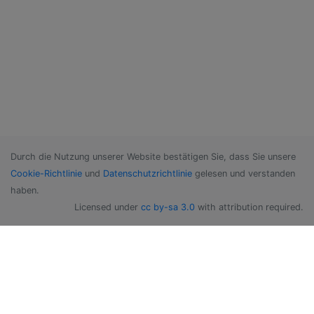
Durch die Nutzung unserer Website bestätigen Sie, dass Sie unsere
Cookie-Richtlinie
und
Datenschutzrichtlinie
gelesen und verstanden
haben.
Licensed under
cc by-sa 3.0
with attribution required.