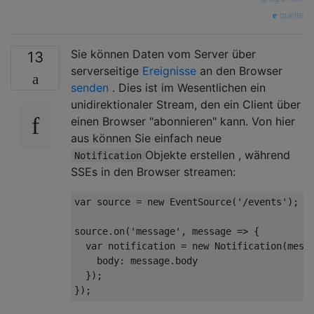
quelle
Sie können Daten vom Server über
13
serverseitige
Ereignisse
an den Browser
senden
. Dies ist im Wesentlichen ein
unidirektionaler Stream, den ein Client über
einen Browser "abonnieren" kann. Von hier
aus können Sie einfach neue
Objekte erstellen , während
Notification
SSEs in den Browser streamen:
var
 source 
=
new
EventSource
(
'/events'
);
source
.
on
(
'message'
,
 message 
=>
{
var
 notification 
=
new
Notification
(
mess
    body
:
 message
.
body

});
});