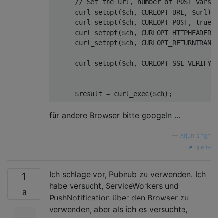
// Set the url, number of POST vars,
      curl_setopt
(
$ch
,
 CURLOPT_URL
,
 $url
);
      curl_setopt
(
$ch
,
 CURLOPT_POST
,
true
)
      curl_setopt
(
$ch
,
 CURLOPT_HTTPHEADER
,
      curl_setopt
(
$ch
,
 CURLOPT_RETURNTRANS
      curl_setopt
(
$ch
,
 CURLOPT_SSL_VERIFYP
      $result 
=
 curl_exec
(
$ch
);
für andere Browser bitte googeln ...
—
Arjun singh
quelle
Ich schlage vor, Pubnub zu verwenden. Ich
1
habe versucht, ServiceWorkers und
PushNotification über den Browser zu
verwenden, aber als ich es versuchte,