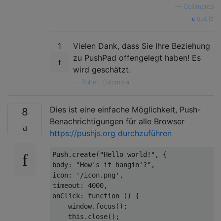
—
Collimarco
quelle
1
Vielen Dank, dass Sie Ihre Beziehung
zu PushPad offengelegt haben! Es
wird geschätzt.
—
Robert Columbia
Dies ist eine einfache Möglichkeit, Push-
8
Benachrichtigungen für alle Browser
https://pushjs.org durchzuführen
Push
.
create
(
"Hello world!"
,
{
body
:
"How's it hangin'?"
,
icon
:
'/icon.png'
,
timeout
:
4000
,
onClick
:
function
()
{
    window
.
focus
();
this
.
close
();