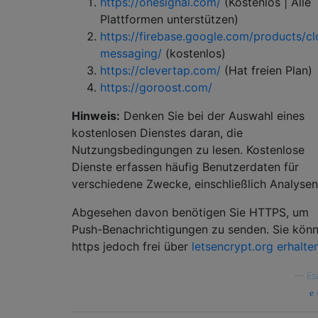
https://onesignal.com/
(Kostenlos | Alle
Plattformen unterstützen)
https://firebase.google.com/products/c
messaging/
(kostenlos)
https://clevertap.com/
(Hat freien Plan)
https://goroost.com/
Hinweis:
Denken Sie bei der Auswahl eines
kostenlosen Dienstes daran, die
Nutzungsbedingungen zu lesen. Kostenlose
Dienste erfassen häufig Benutzerdaten für
verschiedene Zwecke, einschließlich Analysen
Abgesehen davon benötigen Sie HTTPS, um
Push-Benachrichtigungen zu senden. Sie kön
https jedoch frei über
letsencrypt.org erhalte
—
Es