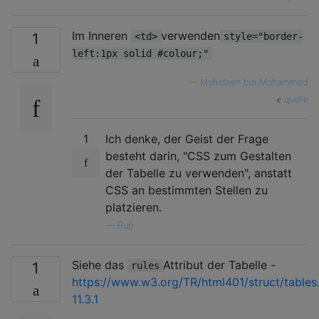
Im Inneren
verwenden
1
<td>
style="border-
left:1px solid #colour;"
—
Mohideen bin Mohammed
quelle
1
Ich denke, der Geist der Frage
besteht darin, "CSS zum Gestalten
der Tabelle zu verwenden", anstatt
CSS an bestimmten Stellen zu
platzieren.
—
Rup
Siehe das
Attribut der Tabelle -
1
rules
https://www.w3.org/TR/html401/struct/tables
11.3.1