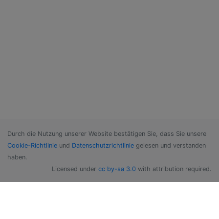
Durch die Nutzung unserer Website bestätigen Sie, dass Sie unsere
Cookie-Richtlinie
und
Datenschutzrichtlinie
gelesen und verstanden
haben.
Licensed under
cc by-sa 3.0
with attribution required.