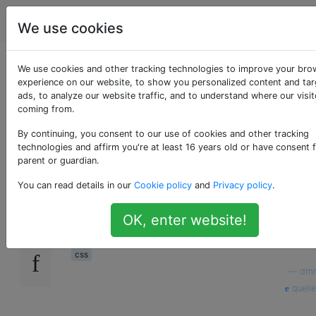
Programmierung
Tags
Account
We use cookies
CSS: Nur Ränder
We use cookies and other tracking technologies to improve your bro
experience on our website, to show you personalized content and ta
ads, to analyze our website traffic, and to understand where our visit
zwischen
coming from.
Tabellenspalten
By continuing, you consent to our use of cookies and other tracking
technologies and affirm you're at least 16 years old or have consent 
parent or guardian.
You can read details in our
Cookie policy
and
Privacy policy
.
Gibt es eine Möglichkeit, mithilfe von CSS
73
Ränder in einer Tabelle nur zwischen Spalten
OK, enter website!
anzuzeigen (nicht an den Außenkanten)?
css
—
dmr
quelle