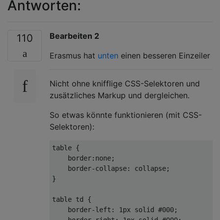
Antworten:
Bearbeiten 2
110
Erasmus hat
unten
einen besseren Einzeiler
Nicht ohne knifflige CSS-Selektoren und
zusätzliches Markup und dergleichen.
So etwas könnte funktionieren (mit CSS-
Selektoren):
table
 {

border
:none;

border-collapse
: collapse;

}

table
td
 {

border-left
: 
1px
 solid 
#000
;

border-right
: 
1px
 solid 
#000
;
