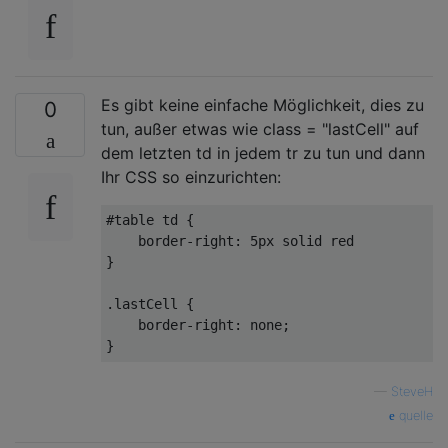
Es gibt keine einfache Möglichkeit, dies zu
0
tun, außer etwas wie class = "lastCell" auf
dem letzten td in jedem tr zu tun und dann
Ihr CSS so einzurichten:
#table
td
 {

border-right
: 
5px
 solid red

}

.lastCell
 {

border-right
: none;

—
SteveH
quelle