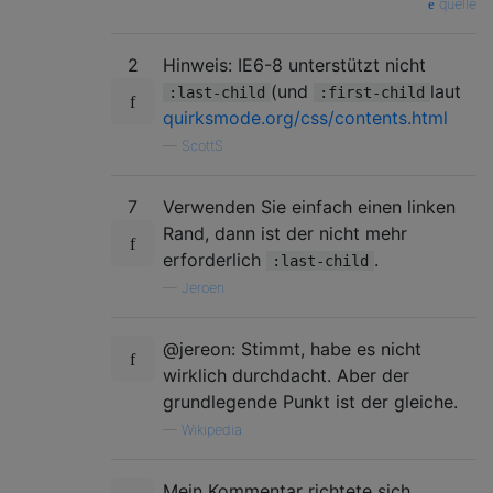
quelle
2
Hinweis: IE6-8 unterstützt nicht
(und
laut
:last-child
:first-child
quirksmode.org/css/contents.html
—
ScottS
7
Verwenden Sie einfach einen linken
Rand, dann ist der nicht mehr
erforderlich
.
:last-child
—
Jeroen
@jereon: Stimmt, habe es nicht
wirklich durchdacht. Aber der
grundlegende Punkt ist der gleiche.
—
Wikipedia
Mein Kommentar richtete sich