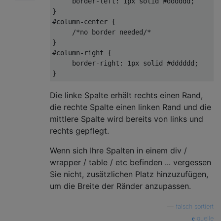
border-left
: 
1px
 solid 
#dddddd
;

#column-center
 {

/*no border needed/*

}

#column-right {

     border-right: 1px solid #dddddd;

Die linke Spalte erhält rechts einen Rand,
die rechte Spalte einen linken Rand und die
mittlere Spalte wird bereits von links und
rechts gepflegt.
Wenn sich Ihre Spalten in einem div /
wrapper / table / etc befinden ... vergessen
Sie nicht, zusätzlichen Platz hinzuzufügen,
um die Breite der Ränder anzupassen.
—
falsch sortiert
quelle