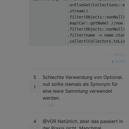
.
orElseGet
(
Collections
::
em
.
stream
()
.
filter
(
Objects
::
nonNull
)
.
map
(
Car
::
getName
)
//now i
.
filter
(
Objects
::
nonNull
)
.
filter
(
name 
->
 name
.
start
.
collect
(
Collectors
.
toList
—
Johnny
quelle
5
Schlechte Verwendung von Optional.
null sollte niemals als Synonym für
eine leere Sammlung verwendet
werden.
—
VGR
4
@VGR Natürlich, aber das passiert in
der Praxis nicht. Manchmal