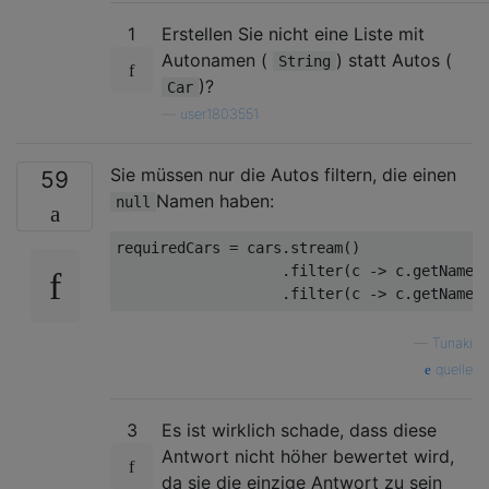
1
Erstellen Sie nicht eine Liste mit
Autonamen (
) statt Autos (
String
)?
Car
—
user1803551
Sie müssen nur die Autos filtern, die einen
59
Namen haben:
null
requiredCars 
=
 cars
.
stream
()
.
filter
(
c 
->
 c
.
getName
(
.
filter
(
c 
->
 c
.
getName
(
—
Tunaki
quelle
3
Es ist wirklich schade, dass diese
Antwort nicht höher bewertet wird,
da sie die einzige Antwort zu sein