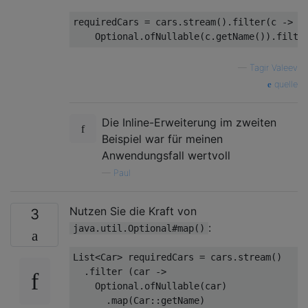
requiredCars 
=
 cars
.
stream
().
filter
(
c 
->
Optional
.
ofNullable
(
c
.
getName
()).
filte
—
Tagir Valeev
quelle
Die Inline-Erweiterung im zweiten
Beispiel war für meinen
Anwendungsfall wertvoll
—
Paul
Nutzen Sie die Kraft von
3
:
java.util.Optional#map()
List
<
Car
>
 requiredCars 
=
 cars
.
stream
()
.
filter 
(
car 
->
Optional
.
ofNullable
(
car
)
.
map
(
Car
::
getName
)