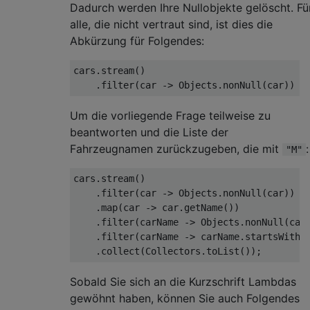
Dadurch werden Ihre Nullobjekte gelöscht. Fü
alle, die nicht vertraut sind, ist dies die
Abkürzung für Folgendes:
cars
.
stream
()
.
filter
(
car 
->
Objects
.
nonNull
(
car
))
Um die vorliegende Frage teilweise zu
beantworten und die Liste der
Fahrzeugnamen zurückzugeben, die mit
:
"M"
cars
.
stream
()
.
filter
(
car 
->
Objects
.
nonNull
(
car
))
.
map
(
car 
->
 car
.
getName
())
.
filter
(
carName 
->
Objects
.
nonNull
(
car
.
filter
(
carName 
->
 carName
.
startsWith
(
.
collect
(
Collectors
.
toList
());
Sobald Sie sich an die Kurzschrift Lambdas
gewöhnt haben, können Sie auch Folgendes