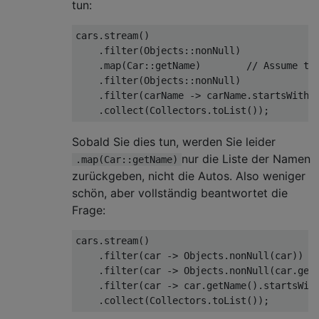
tun:
cars
.
stream
()
.
filter
(
Objects
::
nonNull
)
.
map
(
Car
::
getName
)
// Assume th
.
filter
(
Objects
::
nonNull
)
.
filter
(
carName 
->
 carName
.
startsWith
(
.
collect
(
Collectors
.
toList
());
Sobald Sie dies tun, werden Sie leider
nur die Liste der Namen
.map(Car::getName)
zurückgeben, nicht die Autos. Also weniger
schön, aber vollständig beantwortet die
Frage:
cars
.
stream
()
.
filter
(
car 
->
Objects
.
nonNull
(
car
))
.
filter
(
car 
->
Objects
.
nonNull
(
car
.
get
.
filter
(
car 
->
 car
.
getName
().
startsWit
.
collect
(
Collectors
.
toList
());