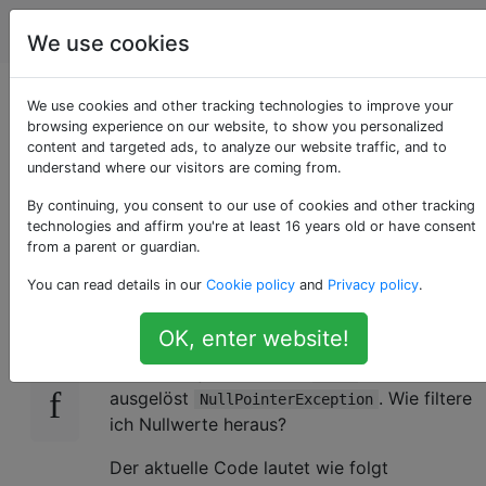
Programmierung
Tags
Account
We use cookies
Filtern Sie Werte nur,
We use cookies and other tracking technologies to improve your
browsing experience on our website, to show you personalized
content and targeted ads, to analyze our website traffic, and to
wenn nicht null, mit
understand where our visitors are coming from.
Lambda in Java8
By continuing, you consent to our use of cookies and other tracking
technologies and affirm you're at least 16 years old or have consent
from a parent or guardian.
You can read details in our
Cookie policy
and
Privacy policy
.
Ich habe eine Liste von Objekten sagen
.
160
car
Ich möchte diese Liste basierend auf einigen
OK, enter website!
Parametern mit Java 8 filtern. Wenn der
Parameter jedoch lautet
, wird er
null
ausgelöst
. Wie filtere
NullPointerException
ich Nullwerte heraus?
Der aktuelle Code lautet wie folgt