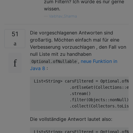
zum Filtern? Ich würde es nur gerne
wissen.
—
Vaibhav_Sharma
Die vorgeschlagenen Antworten sind
51
großartig. Möchten einfach mal für eine
Verbesserung vorzuschlagen , den Fall von
null Liste mit zu handhaben
,
neue Funktion in
Optional.ofNullable
Java 8
:
List
<
String
>
 carsFiltered 
=
Optional
.
ofNu
.
orElseGet
(
Collections
::
em
.
stream
()
.
filter
(
Objects
::
nonNull
)
.
collect
(
Collectors
.
toList
Die vollständige Antwort lautet also:
List
<
String
>
 carsFiltered 
=
Optional
.
ofNu