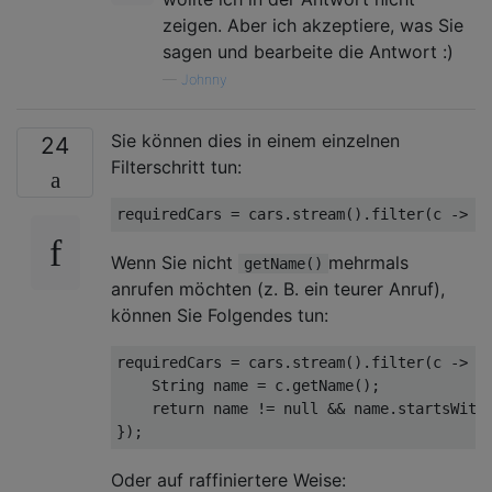
zeigen. Aber ich akzeptiere, was Sie
sagen und bearbeite die Antwort :)
—
Johnny
Sie können dies in einem einzelnen
24
Filterschritt tun:
requiredCars 
=
 cars
.
stream
().
filter
(
c 
->
 c
Wenn Sie nicht
mehrmals
getName()
anrufen möchten (z. B. ein teurer Anruf),
können Sie Folgendes tun:
requiredCars 
=
 cars
.
stream
().
filter
(
c 
->
{
String
 name 
=
 c
.
getName
();
return
 name 
!=
null
&&
 name
.
startsWith
});
Oder auf raffiniertere Weise: