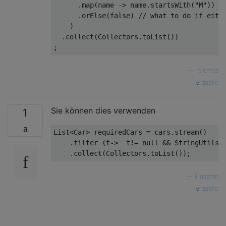
.
map
(
name 
->
 name
.
startsWith
(
"M"
))
.
orElse
(
false
)
// what to do if eith
)
.
collect
(
Collectors
.
toList
())
;
—
rslemos
quelle
Sie können dies verwenden
1
List
<
Car
>
 requiredCars 
=
 cars
.
stream
()
.
filter 
(
t
->
  t
!=
null
&&
StringUtils
.
.
collect
(
Collectors
.
toList
());
—
Flussfan
quelle