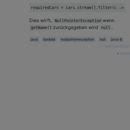
requiredCars 
=
 cars
.
stream
().
filter
(
c 
->
 c
Dies wirft,
wenn
NullPointerException
zurückgegeben wird
.
getName()
null
java
lambda
nullpointerexception
null
java-8
—
vaibhavvc1092
quelle