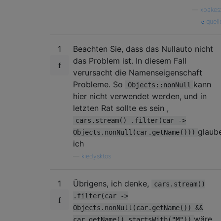
—
xbakes
quell
1
Beachten Sie, dass das Nullauto nicht
das Problem ist. In diesem Fall
verursacht die Namenseigenschaft
Probleme. So
kann
Objects::nonNull
hier nicht verwendet werden, und in
letzten Rat sollte es sein ,
cars.stream() .filter(car ->
glaub
Objects.nonNull(car.getName()))
ich
—
kiedysktos
1
Übrigens, ich denke,
cars.stream()
.filter(car ->
Objects.nonNull(car.getName()) &&
wäre
car.getName().startsWith("M"))