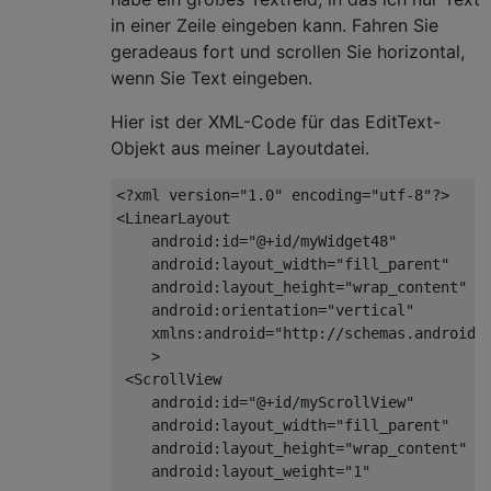
in einer Zeile eingeben kann. Fahren Sie
geradeaus fort und scrollen Sie horizontal,
wenn Sie Text eingeben.
Hier ist der XML-Code für das EditText-
Objekt aus meiner Layoutdatei.
<?xml version="1.0" encoding="utf-8"?>
<
LinearLayout
android:id
=
"@+id/myWidget48"
android:layout_width
=
"fill_parent"
android:layout_height
=
"wrap_content"
android:orientation
=
"vertical"
xmlns:android
=
"http://schemas.android.
    >
<
ScrollView
android:id
=
"@+id/myScrollView"
android:layout_width
=
"fill_parent"
android:layout_height
=
"wrap_content"
android:layout_weight
=
"1"