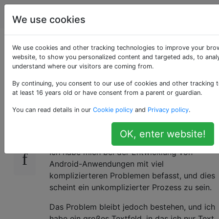
Programmierung
Tags
Account
We use cookies
Android Word-Wrap
We use cookies and other tracking technologies to improve your bro
website, to show you personalized content and targeted ads, to analy
understand where our visitors are coming from.
EditText-Text
By continuing, you consent to our use of cookies and other tracking 
at least 16 years old or have consent from a parent or guardian.
Ich habe versucht, mein EditText-Feld zum
75
You can read details in our
Cookie policy
and
Privacy policy
.
Zeilenumbruch zu bringen, kann es aber
anscheinend nicht.
OK, enter website!
Ich habe mich bei der Entwicklung von
Android-Anwendungen mit viel
komplizierteren Problemen befasst, und dies
scheint ein unkomplizierter Prozess zu sein.
Das Problem bleibt jedoch bestehen, und ich
habe ein großes Textfeld, in das ich nur Text