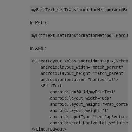
In Kotlin:
In XML:
<
LinearLayout
xmlns:android
=
"http://schema
android:layout_width
=
"match_parent"
android:layout_height
=
"match_parent"
android:orientation
=
"horizontal"
>
<
EditText
android:id
=
"@+id/myEditText"
android:layout_width
=
"0dp"
android:layout_height
=
"wrap_conten
android:layout_weight
=
"1"
android:inputType
=
"textCapSentence
android:scrollHorizontally
=
"false"
</
LinearLayout
>