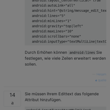
android:layout_centerVertical
=
"true"
android:autoLink
=
"all"
android:hint
=
"@string/message_edit_text
android:lines
=
"5"
android:minLines
=
"1"
android:gravity
=
"top|left"
android:maxLines
=
"10"
android:scrollbars
=
"none"
android:inputType
=
"textMultiLine|textCa
Durch Erhöhen können
Sie
android:lines
festlegen, wie viele Zeilen erweitert werden
sollen.
—
Hesam
quelle
Sie müssen Ihrem Edittext das folgende
14
Attribut hinzufügen.