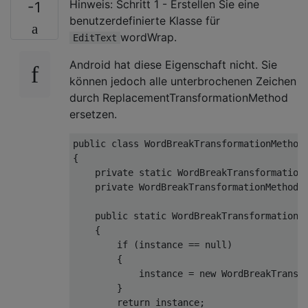
Hinweis: Schritt 1 - Erstellen Sie eine
-1
benutzerdefinierte Klasse für
wordWrap.
EditText
Android hat diese Eigenschaft nicht. Sie
können jedoch alle unterbrochenen Zeichen
durch ReplacementTransformationMethod
ersetzen.
public
class
WordBreakTransformationMethod
{

private
static
 WordBreakTransformationM
private
WordBreakTransformationMethod
(
public
static
 WordBreakTransformationM
{

if
 (instance == 
null
)

        {

            instance = 
new
 WordBreakTransfo
        }

return
 instance;
