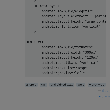
    >
<
LinearLayout
android:id
=
"@+id/widget37"
android:layout_width
=
"fill_parent"
android:layout_height
=
"wrap_conten
android:orientation
=
"vertical"
    >
<
EditText
android:id
=
"@+id/txtNotes"
android:layout_width
=
"300px"
android:layout_height
=
"120px"
android:scrollbars
=
"vertical"
android:textSize
=
"18sp"
android:gravity
=
"left"
android:layout_marginTop
=
"10dip"
android:inputType
=
"textCapSentence
android
xml
android-edittext
word
word-wrap
        >
—
Bryan
</
EditText
>
quelle
</
LinearLayout
>
</
ScrollView
>
</
LinearLayout
>