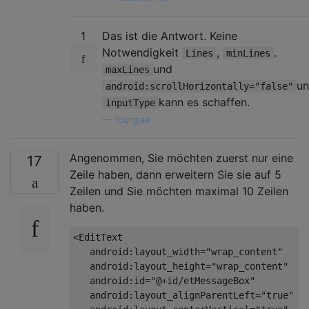
1
Das ist die Antwort. Keine
Notwendigkeit
,
.
Lines
minLines
und
maxLines
u
android:scrollHorizontally="false"
kann es schaffen.
inputType
—
Youngjae
Angenommen, Sie möchten zuerst nur eine
17
Zeile haben, dann erweitern Sie sie auf 5
Zeilen und Sie möchten maximal 10 Zeilen
haben.
<
EditText
android:layout_width
=
"wrap_content"
android:layout_height
=
"wrap_content"
android:id
=
"@+id/etMessageBox"
android:layout_alignParentLeft
=
"true"