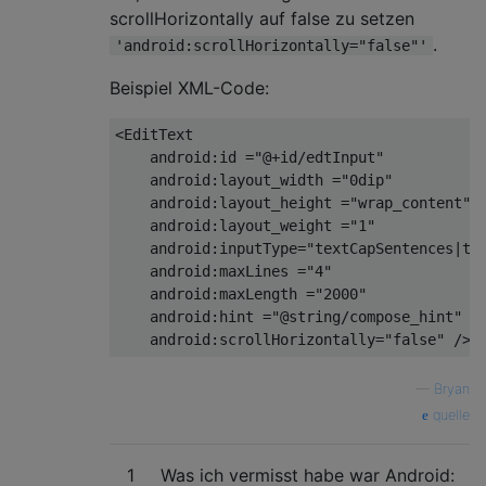
scrollHorizontally auf false zu setzen
.
'android:scrollHorizontally="false"'
Beispiel XML-Code:
<
EditText
android:id
 =
"@+id/edtInput"
android:layout_width
 =
"0dip"
android:layout_height
 =
"wrap_content"
android:layout_weight
 =
"1"
android:inputType
=
"textCapSentences|te
android:maxLines
 =
"4"
android:maxLength
 =
"2000"
android:hint
 =
"@string/compose_hint"
android:scrollHorizontally
=
"false"
 />
—
Bryan
quelle
1
Was ich vermisst habe war Android: