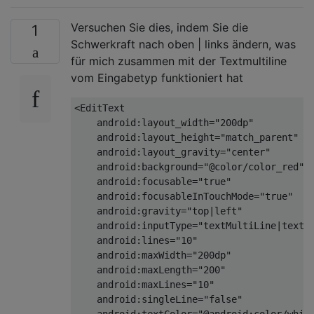
Versuchen Sie dies, indem Sie die
1
Schwerkraft nach oben | links ändern, was
für mich zusammen mit der Textmultiline
vom Eingabetyp funktioniert hat
<
EditText
android:layout_width
=
"200dp"
android:layout_height
=
"match_parent"
android:layout_gravity
=
"center"
android:background
=
"@color/color_red"
android:focusable
=
"true"
android:focusableInTouchMode
=
"true"
android:gravity
=
"top|left"
android:inputType
=
"textMultiLine|textC
android:lines
=
"10"
android:maxWidth
=
"200dp"
android:maxLength
=
"200"
android:maxLines
=
"10"
android:singleLine
=
"false"
android:textColor
=
"@android:color/whit