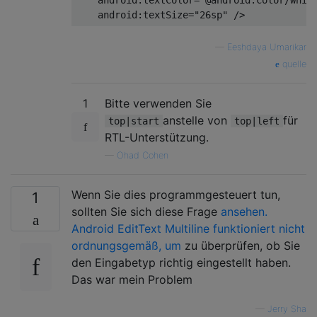
android:textSize
=
"26sp"
 />
—
Eeshdaya Umarikar
quelle
1
Bitte verwenden Sie
anstelle von
für
top|start
top|left
RTL-Unterstützung.
—
Ohad Cohen
Wenn Sie dies programmgesteuert tun,
1
sollten Sie sich diese Frage
ansehen.
Android EditText Multiline funktioniert nicht
ordnungsgemäß, um
zu überprüfen, ob Sie
den Eingabetyp richtig eingestellt haben.
Das war mein Problem
—
Jerry Sha