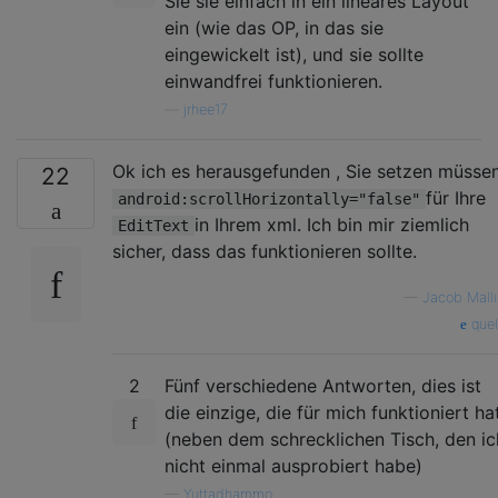
Sie sie einfach in ein lineares Layout
ein (wie das OP, in das sie
eingewickelt ist), und sie sollte
einwandfrei funktionieren.
—
jrhee17
Ok ich es herausgefunden , Sie setzen müsse
22
für Ihre
android:scrollHorizontally="false"
in Ihrem xml. Ich bin mir ziemlich
EditText
sicher, dass das funktionieren sollte.
—
Jacob Malli
quel
2
Fünf verschiedene Antworten, dies ist
die einzige, die für mich funktioniert ha
(neben dem schrecklichen Tisch, den ic
nicht einmal ausprobiert habe)
—
Yuttadhammo