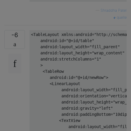
—
Shraddha Patel
quelle
-6
<
TableLayout
xmlns:android
=
"http://schemas
android:id
=
"@+id/table"
android:layout_width
=
"fill_parent"
android:layout_height
=
"wrap_content"
android:stretchColumns
=
"1"
    >
<
TableRow
android:id
=
"@+id/newRow"
>
<
LinearLayout
android:layout_width
=
"fill_pa
android:orientation
=
"vertical
android:layout_height
=
"wrap_c
android:gravity
=
"left"
android:paddingBottom
=
"10dip"
<
TextView
android:layout_width
=
"fill