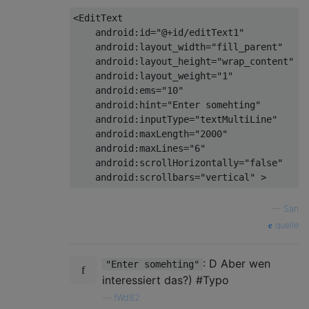
<
EditText
android:id
=
"@+id/editText1"
android:layout_width
=
"fill_parent"
android:layout_height
=
"wrap_content"
android:layout_weight
=
"1"
android:ems
=
"10"
android:hint
=
"Enter somehting"
android:inputType
=
"textMultiLine"
android:maxLength
=
"2000"
android:maxLines
=
"6"
android:scrollHorizontally
=
"false"
android:scrollbars
=
"vertical"
 >
—
San
quelle
: D Aber wen
"Enter somehting"
interessiert das?) #Typo
—
fWd82