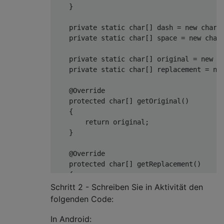
    }

private
static
char
[] dash = 
new
char
[
private
static
char
[] space = 
new
char
private
static
char
[] original = 
new
c
private
static
char
[] replacement = 
ne
@Override
protected
char
[] getOriginal()

    {

return
 original;

    }

@Override
protected
char
[] getReplacement()

    {

return
 replacement;

Schritt 2 - Schreiben Sie in Aktivität den
    }

folgenden Code:
In Android: