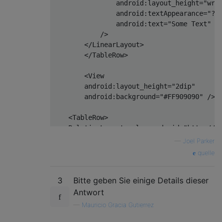
android:layout_height
=
"wra
android:textAppearance
=
"?a
android:text
=
"Some Text"
            />
</
LinearLayout
>
</
TableRow
>
<
View
android:layout_height
=
"2dip"
android:background
=
"#FF909090"
 />
<
TableRow
>
<
RelativeLayout
xmlns:android
=
"http://s
android:layout_width
=
"fill_parent"
—
Joel Parker
android:layout_height
=
"fill_parent"
quelle
android:paddingTop
=
"10dip"
>
3
Bitte geben Sie einige Details dieser
<
TextView
android:layout_width
=
"fill_parent"
Antwort
android:layout_height
=
"wrap_conten
—
Mauricio Gracia Gutierrez
android:text
=
"Some Text"
android:paddingBottom
=
"5dip"