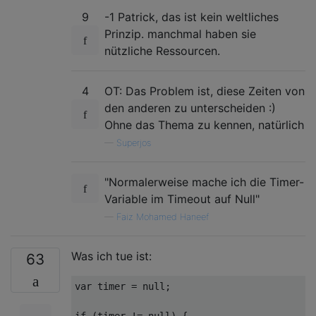
9
-1 Patrick, das ist kein weltliches
Prinzip. manchmal haben sie
nützliche Ressourcen.
4
OT: Das Problem ist, diese Zeiten von
den anderen zu unterscheiden :)
Ohne das Thema zu kennen, natürlich
—
Superjos
"Normalerweise mache ich die Timer-
Variable im Timeout auf Null"
—
Faiz Mohamed Haneef
Was ich tue ist:
63
var
 timer = 
null
;

if
 (timer != 
null
) {
