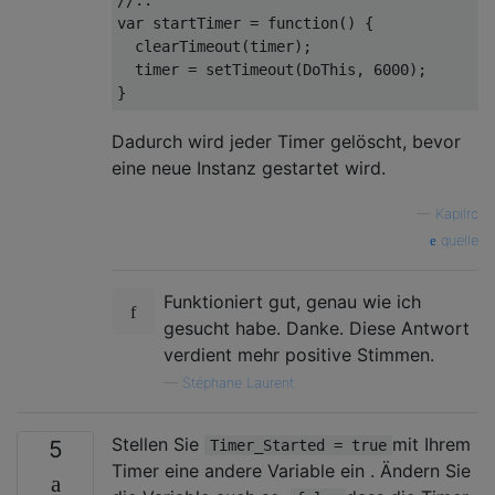
var
 startTimer = 
function
(
) 
{

clearTimeout
(timer);

  timer = 
setTimeout
(DoThis, 
6000
);

Dadurch wird jeder Timer gelöscht, bevor
eine neue Instanz gestartet wird.
—
Kapilrc
quelle
Funktioniert gut, genau wie ich
gesucht habe. Danke. Diese Antwort
verdient mehr positive Stimmen.
—
Stéphane Laurent
Stellen Sie
mit Ihrem
5
Timer_Started = true
Timer eine andere Variable ein . Ändern Sie