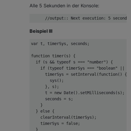
Alle 5 Sekunden in der Konsole:
//output:: Next execution: 5 seconds
Beispiel III
var
 t, timerSys, seconds;

function
timer
(
s
) 
{

if
 (s && 
typeof
 s === 
"number"
) {

if
 (
typeof
 timerSys === 
"boolean"
 || 
t
      timerSys = 
setInterval
(
function
(
) 
{

        sys();

      }, s);

      t = 
new
Date
().setMilliseconds(s);

      seconds = s;

    }

  } 
else
 {

clearInterval
(timerSys);

    timerSys = 
false
;

  }
