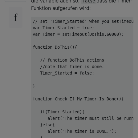
die Variable auch so,
dass die Timer-
false
Funktion aufgerufen wird:
// set 'Timer_Started' when you setTimeout
var
 Timer_Started = 
true
var
 Timer = 
setTimeout
(DoThis,
60000
);

function
DoThis
(
)
{

// function DoThis actions 
//note that timer is done.
   Timer_Started = 
false
;

}

function
Check_If_My_Timer_Is_Done
(
)
{

if
(Timer_Started){

      alert(
"The timer must still be runni
   }
else
{

      alert(
"The timer is DONE."
);

   }
