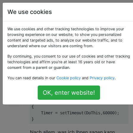
Programmierung
Tags
Account
We use cookies
Kann ich sehen, ob
We use cookies and other tracking technologies to improve your
browsing experience on our website, to show you personalized
content and targeted ads, to analyze our website traffic, and to
noch ein Timer läuft?
understand where our visitors are coming from.
By continuing, you consent to our use of cookies and other tracking
technologies and affirm you're at least 16 years old or have
Einfache Frage hier, auf die ich scheinbar
75
consent from a parent or guardian.
keine Antwort finde: Gibt
es eine
setTimeout
You can read details in our
Cookie policy
and
Privacy policy
.
Möglichkeit zu sehen, ob a nach dem
Festlegen noch festgelegt ist?
OK, enter website!
if
 (!Timer)

{

    Timer = 
setTimeout
(DoThis,
60000
);

Nach allem, was ich Ihnen sagen kann