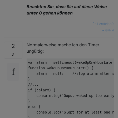
Beachten Sie, dass Sie auf diese Weise
unter 0 gehen können
—
Phil Andelhofs
quelle
Normalerweise mache ich den Timer
2
ungültig:
var
 alarm = 
setTimeout
(wakeUpOneHourLater,
function
wakeUpOneHourLater
(
) 
{

    alarm = 
null
;    
//stop alarm after sl
//...
if
 (!alarm) {

console
.log(
'Oops, waked up too early.
else
 {

console
.log(
'Slept for at least one ho