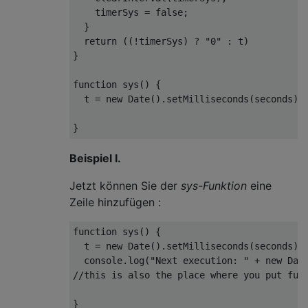
    timerSys = 
false
;

  }

return
 ((!timerSys) ? 
"0"
 : t)

}

function
sys
(
) 
{

  t = 
new
Date
().setMilliseconds(seconds);

Beispiel I.
Jetzt können Sie der
sys-Funktion
eine
Zeile hinzufügen :
function
sys
(
) 
{

  t = 
new
Date
().setMilliseconds(seconds);

console
.log(
"Next execution: "
 + 
new
Dat
//this is also the place where you put fun