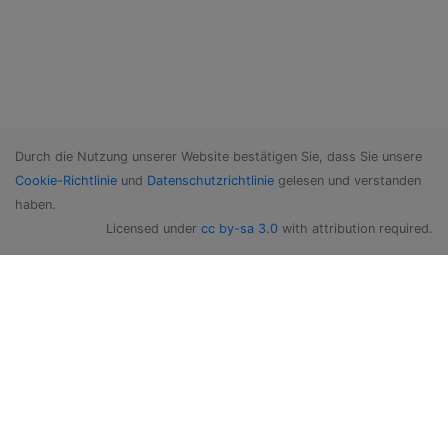
Durch die Nutzung unserer Website bestätigen Sie, dass Sie unsere
Cookie-Richtlinie
und
Datenschutzrichtlinie
gelesen und verstanden
haben.
Licensed under
cc by-sa 3.0
with attribution required.