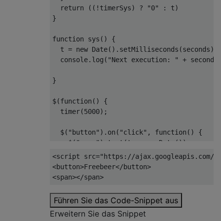
return
 ((!timerSys) ? 
"0"
 : t)

}

function
sys
(
) 
{

  t = 
new
Date
().setMilliseconds(seconds);

console
.log(
"Next execution: "
 + seconds
}

$(
function
(
) 
{

  timer(
5000
);

  $(
"button"
).on(
"click"
, 
function
(
) 
{

    $(
"span"
).text(t - 
new
Date
());

  })

<
script
src
=
"https://ajax.googleapis.com/a
});
<
button
>
Freebeer
</
button
>
<
span
>
</
span
>
Führen Sie das Code-Snippet aus
Erweitern Sie das Snippet