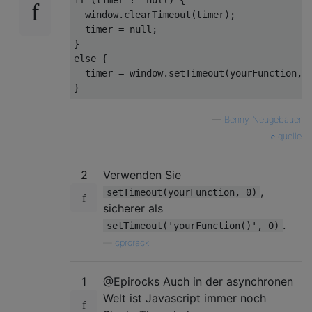
window
.clearTimeout(timer); 

  timer = 
null
;

else
 {

  timer = 
window
.setTimeout(yourFunction, 
—
Benny Neugebauer
quelle
2
Verwenden Sie
,
setTimeout(yourFunction, 0)
sicherer als
.
setTimeout('yourFunction()', 0)
—
cprcrack
1
@Epirocks Auch in der asynchronen
Welt ist Javascript immer noch