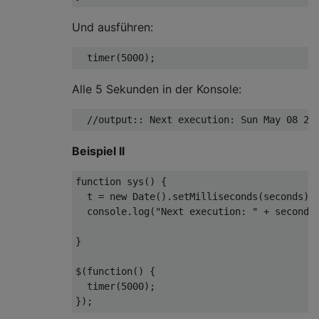
Und ausführen:
  timer(
5000
Alle 5 Sekunden in der Konsole:
//output:: Next execution: Sun May 08 20
Beispiel II
function
sys
(
) 
{

  t = 
new
Date
().setMilliseconds(seconds);

console
.log(
"Next execution: "
 + seconds
}

$(
function
(
) 
{

  timer(
5000
);
