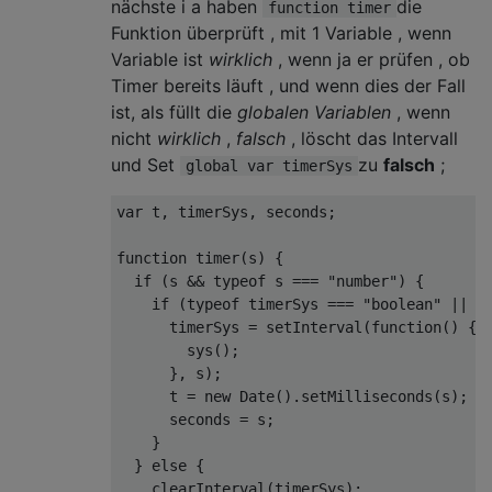
nächste i a haben
die
function timer
Funktion überprüft , mit 1 Variable , wenn
Variable ist
wirklich
, wenn ja er prüfen , ob
Timer bereits läuft , und wenn dies der Fall
ist, als füllt die
globalen Variablen
, wenn
nicht
wirklich
,
falsch
, löscht das Intervall
und Set
zu
falsch
;
global var timerSys
var
 t, timerSys, seconds;

function
timer
(
s
) 
{

if
 (s && 
typeof
 s === 
"number"
) {

if
 (
typeof
 timerSys === 
"boolean"
 || 
t
      timerSys = 
setInterval
(
function
(
) 
{

        sys();

      }, s);

      t = 
new
Date
().setMilliseconds(s);

      seconds = s;

    }

  } 
else
 {

clearInterval
(timerSys);
