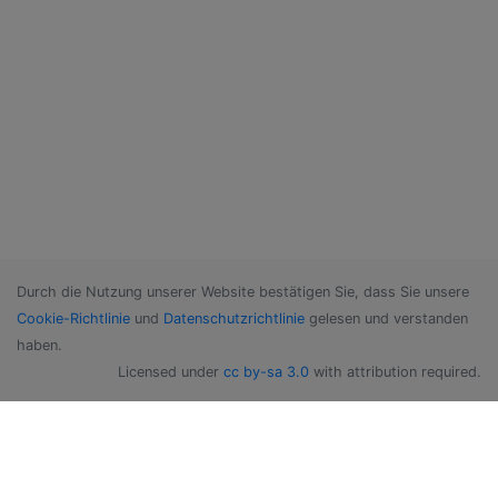
Durch die Nutzung unserer Website bestätigen Sie, dass Sie unsere
Cookie-Richtlinie
und
Datenschutzrichtlinie
gelesen und verstanden
haben.
Licensed under
cc by-sa 3.0
with attribution required.