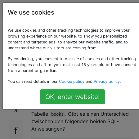
Programmierung
Tags
Account
We use cookies
SQL - Ist die
We use cookies and other tracking technologies to improve your
browsing experience on our website, to show you personalized
content and targeted ads, to analyze our website traffic, and to
Reihenfolge der
understand where our visitors are coming from.
WHERE-Bedingungen
By continuing, you consent to our use of cookies and other tracking
technologies and affirm you're at least 16 years old or have consent
from a parent or guardian.
wichtig?
You can read details in our
Cookie policy
and
Privacy policy
.
OK, enter website!
Angenommen, dies
ist ein
74
category_id
Indexschlüssel (kein Primärschlüssel) der
Tabelle
. Gibt es einen Unterschied
books
zwischen den folgenden beiden SQL-
Anweisungen?