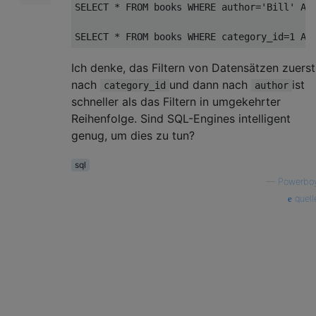
SELECT
 * 
FROM
 books 
WHERE
 author=
'Bill'
AN
SELECT
 * 
FROM
 books 
WHERE
 category_id=
1
AN
Ich denke, das Filtern von Datensätzen zuerst
nach
und dann nach
ist
category_id
author
schneller als das Filtern in umgekehrter
Reihenfolge. Sind SQL-Engines intelligent
genug, um dies zu tun?
sql
—
Powerbo
quell