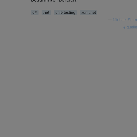
c#
.net
unit-testing
xunit.net
—
Michael Stum
quelle