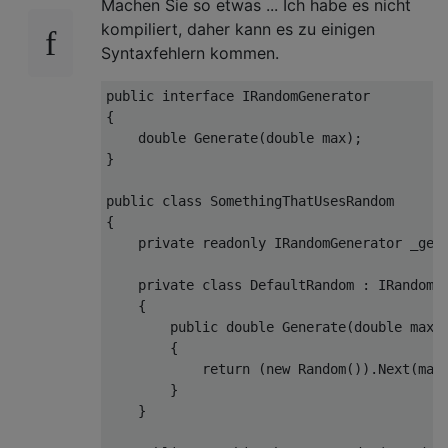
Machen Sie so etwas ... Ich habe es nicht
kompiliert, daher kann es zu einigen
Syntaxfehlern kommen.
public
interface
IRandomGenerator
{

double
Generate
(
double
 max
)
;

}

public
class
SomethingThatUsesRandom
{

private
readonly
 IRandomGenerator _gene
private
class
DefaultRandom
 : 
IRandomG
    {

public
double
Generate
(
double
 max
)
        {

return
 (
new
 Random()).Next(max)
        }

    }
