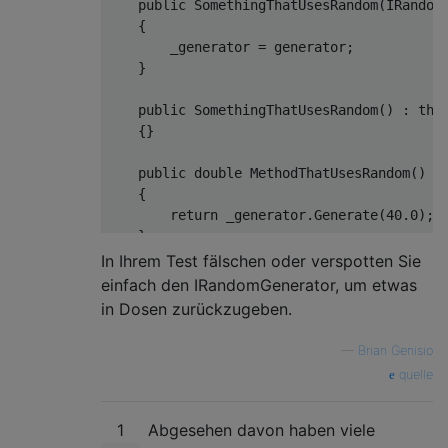
public
SomethingThatUsesRandom
(
IRandom
    {

        _generator = generator;

    }

public
SomethingThatUsesRandom
(
) : 
thi
    {}

public
double
MethodThatUsesRandom
(
)
    {

return
 _generator.Generate(
40.0
);

    }

In Ihrem Test fälschen oder verspotten Sie
einfach den IRandomGenerator, um etwas
in Dosen zurückzugeben.
—
Brian Genisio
quelle
1
Abgesehen davon haben viele