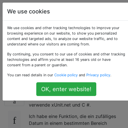
Programmierung
Tags
Account
We use cookies
Unit Testing mit
We use cookies and other tracking technologies to improve your
browsing experience on our website, to show you personalized
content and targeted ads, to analyze our website traffic, and to
Funktionen, die
understand where our visitors are coming from.
zufällige Ergebnisse
By continuing, you consent to our use of cookies and other tracking
technologies and affirm you're at least 16 years old or have
consent from a parent or guardian.
liefern
You can read details in our
Cookie policy
and
Privacy policy
.
OK, enter website!
Ich denke nicht, dass dies spezifisch für eine
70
Sprache oder ein Framework ist, aber ich
verwende xUnit.net und C #.
Ich habe eine Funktion, die ein zufälliges
Datum in einem bestimmten Bereich