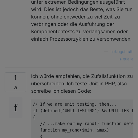
unter extremen Bedingungen ausgeführt
wird. Dies ist jedoch das Beste, was Sie tun
können, ohne entweder zu viel Zeit zu
verbringen oder die Ausführung der
Komponententests zu verlangsamen oder
einfach Prozessorzyklen zu verschwenden.
—
thekingoftruth
quelle
Ich würde empfehlen, die Zufallsfunktion zu
1
überschreiben. Ich teste Unit in PHP, also
schreibe ich diesen Code:
// If we are unit testing, then...
if
 (defined(
'UNIT_TESTING'
) && UNIT_TESTING
{

// ...make our my_rand() function deter
function 
my_rand
(
$min, $max
)
   {
