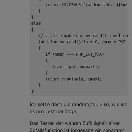
return
 $GLOBALS[
'random_table'
][$min]
   }

else
{

// ...else make our my_rand() function 
function 
my_rand
(
$min = 
0
, $max = PHP_I
   {

if
 ($max === PHP_INT_MAX)

      {

         $max = getrandmax();

      }

return
 rand($min, $max);

   }

Ich setze dann die random_table so, wie ich
es pro Test benötige.
Das Testen der wahren Zufälligkeit einer
Zufallsfunktion ist insgesamt ein separater