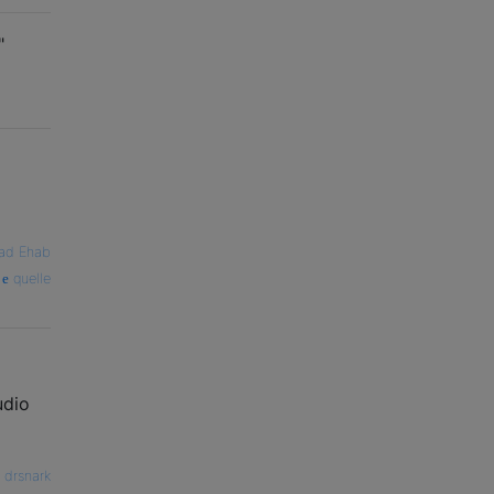
"
ad Ehab
quelle
udio
—
drsnark