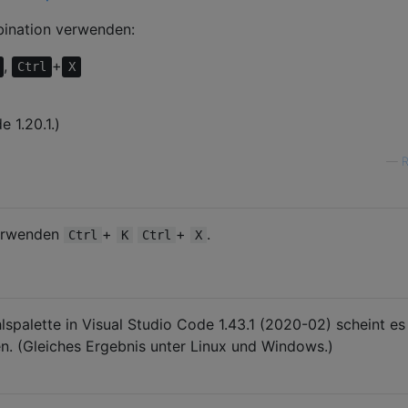
bination verwenden:
,
+
Ctrl
X
 1.20.1.)
—
R
verwenden
+
+
.
Ctrl
K
Ctrl
X
spalette in Visual Studio Code 1.43.1 (2020-02) scheint es
. (Gleiches Ergebnis unter Linux und Windows.)