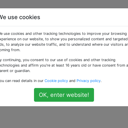
We use cookies
chgestellte Leerzeichen
e use cookies and other tracking technologies to improve your browsing
 mit einer Verknüpfung
xperience on our website, to show you personalized content and targeted
ds, to analyze our website traffic, and to understand where our visitors a
oming from.
y continuing, you consent to our use of cookies and other tracking
stellte Leerzeichen in Visual Studio Code zu entfernen
echnologies and affirm you're at least 16 years old or have consent from 
rknüpfung)?
arent or guardian.
ou can read details in our
Cookie policy
and
Privacy policy
.
nd in den Editoreinstellungen danach gesucht, kann aber ni
OK, enter website!
—
s