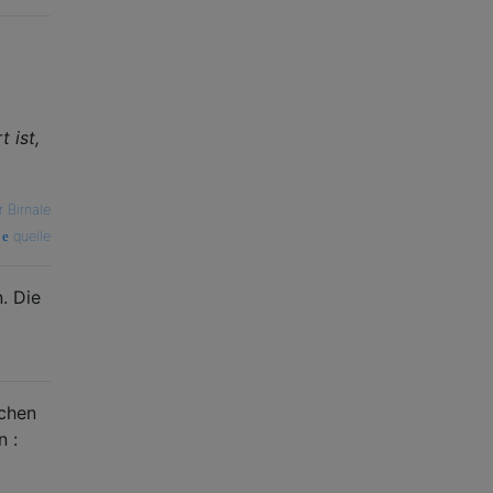
t ist,
 Birnale
quelle
. Die
ichen
n :