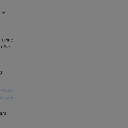
→
n eine
n Sie
ng
n Pasero
quelle
eam.