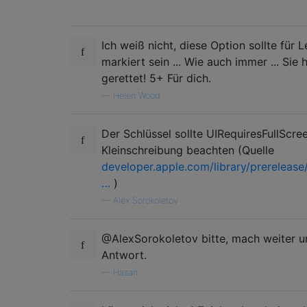
Ich weiß nicht, diese Option sollte für 
markiert sein ... Wie auch immer ... Si
gerettet! 5+ Für dich.
—
Helen Wood
Der Schlüssel sollte UIRequiresFullScre
Kleinschreibung beachten (Quelle
developer.apple.com/library/prerelease
…
)
—
Alex Sorokoletov
@AlexSorokoletov bitte, mach weiter un
Antwort.
—
Hasan