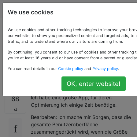
Programmierung
Tags
Account
We use cookies
Ist es möglich, Ihre
We use cookies and other tracking technologies to improve your bro
our website, to show you personalized content and targeted ads, to 
traffic, and to understand where our visitors are coming from.
iPad-App unter iOS 9
By continuing, you consent to our use of cookies and other tracking 
vom Multitasking
you're at least 16 years old or have consent from a parent or guardia
You can read details in our
Cookie policy
and
Privacy policy
.
auszuschließen?
OK, enter website!
Ich habe eine große App, für deren
68
Optimierung ich einige Zeit benötige.
Bearbeiten: Ich mache mir Sorgen, dass die
gesamte Benutzeroberfläche
zusammengedrückt wird, wenn die Größe