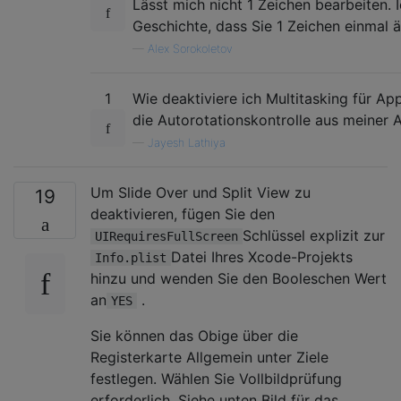
Lässt mich nicht 1 Zeichen bearbeiten. 
Geschichte, dass Sie 1 Zeichen einmal 
—
Alex Sorokoletov
1
Wie deaktiviere ich Multitasking für Ap
die Autorotationskontrolle aus meiner A
—
Jayesh Lathiya
Um Slide Over und Split View zu
19
deaktivieren, fügen Sie den
Schlüssel explizit zur
UIRequiresFullScreen
Datei Ihres Xcode-Projekts
Info.plist
hinzu und wenden Sie den Booleschen Wert
an
.
YES
Sie können das Obige über die
Registerkarte Allgemein unter Ziele
festlegen. Wählen Sie Vollbildprüfung
erforderlich. Siehe unten Bild für das