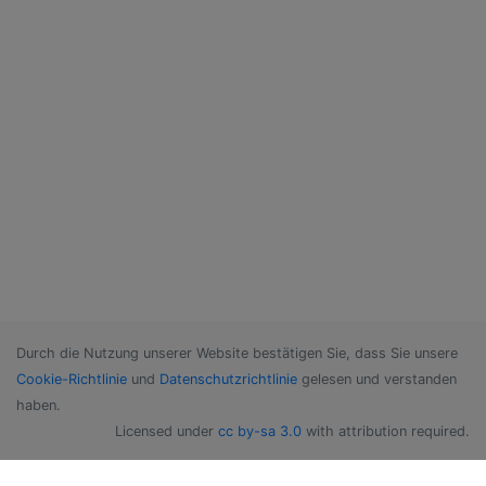
Durch die Nutzung unserer Website bestätigen Sie, dass Sie unsere
Cookie-Richtlinie
und
Datenschutzrichtlinie
gelesen und verstanden
haben.
Licensed under
cc by-sa 3.0
with attribution required.