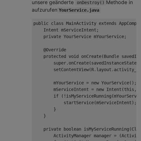
unsere geänderte
Methode in
onDestroy()
aufzurufen
YourService.java
public
class
MainActivity
extends
AppCompa
    Intent mServiceIntent;

private
 YourService mYourService;

@Override
protected
void
onCreate
(
Bundle savedIn
super
.onCreate(savedInstanceState);
        setContentView(R.layout.activity_ma
        mYourService = 
new
 YourService();

        mServiceIntent = 
new
 Intent(
this
, 
if
 (!isMyServiceRunning(mYourServic
            startService(mServiceIntent);

        }

    }

private
boolean
isMyServiceRunning
(
Cla
        ActivityManager manager = (Activity