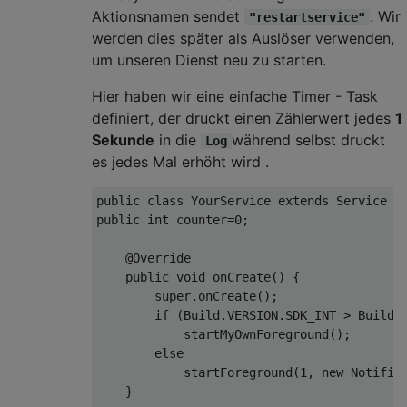
Aktionsnamen sendet
. Wir
"restartservice"
werden dies später als Auslöser verwenden,
um unseren Dienst neu zu starten.
Hier haben wir eine einfache Timer - Task
definiert, der druckt einen Zählerwert jedes
1
Sekunde
in die
während selbst druckt
Log
es jedes Mal erhöht wird .
public
class
YourService
extends
Service
public
 int counter=
0
;

@Override
public
void
onCreate
(
)
 {

super
.onCreate();

if
 (Build.VERSION.SDK_INT > Build.V
            startMyOwnForeground();

else
            startForeground(
1
, 
new
 Notifica
    }
