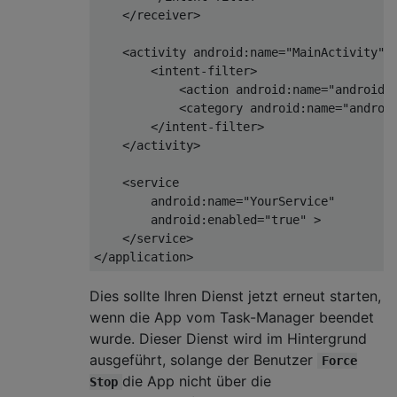
</
receiver
>
<
activity
android:name
=
"MainActivity"
>
<
intent-filter
>
<
action
android:name
=
"android.
<
category
android:name
=
"androi
</
intent-filter
>
</
activity
>
<
service
android:name
=
"YourService"
android:enabled
=
"true"
 >
</
service
>
</
application
>
Dies sollte Ihren Dienst jetzt erneut starten,
wenn die App vom Task-Manager beendet
wurde. Dieser Dienst wird im Hintergrund
ausgeführt, solange der Benutzer
Force
die App nicht über die
Stop