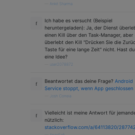
—
Ankit Sharma
Ich habe es versucht (Beispiel
heruntergeladen): Ja, der Dienst überle
einen Kill über den Task-Manager, aber 
überlebt den Kill "Drücken Sie die Zurü
Taste für eine lange Zeit" nicht. Hast du
eine Idee?
—
user2078872
Beantwortet das deine Frage?
Android
Service stoppt, wenn App geschlossen 
—
Josh Correia
Vielleicht ist meine Antwort für jemand
nützlich:
stackoverflow.com/a/64113820/28774
—
AnasSafi