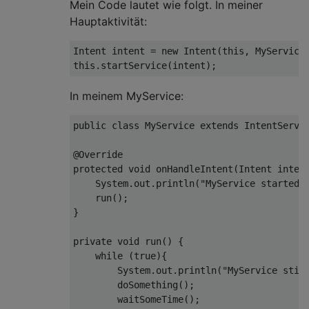
Mein Code lautet wie folgt. In meiner
Hauptaktivität:
Intent intent = new Intent(
this
, MyService
this
In meinem MyService:
public 
class
MyService
extends
IntentServi
@Override
protected
 void onHandleIntent(
Intent
 intent
System
.out.println(
"MyService started"
)
    run();

}

private
 void run() {

while
 (
true
){

System
.out.println(
"MyService stil
        doSomething();

        waitSomeTime();
