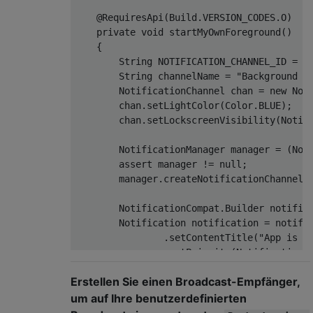
@RequiresApi
(Build.VERSION_CODES.O)

private
void
startMyOwnForeground
(
)
    {

String
 NOTIFICATION_CHANNEL_ID = 
"
String
 channelName = 
"Background S
        NotificationChannel chan = 
new
 Not
        chan.setLightColor(Color.BLUE);

        chan.setLockscreenVisibility(Notifi
        NotificationManager manager = (Noti
        assert manager != 
null
;

        manager.createNotificationChannel(c
        NotificationCompat.Builder notific
        Notification notification = notifi
                .setContentTitle(
"App is r
                .setPriority(NotificationMa
                .setCategory(Notification.C
Erstellen Sie einen Broadcast-Empfänger,
                .build();

        startForeground(
2
, notification);

um auf Ihre benutzerdefinierten
    }
