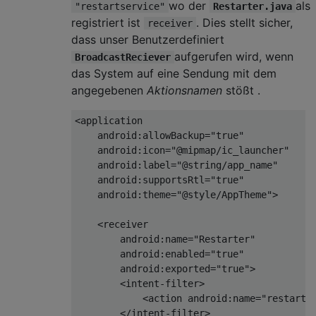
wo der
als
"restartservice"
Restarter.java
registriert ist
. Dies stellt sicher,
receiver
dass unser Benutzerdefiniert
aufgerufen wird, wenn
BroadcastReciever
das System auf eine Sendung mit dem
angegebenen
Aktionsnamen
stößt .
<
application
android:allowBackup
=
"true"
android:icon
=
"@mipmap/ic_launcher"
android:label
=
"@string/app_name"
android:supportsRtl
=
"true"
android:theme
=
"@style/AppTheme"
>
<
receiver
android:name
=
"Restarter"
android:enabled
=
"true"
android:exported
=
"true"
>
<
intent-filter
>
<
action
android:name
=
"restarts
</
intent-filter
>