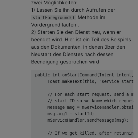
zwei Möglichkeiten:
1) Lassen Sie ihn durch Aufrufen der
Methode im
startForeground()
Vordergrund laufen .
2) Starten Sie den Dienst neu, wenn er
beendet wird. Hier ist ein Teil des Beispiels
aus den Dokumenten, in denen über den
Neustart des Dienstes nach dessen
Beendigung gesprochen wird
public
int
onStartCommand
(
Intent intent, 
      Toast.makeText(
this
, 
"service starti
// For each start request, send a me
// start ID so we know which request
      Message msg = mServiceHandler.obtainM
      msg.arg1 = startId;

      mServiceHandler.sendMessage(msg);

// If we get killed, after returning