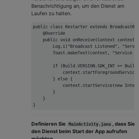
Benachrichtigung an, um den Dienst am
Laufen zu halten.
private
 Timer timer;

private
 TimerTask timerTask;

public 
class
Restarter
extends
BroadcastRe
public
void
startTimer
(
)
 {

@Override
        timer = 
new
 Timer();

    public void onReceive(
Context
 context,
        timerTask = 
new
TimerTask
(
)
 {

Log
.i(
"Broadcast Listened"
, 
"Servi
public
void
run
(
)
 {

Toast
.makeText(context, 
"Service r
                Log.i(
"Count"
, 
"========= 
            }

if
 (
Build
.
VERSION
.
SDK_INT
 >= 
Build
        };

            context.startForegroundService
        timer.schedule(timerTask, 
1000
, 
10
        } 
else
 {

    }

            context.startService(
new
Inten
        }

public
void
stoptimertask
(
)
 {

    }

if
 (timer != 
null
) {

            timer.cancel();

            timer = 
null
;

        }

Definieren Sie
, dass Sie
MainActivity.java
    }

den Dienst beim Start der App aufrufen
möchten.