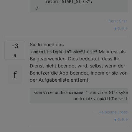
return
 START_STICKY;

—
Rishit Shah
quelle
Sie können das
-3
Manifest als
android:stopWithTask="false"
Balg verwenden. Dies bedeutet, dass Ihr
Dienst nicht beendet wird, selbst wenn der
Benutzer die App beendet, indem er sie von
der Aufgabenliste entfernt.
<
service
android:name
=
".service.StickySer
android:stopWithTask
=
"fa
—
Melbourne Lopes
quelle