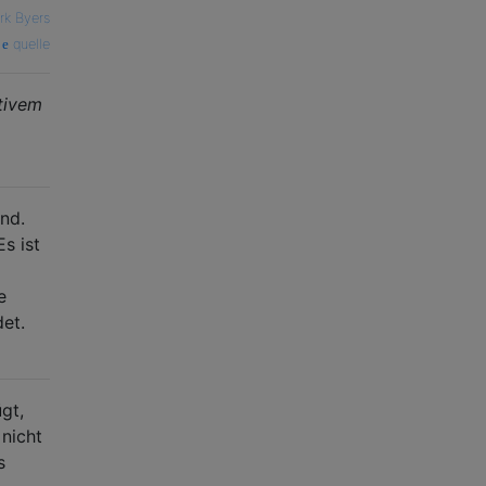
rk Byers
quelle
tivem
nd.
s ist
e
et.
gt,
 nicht
s