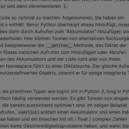
und dann inkrementieren
.
tor
i
g, Code so optimal zu machen. Angenommen, Sie haben ein
s enthält. Bevor Python überhaupt etwas hinzufügt, mus
nt
 dies dann durch Aufrufen zum "Akkumulator" hinzufügen un
ederholen. Hier können Tonnen von alternativen Suchvorg
ad beispielsweise die
Methode, das Diktat der
__getitem__
der Klasse zwischen Aufrufen zum Hinzufügen oder Abrufen
den des Akkumulators und der Liste (und aller von Ihnen
len Namespace führt zu einer Diktatsuche. Der gleiche Auf
nutzerdefinierten Objekts, obwohl er für einige integrierte
die primitiven Typen wie bigint (int in Python 3, long in P
in Python häufig verwendet werden. Es gibt Tonnen von einge
die bereits ausreichend optimiert sind. Im obigen Beispiel
ufrufen,
anstatt einen Akkumulator und einen Ind
sum(list)
e halten und ein bisschen mit int / float / complex Zahlen
inen keine Geschwindigkeitsprobleme haben, und wenn Sie