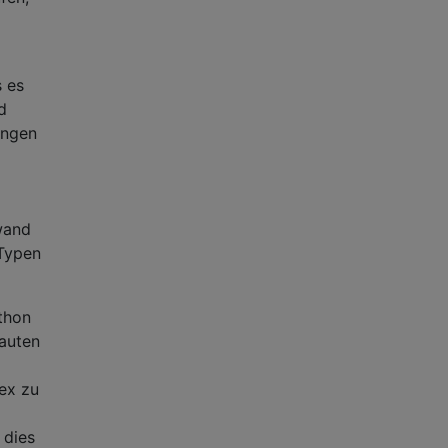
s es
d
ängen
wand
 Typen
ython
bauten
ex zu
 dies