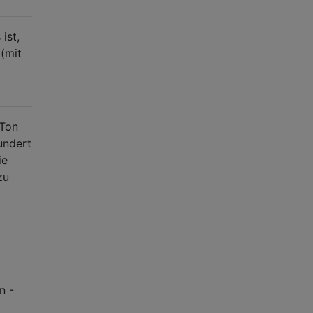
ist,
(mit
 Ton
undert
ie
zu
n -