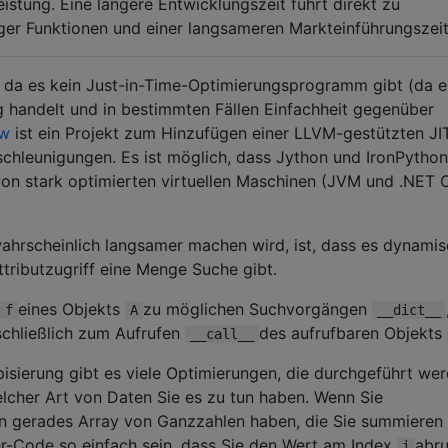
leistung. Eine längere Entwicklungszeit führt direkt zu
ger Funktionen und einer langsameren Markteinführungszeit
 da es kein Just-in-Time-Optimierungsprogramm gibt (da e
 handelt und in bestimmten Fällen Einfachheit gegenüber
ow
ist ein Projekt zum Hinzufügen einer LLVM-gestützten JI
chleunigungen. Es ist möglich, dass Jython und IronPython 
von stark optimierten virtuellen Maschinen (JVM und .NET 
ahrscheinlich langsamer machen wird, ist, dass es dynami
Attributzugriff eine Menge Suche gibt.
eines Objekts
zu möglichen Suchvorgängen
f
A
__dict__
schließlich zum Aufrufen
des aufrufbaren Objekts
__call__
isierung gibt es viele Optimierungen, die durchgeführt we
lcher Art von Daten Sie es zu tun haben. Wenn Sie
ein gerades Array von Ganzzahlen haben, die Sie summieren
-Code so einfach sein, dass Sie den Wert am Index
abru
i