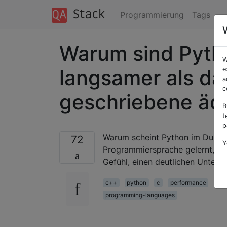
Programmierung
Tags
Warum sind Pyth
W
langsamer als da
e
a
c
geschriebene äq
B
t
p
Warum scheint Python im Durchs
72
Y
Programmiersprache gelernt, ab
Gefühl, einen deutlichen Unters
c++
python
c
performance
programming-languages