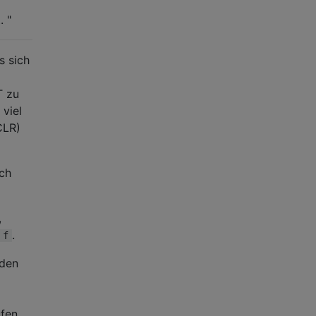
. "
s sich
T zu
viel
CLR)
sch
,
.
f
rden
fen,