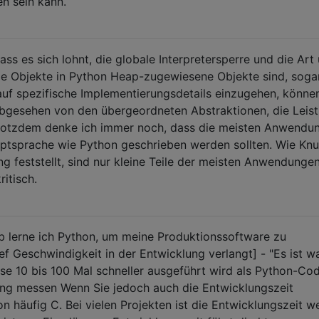
n sein kann.
ss es sich lohnt, die globale Interpretersperre und die Art
le Objekte in Python Heap-zugewiesene Objekte sind, soga
auf spezifische Implementierungsdetails einzugehen, könne
abgesehen von den übergeordneten Abstraktionen, die Leis
 Trotzdem denke ich immer noch, dass die meisten Anwendu
riptsprache wie Python geschrieben werden sollten. Wie Knu
ng feststellt, sind nur kleine Teile der meisten Anwendunge
ritisch.
lb lerne ich Python, um meine Produktionssoftware zu
f Geschwindigkeit in der Entwicklung verlangt] - "Es ist wa
e 10 bis 100 Mal schneller ausgeführt wird als Python-Cod
ung messen Wenn Sie jedoch auch die Entwicklungszeit
n häufig C. Bei vielen Projekten ist die Entwicklungszeit w