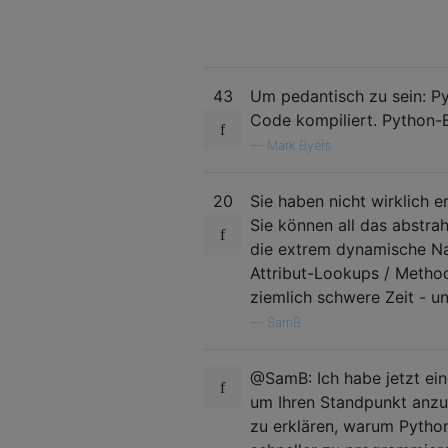
43
Um pedantisch zu sein: Py
Code kompiliert. Python-
—
Mark Byers
20
Sie haben nicht wirklich 
Sie können all das abstrah
die extrem dynamische Na
Attribut-Lookups / Metho
ziemlich schwere Zeit - 
—
SamB
@SamB: Ich habe jetzt ein
um Ihren Standpunkt anzus
zu erklären, warum Pytho