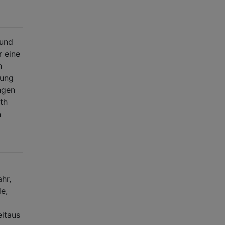
 und
r eine
n
tung
ngen
th
n
hr,
e,
eitaus