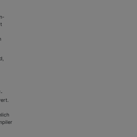
n-
t
n
d,
-
ert.
lich
mpiler