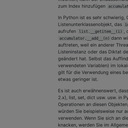
zum Index hinzufügen
accumula
In Python ist es sehr schwieri
Listenunterklassenobjekt, das
i
aufrufen
,
list.__getitem__(i)
dann wi
accumulator.__add__(n)
auftreten, weil ein anderer Thre
Listeninstanz oder das Diktat 
geändert hat. Selbst das Auffin
verwendeten Variablen) im loka
gilt für die Verwendung eines be
etwas geringer ist.
Es ist auch erwähnenswert, dass 
2.x), list, set, dict usw. usw. 
Operationen an diesen Objekten, 
würden Sie beispielsweise nur a
verwenden. Wenn Sie sich an dies
knacken, werden Sie im Allgeme