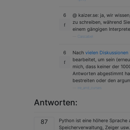
6
@ kaizer.se: ja, wir wisse
zu schreiben, während Si
einem gängigen Interprete
—
Cascabel
6
Nach
vielen Diskussionen
bearbeitet, um sein (erne
mich, dass keiner der 100
Antworten abgestimmt habe
bestreiten oder den argum
—
ire_and_curses
Antworten:
Python ist eine höhere Sprache 
87
Speicherverwaltung, Zeiger usw.