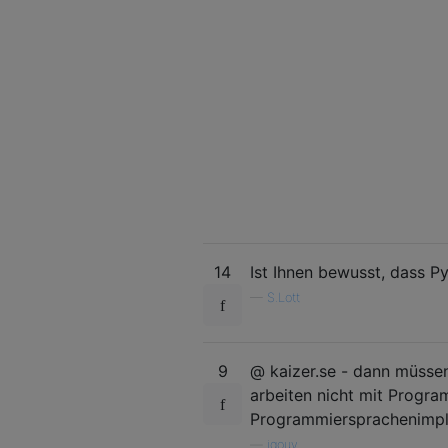
14
Ist Ihnen bewusst, dass Py
—
S.Lott
9
@ kaizer.se - dann müssen
arbeiten nicht mit Progra
Programmiersprachenimpl
—
igouy