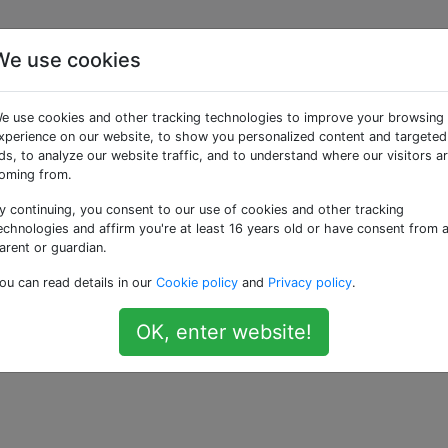
We use cookies
on-Programme oft
e use cookies and other tracking technologies to improve your browsing
s in C oder C ++
xperience on our website, to show you personalized content and targeted
ds, to analyze our website traffic, and to understand where our visitors a
oming from.
uivalente Programm?
y continuing, you consent to our use of cookies and other tracking
echnologies and affirm you're at least 16 years old or have consent from 
arent or guardian.
chnitt langsamer als C / C ++? Ich habe Python als meine 
ou can read details in our
Cookie policy
and
Privacy policy
.
er ich habe gerade erst mit C angefangen und habe bereits
chied zu erkennen.
OK, enter website!
—
Riema