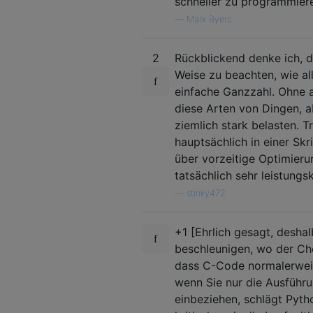
schneller zu programmiere
—
Mark Byers
2
Rückblickend denke ich, da
Weise zu beachten, wie al
einfache Ganzzahl. Ohne 
diese Arten von Dingen, 
ziemlich stark belasten.
hauptsächlich in einer Sk
über vorzeitige Optimieru
tatsächlich sehr leistungsk
—
stinky472
+1 [Ehrlich gesagt, desha
beschleunigen, wo der Che
dass C-Code normalerweis
wenn Sie nur die Ausführ
einbeziehen, schlägt Pytho