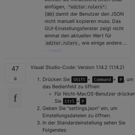
einfügen,
"editor.rulers":
damit der Benutzer den JSON
[80]
nicht manuell kopieren muss. Das
GUI-Einstellungsfenster zeigt nicht
einmal den aktuellen Wert für
, wie einige andere ...
editor.rulers
—
hsandt
Visual Studio-Code: Version 1.14.2 (1.14.2)
47
Drücken Sie
+
+
, um
Shift
Command
P
das Bedienfeld zu öffnen
Für Nicht-MacOS-Benutzer drücke
Sie
+
Ctrl
P
Geben Sie "settings.json" ein, um
Einstellungsdateien zu öffnen.
In der Standardeinstellung sehen Sie
Folgendes: