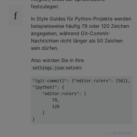
festzulegen.
In Style Guides für Python-Projekte werden
beispielsweise häufig 79 oder 120 Zeichen
angegeben, während Git-Commit-
Nachrichten nicht länger als 50 Zeichen
sein dürfen.
Also würden Sie in Ihre
setzen:
settings.json
"[git-commit]"
:
{
"editor.rulers"
:
[
50
]},
"[python]"
:
{
"editor.rulers"
:
[
79
,
120
]
}
—
Jeff Widman