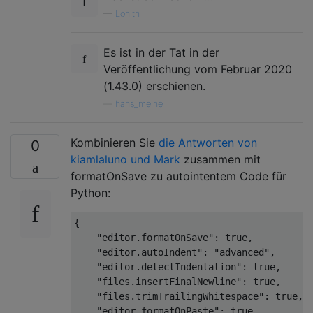
—
Lohith
Es ist in der Tat in der
Veröffentlichung vom Februar 2020
(1.43.0) erschienen.
—
hans_meine
Kombinieren Sie
die Antworten von
0
kiamlaluno
und Mark
zusammen mit
formatOnSave zu autointentem Code für
Python:
{
"editor.formatOnSave"
:
true
,
"editor.autoIndent"
:
"advanced"
,
"editor.detectIndentation"
:
true
,
"files.insertFinalNewline"
:
true
,
"files.trimTrailingWhitespace"
:
true
,
"editor.formatOnPaste"
:
true
,