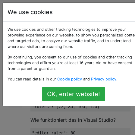
Programmierung
Tags
Account
We use cookies
Vertikale Lineale in
We use cookies and other tracking technologies to improve your
browsing experience on our website, to show you personalized conte
and targeted ads, to analyze our website traffic, and to understand
Visual Studio Code
where our visitors are coming from.
By continuing, you consent to our use of cookies and other tracking
technologies and affirm you're at least 16 years old or have consent
Wie können vertikale Lineale (beachten Sie
781
from a parent or guardian.
den Plural) in Visual Studio Code konfiguriert
You can read details in our
Cookie policy
and
Privacy policy
.
werden?
OK, enter website!
In Sublime Text 2 kann ich tun
"rulers"
:
[
72
,
80
,
100
,
120
]
Wie funktioniert das in Visual Studio?
"editor.ruler"
:
80