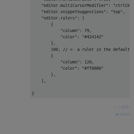
"editor.multiCursorModifier"
:
"ctrlCmd
"editor.snippetSuggestions"
:
"top"
,
"editor.rulers"
:
[
{
"column"
:
79
,
"color"
:
"#424142"
},
100
,
// <- a ruler in the default 
{
"column"
:
120
,
"color"
:
"#ff0000"
},
],
}
—
Lohith
quelle