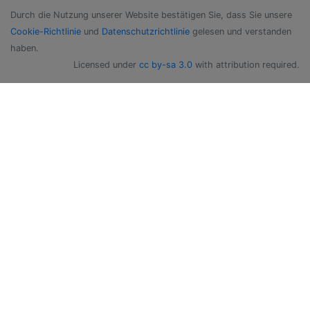
Durch die Nutzung unserer Website bestätigen Sie, dass Sie unsere
Cookie-Richtlinie
und
Datenschutzrichtlinie
gelesen und verstanden
haben.
Licensed under
cc by-sa 3.0
with attribution required.