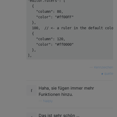
"editor.rulers"
:
[
{
"column"
:
80
,
"color"
:
"#ff00FF"
},
100
,
// <- a ruler in the default color
{
"column"
:
120
,
"color"
:
"#ff0000"
},
],
—
Kennzeichen
quelle
Haha, sie fügen immer mehr
Funktionen hinzu.
—
Nalply
Das ist sehr schön ...