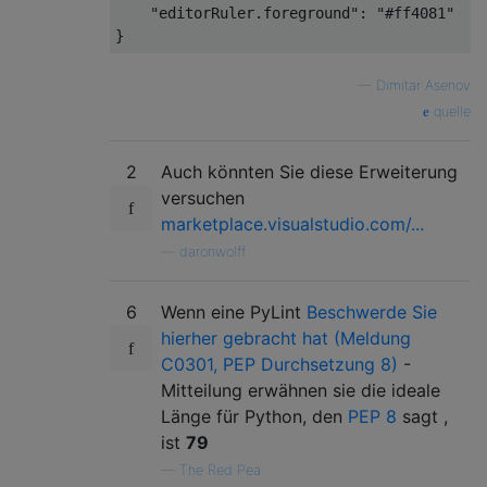
"editorRuler.foreground"
:
"#ff4081"
}
—
Dimitar Asenov
quelle
2
Auch könnten Sie diese Erweiterung
versuchen
marketplace.visualstudio.com/...
—
daronwolff
6
Wenn eine PyLint
Beschwerde Sie
hierher gebracht hat (Meldung
C0301, PEP Durchsetzung 8)
-
Mitteilung erwähnen sie die ideale
Länge für Python, den
PEP 8
sagt ,
ist
79
—
The Red Pea