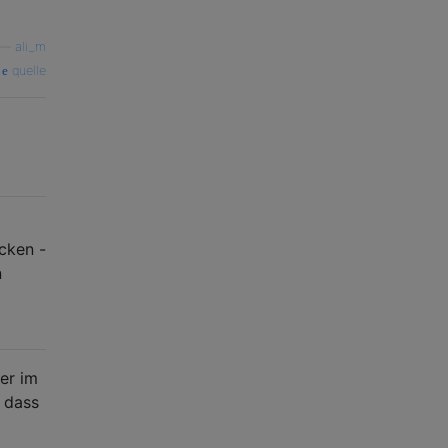
—
ali_m
quelle
cken -
n
er im
 dass