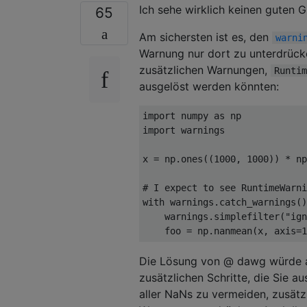
Ich sehe wirklich keinen guten 
65
Am sichersten ist es, den
warni
Warnung nur dort zu unterdrücke
zusätzlichen Warnungen,
Runtim
ausgelöst werden könnten:
import
 numpy 
as
import
 warnings

x = np.ones((
1000
, 
1000
)) * np
# I expect to see RuntimeWarni
with
 warnings.catch_warnings()
    warnings.simplefilter(
"ign
    foo = np.nanmean(x, axis=
1
Die Lösung von @ dawg würde auc
zusätzlichen Schritte, die Sie 
aller NaNs zu vermeiden, zusätz