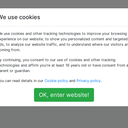
We use cookies
mittel und Warnung:
e use cookies and other tracking technologies to improve your browsing
eeren Scheibe
xperience on our website, to show you personalized content and targeted
ds, to analyze our website traffic, and to understand where our visitors a
oming from.
y continuing, you consent to our use of cookies and other tracking
wei Numpy-Arrays:
echnologies and affirm you're at least 16 years old or have consent from 
arent or guardian.
ou can read details in our
Cookie policy
and
Privacy policy
.
3
OK, enter website!
as
für beide zurückkehrt
und
:
nan
a
b