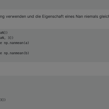
ng verwenden und die Eigenschaft eines Nan niemals gleich
aN, 
3
e
 np.nanmean(a)

e
3
])
