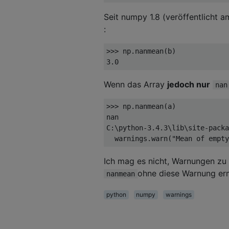
Seit numpy 1.8 (veröffentlicht a
:
>>> 
3.0
Wenn das Array
jedoch nur
nan
>>> 
np.nanmean(a)

nan

C:\python
-3.4
.3
\lib\site-packa
  warnings.warn(
"Mean of empty
Ich mag es nicht, Warnungen zu 
ohne diese Warnung erm
nanmean
python
numpy
warnings