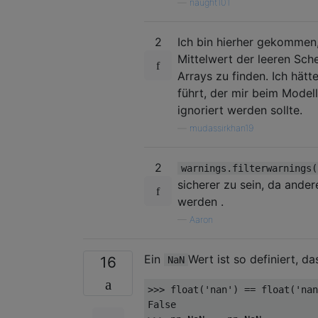
—
naught101
2
Ich bin hierher gekommen,
Mittelwert der leeren Sche
Arrays zu finden. Ich hät
führt, der mir beim Model
ignoriert werden sollte.
—
mudassirkhan19
2
warnings.filterwarnings(
sicherer zu sein, da ande
werden .
—
Aaron
Ein
Wert ist so definiert, das
16
NaN
>>> 
float
(
'nan'
) == 
float
(
'nan
False