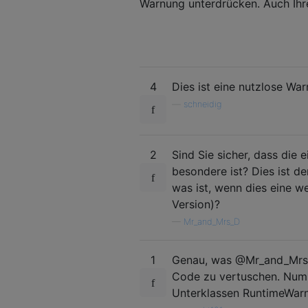
Warnung unterdrücken. Auch Ihre
4
Dies ist eine nutzlose Wa
—
schneidig
2
Sind Sie sicher, dass die
besondere ist? Dies ist d
was ist, wenn dies eine w
Version)?
—
Mr_and_Mrs_D
1
Genau, was @Mr_and_Mrs_D,
Code zu vertuschen. Nump
Unterklassen RuntimeWarn