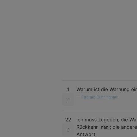
1
Warum ist die Warnung ei
—
Padraic Cunningham
22
Ich muss zugeben, die War
Rückkehr
; die ander
nan
Antwort.