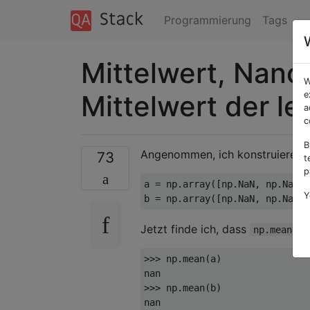
Programmierung
Tags
Mittelwert, Nano
W
Mittelwert der l
e
a
c
B
Angenommen, ich konstruiere z
73
t
p
a = np.array([np.NaN, np.NaN])

Y
b = np.array([np.NaN, np.NaN, 
Jetzt finde ich, dass
d
np.mean
>>> 
np.mean(a)

>>> 
np.mean(b)
