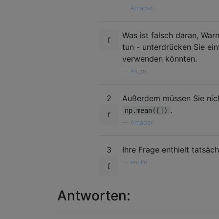
—
Amadan
Was ist falsch daran, Wa
tun - unterdrücken Sie ein
verwenden könnten.
—
Ali_m
2
Außerdem müssen Sie nic
.
np.mean([])
—
Amadan
3
Ihre Frage enthielt tatsäc
—
erickrf
Antworten: