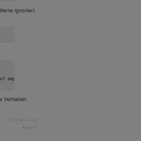
Werte ignoriert
of empty 
slice
s Verhalten
—
Michael Currie
quelle