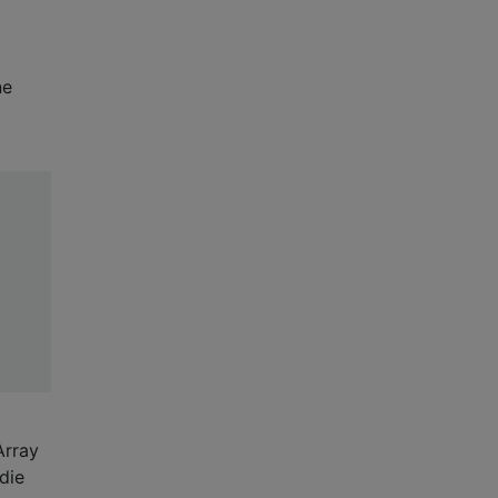
ne
Array
die