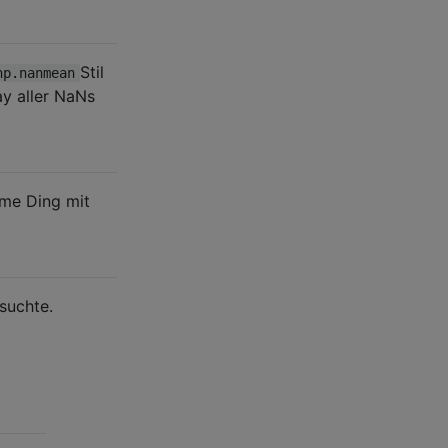
Stil
np.nanmean
ay aller NaNs
me Ding mit
 suchte.