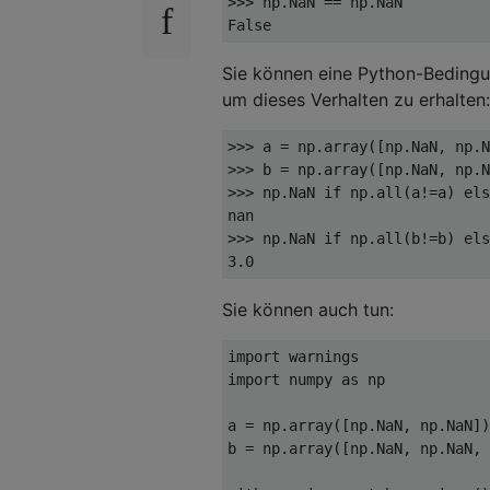
>>> 
False
Sie können eine Python-Bedingu
um dieses Verhalten zu erhalten:
>>> 
>>> 
b = np.array([np.NaN, np.N
>>> 
np.NaN 
if
 np.
all
(a!=a) 
els
>>> 
np.NaN 
if
 np.
all
(b!=b) 
els
3.0
Sie können auch tun:
import
import
 numpy 
as
 np

a = np.array([np.NaN, np.NaN])

b = np.array([np.NaN, np.NaN, 