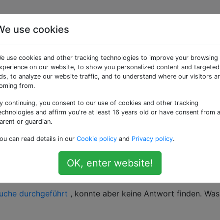
We use cookies
jango 1.9 anstelle von
e use cookies and other tracking technologies to improve your browsing
en?
xperience on our website, to show you personalized content and targeted
ds, to analyze our website traffic, and to understand where our visitors a
oming from.
y continuing, you consent to our use of cookies and other tracking
echnologies and affirm you're at least 16 years old or have consent from 
arent or guardian.
ou can read details in our
Cookie policy
and
Privacy policy
.
kages/django/core/management/commands/syncdb.py:
24
: Remo
mmand will be removed in Django 1.9"
, RemovedInDjango19W
OK, enter website!
uche durchgeführt
, konnte aber keine Antwort finden. Was