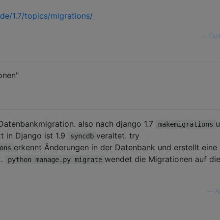
de/1.7/topics/migrations/
—
Diz
onen"
 Datenbankmigration. also nach django 1.7
makemigrations
t in Django ist 1.9
veraltet. try
syncdb
erkennt Änderungen in der Datenbank und erstellt eine
ons
2.
wendet die Migrationen auf di
python manage.py migrate
—
A