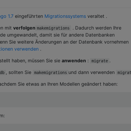
ngo 1.7
eingeführten
Migrationssystems
veraltet .
en mit
verfolgen
. Dadurch werden Ihre
makemigrations
de umgewandelt, damit sie für andere Datenbanken
Wenn Sie weitere Änderungen an der Datenbank vornehmen
tionen verwenden
.
tellt haben, müssen Sie sie
anwenden
:
.
migrate
, sollten Sie
und dann verwenden
db
makemigrations
migra
nachdem Sie etwas an Ihren Modellen geändert haben:
m: