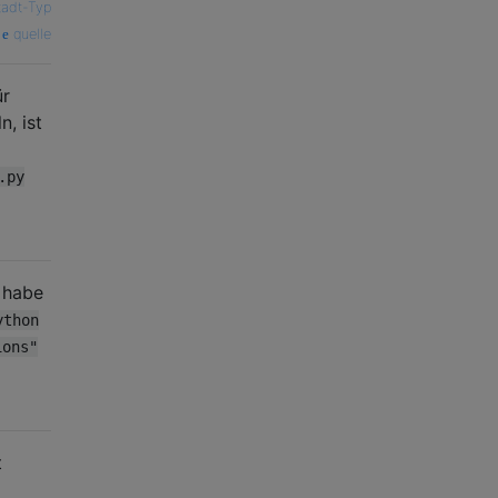
adt-Typ
quelle
ür
, ist
.py
h habe
ython
ions"
t