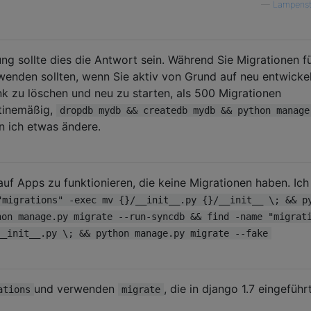
—
Lampenst
ung sollte dies die Antwort sein. Während Sie Migrationen f
enden sollten, wenn Sie aktiv von Grund auf neu entwickeln
nk zu löschen und neu zu starten, als 500 Migrationen
utinemäßig,
dropdb mydb && createdb mydb && python manage
 ich etwas ändere.
auf Apps zu funktionieren, die keine Migrationen haben. Ic
"migrations" -exec mv {}/__init__.py {}/__init__ \; && p
hon manage.py migrate --run-syncdb && find -name "migrat
__init__.py \; && python manage.py migrate --fake
und verwenden
, die in django 1.7 eingeführ
ations
migrate