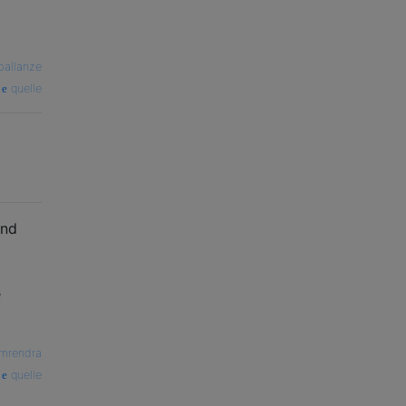
ballanze
quelle
und
e
mrendra
quelle