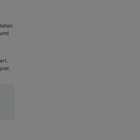
ellen.
 und
ert.
piel,