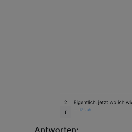
2
Eigentlich, jetzt wo ich w
—
d33tah
Antworten: