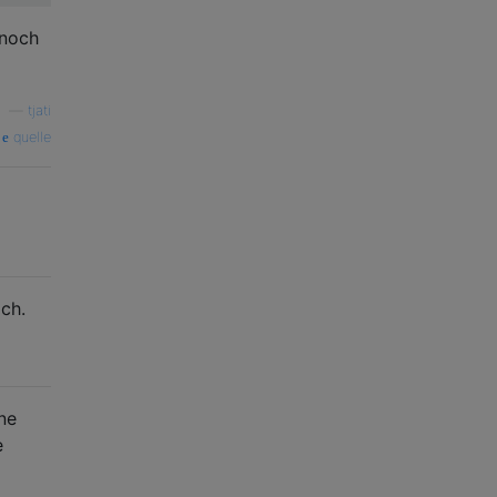
 noch
—
tjati
quelle
ch.
ne
e