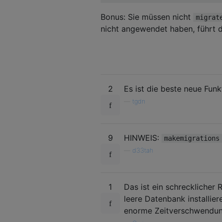
Bonus: Sie müssen nicht
migrat
nicht angewendet haben, führt dj
2
Es ist die beste neue Funk
—
tgdn
9
HINWEIS:
makemigrations
—
d33tah
1
Das ist ein schrecklicher
leere Datenbank installier
enorme Zeitverschwendung