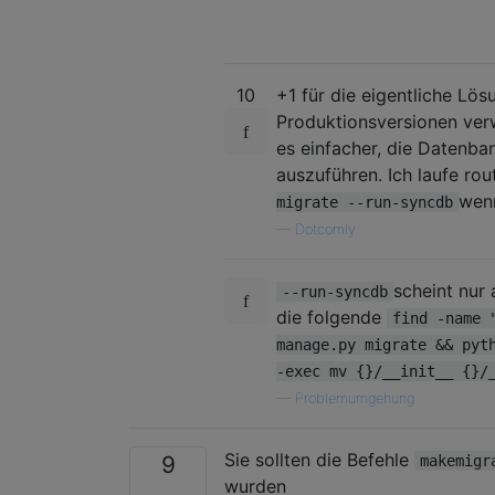
10
+1 für die eigentliche Lös
Produktionsversionen verw
es einfacher, die Datenba
auszuführen. Ich laufe ro
wenn
migrate --run-syncdb
—
Dotcomly
scheint nur 
--run-syncdb
die folgende
find -name 
manage.py migrate && pyt
-exec mv {}/__init__ {}/
—
Problemumgehung
Sie sollten die Befehle
9
makemigr
wurden