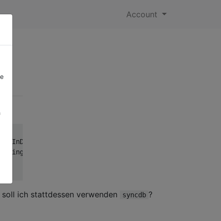
Account
re
a
vedInDjango19Warning: The syncdb command will be removed
arning)

 soll ich stattdessen verwenden
?
syncdb