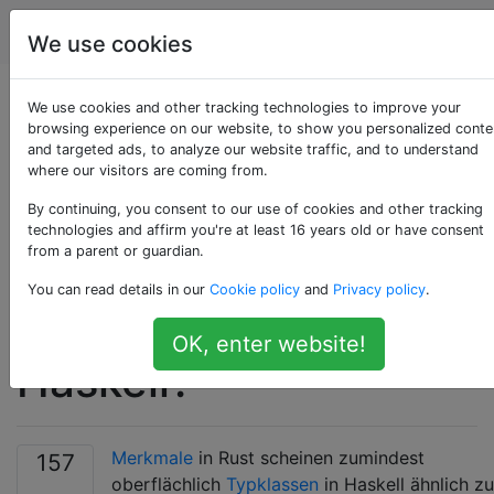
Programmierung
Tags
Account
We use cookies
Was ist der
We use cookies and other tracking technologies to improve your
browsing experience on our website, to show you personalized conte
and targeted ads, to analyze our website traffic, and to understand
Unterschied
where our visitors are coming from.
zwischen Merkmalen
By continuing, you consent to our use of cookies and other tracking
technologies and affirm you're at least 16 years old or have consent
from a parent or guardian.
in Rust und
You can read details in our
Cookie policy
and
Privacy policy
.
Typklassen in
OK, enter website!
Haskell?
Merkmale
in Rust scheinen zumindest
157
oberflächlich
Typklassen
in Haskell ähnlich zu