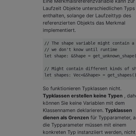
Eine Merkmalsreferenzvariable kann zur
Laufzeit Objekte unterschiedlichen Typs
enthalten, solange der Laufzeittyp des
referenzierten Objekts das Merkmal
implementiert.
// The shape variable might contain a
// we don't know until runtime
let
 shape
:
&
Shape
=
 get_unknown_shape
// Might contain different kinds of s
let
 shapes
:
Vec
<&
Shape
>
=
 get_shapes
(
So funktionieren Typklassen nicht.
Typklassen erstellen keine Typen
, dah
können Sie keine Variablen mit dem
Klassennamen deklarieren.
Typklassen
dienen als Grenzen
für Typparameter, a
die Typparameter müssen mit einem
konkreten Typ instanziiert werden, nicht