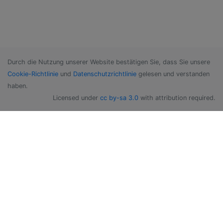
Durch die Nutzung unserer Website bestätigen Sie, dass Sie unsere
Cookie-Richtlinie
und
Datenschutzrichtlinie
gelesen und verstanden
haben.
Licensed under
cc by-sa 3.0
with attribution required.