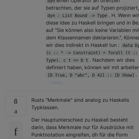
einen Operator an Grenzen
dyn
betrachten, der sie auf Typen projiziert
. H. Wenn wi
dyn : List Bound -> Type
diese Idee zu Haskell bringen und in B
auf "Sie können also keine Variablen mi
dem Klassennamen deklarieren.", Könne
wir dies indirekt in Haskell tun :
data D
(c :: * -> Constraint) = forall (t ::
. Nachdem wir dies
Type). c t => D t
definiert haben, können wir mit arbeite
.
[D True, D "abc", D 42] :: [D Show]
—
Centril
Rusts "Merkmale" sind analog zu Haskells
8
Typklassen.
Der Hauptunterschied zu Haskell besteht
darin, dass Merkmale nur für Ausdrücke mit
Punktnotation eingreifen, dh für die Form