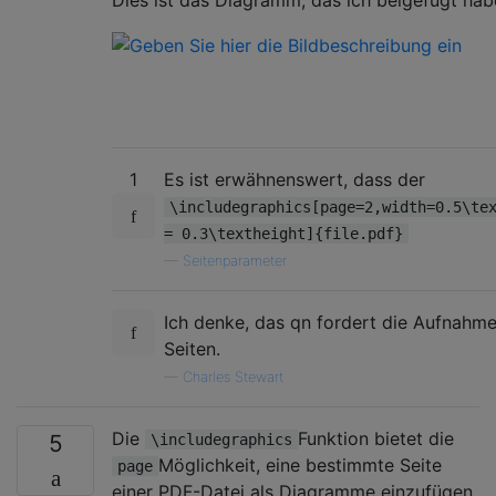
1
Es ist erwähnenswert, dass der
\includegraphics[page=2,width=0.5\te
= 0.3\textheight]{file.pdf}
—
Seitenparameter
Ich denke, das qn fordert die Aufnahm
Seiten.
—
Charles Stewart
Die
Funktion bietet die
5
\includegraphics
Möglichkeit, eine bestimmte Seite
page
einer PDF-Datei als Diagramme einzufügen.