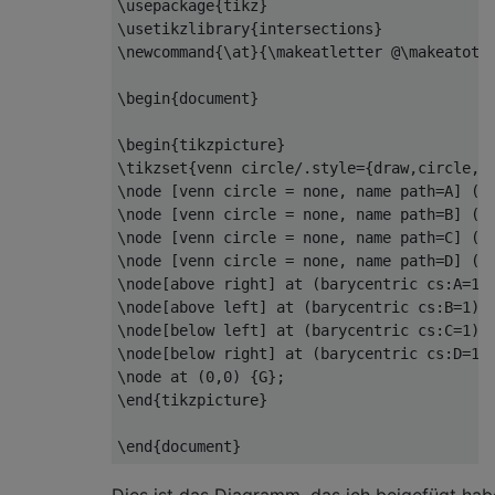
\usepackage
{
tikz
}
\usetikzlibrary
{
intersections
}
\newcommand
{
\at
}{
\makeatletter
 @
\makeatoth
\begin
{
document
}
\begin
{
tikzpicture
}
\tikzset
{
venn circle/.style
={
draw,circle,m
\node
[
venn circle 
=
 none, name path
=
A
]
(
A
\node
[
venn circle 
=
 none, name path
=
B
]
(
B
\node
[
venn circle 
=
 none, name path
=
C
]
(
C
\node
[
venn circle 
=
 none, name path
=
D
]
(
D
\node
[
above right
]
 at 
(
barycentric cs:A
=
1
)
\node
[
above left
]
 at 
(
barycentric cs:B
=
1
)
\node
[
below left
]
 at 
(
barycentric cs:C
=
1
)
\node
[
below right
]
 at 
(
barycentric cs:D
=
1
)
\node
 at 
(
0,0
)
{
G
}
\end
{
tikzpicture
}
\end
{
document
}
Dies ist das Diagramm, das ich beigefügt hab