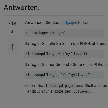
Antworten:
Verwenden Sie das
Paket.
718
pdfpages
\usepackage
{
pdfpages
}
So fügen Sie alle Seiten in die PDF-Datei ein:
\includepdf
[
pages
=
-
]{
myfile.pdf
}
So fügen Sie nur die erste Seite eines PDFs hi
\includepdf
[
pages
={
1
}]{
myfile.pdf
}
Führen Sie
eine Shell aus, u
texdoc pdfpages
Handbuch für anzuzeigen
.
pdfpages