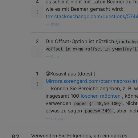
4
es scheint nicht mit Latex Beamer zu fun
wie es mit Beamer gemacht wird:
tex.stackexchange.com/questions/574
—
thias
2
Die Offset-Option ist nützlich
\includep
<offset in x>mm <offset in y>mm]{myfi
—
Katu
1
@Kusavil aus (docs) [
Mirrors.sorengard.com/ctan/macros/lat
…
können Sie Bereiche angeben, z. B. w
insgesamt 100
löschen möchten
, könne
verwenden
. Nich
pages={1-48,50-100}
etwas zu sagen
, aber nic
pages={!49}
—
Collyer
Verwenden Sie Folgendes, um ein ganzes
82