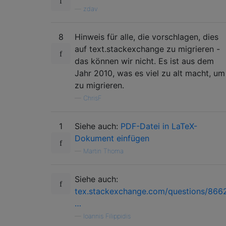
—
zdav
8
Hinweis für alle, die vorschlagen, dies
auf text.stackexchange zu migrieren -
das können wir nicht. Es ist aus dem
Jahr 2010, was es viel zu alt macht, um
zu migrieren.
—
ChrisF
1
Siehe auch:
PDF-Datei in LaTeX-
Dokument einfügen
—
Martin Thoma
Siehe auch:
tex.stackexchange.com/questions/866
…
—
Ioannis Filippidis