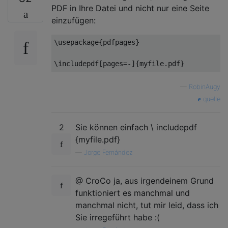
PDF in Ihre Datei und nicht nur eine Seite
einzufügen:
\usepackage
{
pdfpages
}
\includepdf
[
pages
=
-
]{
myfile.pdf
}
—
RobinAugy
quelle
2
Sie können einfach \ includepdf
{myfile.pdf}
—
Jorge Fernández
@ CroCo ja, aus irgendeinem Grund
funktioniert es manchmal und
manchmal nicht, tut mir leid, dass ich
Sie irregeführt habe :(