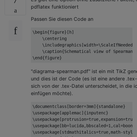
7
pdflatex funktioniert
Passen Sie diesen Code an
\begin
{
figure
}[
h
]
\centering
\includegraphics
[
width
=
\ScaleIfNeeded
]
\caption
{
Schematical view of Spearman'
\end
{
figure
}
"diagrama-spearman.pdf" ist ein mit TikZ gene
und dies ist der Code (es ist eine andere .tex-
sich von der .tex-Datei unterscheidet, in die 
einfügen möchte).
\documentclass
[
border
=
3mm
]{
standalone
}
\usepackage
[
applemac
]{
inputenc
}
\usepackage
[
protrusion
=
true,expansion
=
true
\usepackage
[
bb
=
lucida,bbscaled
=
1,cal
=
boond
\usepackage
[
stdmathitalics
=
true,math-style