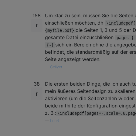
158
Um klar zu sein, müssen Sie die Seiten 
einschließen möchten, dh
\includepdf[
die Seiten 1, 3 und 5 der 
{myfile.pdf}
gesamte Datei einzuschließen
pages={-
sich ein Bereich ohne die angege
{-}
befindet, die standardmäßig auf der ers
Seite angezeigt werden.
—
Collyer
38
Die ersten beiden Dinge, die ich auch t
mein äußeres Seitendesign zu skalieren
aktivieren (um die Seitenzahlen wieder 
beide mithilfe der Konfiguration einges
z. B.:
\includepdf[pages=-,scale=.8,pag
—
LeoR