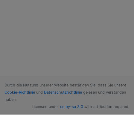
Durch die Nutzung unserer Website bestätigen Sie, dass Sie unsere
Cookie-Richtlinie
und
Datenschutzrichtlinie
gelesen und verstanden
haben.
Licensed under
cc by-sa 3.0
with attribution required.