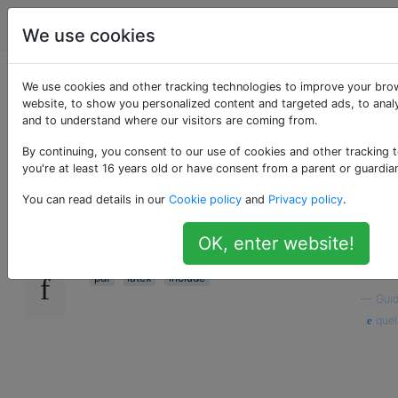
Programmierung
Tags
Account
We use cookies
Einfügen einer PDF-
We use cookies and other tracking technologies to improve your bro
website, to show you personalized content and targeted ads, to analy
and to understand where our visitors are coming from.
Datei in Latex
By continuing, you consent to our use of cookies and other tracking 
you're at least 16 years old or have consent from a parent or guardia
Ich versuche, eine PDF- oder Dokumentdatei
500
You can read details in our
Cookie policy
and
Privacy policy
.
als Anhang in meine Latexdatei einzufügen.
Weißt du, wie ich das machen kann?
OK, enter website!
pdf
latex
include
—
Gui
quel