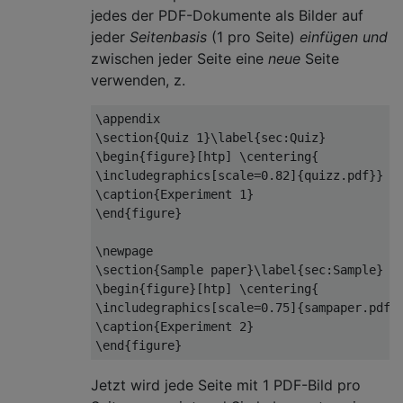
jedes der PDF-Dokumente als Bilder auf
jeder
Seitenbasis
(1 pro Seite)
einfügen und
zwischen jeder Seite eine
neue
Seite
verwenden, z.
\appendix
\section
{
Quiz 1
}
\label
{
sec:Quiz
}
\begin
{
figure
}[
htp
]
\centering
{
\includegraphics
[
scale
=
0.82
]{
quizz.pdf
}}
\caption
{
Experiment 1
}
\end
{
figure
}
\newpage
\section
{
Sample paper
}
\label
{
sec:Sample
}
\begin
{
figure
}[
htp
]
\centering
{
\includegraphics
[
scale
=
0.75
]{
sampaper.pdf
}
\caption
{
Experiment 2
}
\end
{
figure
}
Jetzt wird jede Seite mit 1 PDF-Bild pro