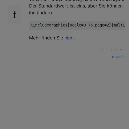
Der Standardwert ist eins, aber Sie können
ihn ändern.
\includegraphics
[
scale
=
0.75,page
=
2
]{
multip
Mehr finden Sie
hier
.
—
Phoenix Mu
quelle