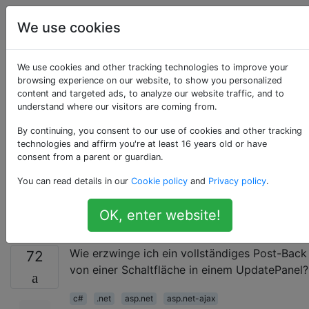
Programmierung
Tags
Account
We use cookies
Wie erzwinge ich ein
We use cookies and other tracking technologies to improve your
browsing experience on our website, to show you personalized
content and targeted ads, to analyze our website traffic, and to
vollständiges Post-
understand where our visitors are coming from.
Back von einer
By continuing, you consent to our use of cookies and other tracking
technologies and affirm you're at least 16 years old or have
consent from a parent or guardian.
Schaltfläche in einem
You can read details in our
Cookie policy
and
Privacy policy
.
UpdatePanel?
OK, enter website!
Wie erzwinge ich ein vollständiges Post-Back
72
von einer Schaltfläche in einem UpdatePanel?
c#
.net
asp.net
asp.net-ajax