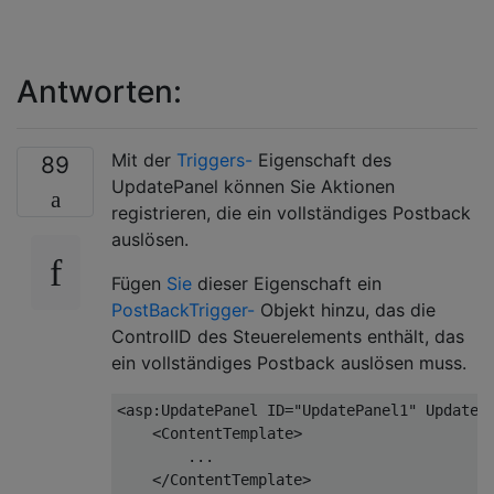
Antworten:
Mit der
Triggers-
Eigenschaft des
89
UpdatePanel können Sie Aktionen
registrieren, die ein vollständiges Postback
auslösen.
Fügen
Sie
dieser Eigenschaft ein
PostBackTrigger-
Objekt hinzu, das die
ControlID des Steuerelements enthält, das
ein vollständiges Postback auslösen muss.
<asp:UpdatePanel ID=
"UpdatePanel1"
 UpdateM
    <ContentTemplate>

        ...

    </ContentTemplate>
