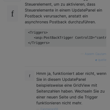
Steuerelement, um zu aktivieren, dass
Steuerelemente in einem UpdatePanel ein
Postback verursachen, anstatt ein
asynchrones Postback durchzuführen.
 <Triggers>

    <asp:PostBackTrigger ControlID=
"contro
—
Aseem Gautam
quelle
Hmm ja, funktioniert aber nicht, wenn
Sie in diesem UpdatePanel
beispielsweise eine GridView mit
Seitenzahlen haben. Wechseln Sie zu
einer neuen Seite und die Trigger
funktionieren nicht mehr.
—
Fandango68