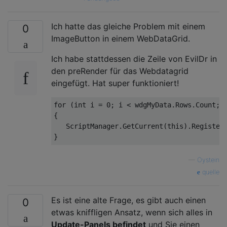
Ich hatte das gleiche Problem mit einem
0
ImageButton in einem WebDataGrid.
Ich habe stattdessen die Zeile von EvilDr in
den preRender für das Webdatagrid
eingefügt. Hat super funktioniert!
for
 (
int
 i = 
0
; i < wdgMyData.Rows.Count; i
{

   ScriptManager.GetCurrent(
this
).Register
—
Oystein
quelle
Es ist eine alte Frage, es gibt auch einen
0
etwas kniffligen Ansatz, wenn sich alles in
Update-Panels befindet
und Sie einen