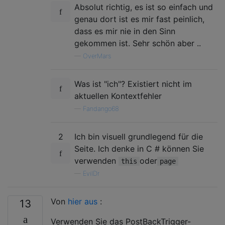
Absolut richtig, es ist so einfach und
genau dort ist es mir fast peinlich,
dass es mir nie in den Sinn
gekommen ist. Sehr schön aber ..
—
OverMars
Was ist "ich"? Existiert nicht im
aktuellen Kontextfehler
—
Fandango68
2
Ich bin visuell grundlegend für die
Seite. Ich denke in C # können Sie
verwenden
oder
this
page
—
EvilDr
Von
hier aus
:
13
Verwenden Sie das PostBackTrigger-