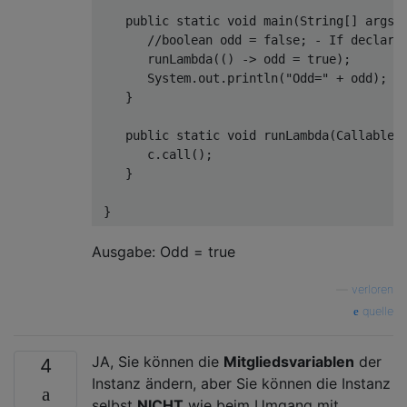
public
static
void
main
(String[] args)
//boolean odd = false; - If declare
       runLambda(() -> odd = 
true
);

       System.out.println(
"Odd="
 + odd);

    }

public
static
void
runLambda
(Callable 
       c.call();

    }

Ausgabe: Odd = true
—
verloren
quelle
JA, Sie können die
Mitgliedsvariablen
der
4
Instanz ändern, aber Sie können die Instanz
selbst
NICHT
wie beim Umgang mit