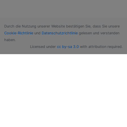
Durch die Nutzung unserer Website bestätigen Sie, dass Sie unsere
Cookie-Richtlinie
und
Datenschutzrichtlinie
gelesen und verstanden
haben.
Licensed under
cc by-sa 3.0
with attribution required.