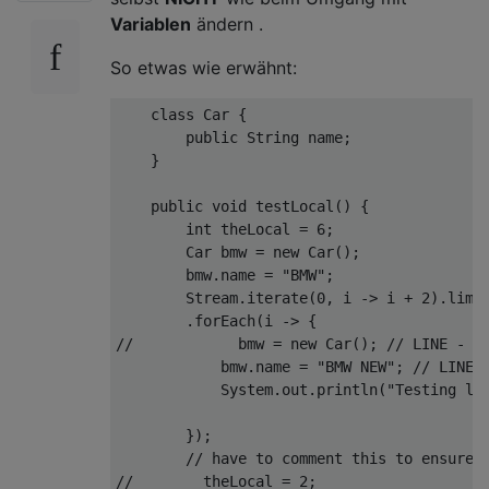
Variablen
ändern .
So etwas wie erwähnt:
class
Car
{

public
 String name;

    }

public
void
testLocal
()
{

int
 theLocal = 
6
;

        Car bmw = 
new
 Car();

        bmw.name = 
"BMW"
;

        Stream.iterate(
0
, i -> i + 
2
).limi
//            bmw = new Car(); // LINE - 1
            bmw.name = 
"BMW NEW"
; 
// LINE 
            System.out.println(
"Testing lo
        });

// have to comment this to ensure 
//        theLocal = 2; 