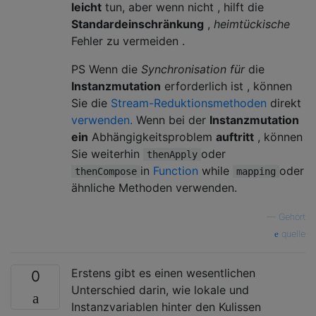
leicht
tun, aber wenn nicht , hilft die
Standardeinschränkung
,
heimtückische
Fehler zu vermeiden .
PS Wenn die
Synchronisation für
die
Instanzmutation
erforderlich ist , können
Sie die
Stream-Reduktionsmethoden
direkt
verwenden.
Wenn bei der
Instanzmutation
ein
Abhängigkeitsproblem
auftritt
, können
Sie weiterhin
oder
thenApply
in
Function
while
oder
thenCompose
mapping
ähnliche Methoden verwenden.
—
Gehört
quelle
Erstens gibt es einen wesentlichen
0
Unterschied darin, wie lokale und
Instanzvariablen hinter den Kulissen