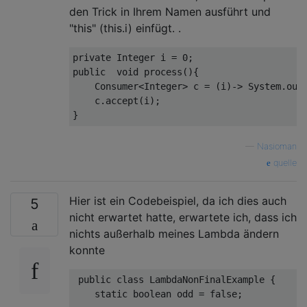
den Trick in Ihrem Namen ausführt und
"this" (this.i) einfügt. .
private
 Integer i = 
0
public
void
process
()
{

    Consumer<Integer> c = (i)-> System.out
    c.accept(i);

—
Nasioman
quelle
Hier ist ein Codebeispiel, da ich dies auch
5
nicht erwartet hatte, erwartete ich, dass ich
nichts außerhalb meines Lambda ändern
konnte
public
class
LambdaNonFinalExample
{

static
boolean
 odd = 
false
;
