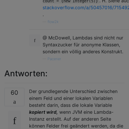
. H. Siehe au
count = {new Integer(5)}
stackoverflow.com/a/50457016/71549
.
—
flow2k
@ McDowell, Lambdas sind nicht nur
Syntaxzucker für anonyme Klassen,
sondern ein völlig anderes Konstrukt.
—
Pacerier
Antworten:
Der grundlegende Unterschied zwischen
60
einem Feld und einer lokalen Variablen
besteht darin, dass die lokale Variable
kopiert wird,
wenn JVM eine Lambda-
Instanz erstellt. Auf der anderen Seite
können Felder frei geändert werden, da die