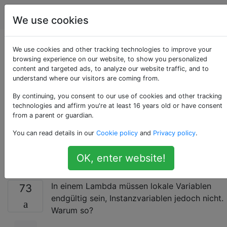
Programmierung
Tags
Account
We use cookies
Lambdas: Lokale
We use cookies and other tracking technologies to improve your
browsing experience on our website, to show you personalized
content and targeted ads, to analyze our website traffic, and to
Variablen benötigen
understand where our visitors are coming from.
final,
By continuing, you consent to our use of cookies and other tracking
technologies and affirm you're at least 16 years old or have consent
from a parent or guardian.
Instanzvariablen
You can read details in our
Cookie policy
and
Privacy policy
.
nicht
OK, enter website!
In einem Lambda müssen lokale Variablen
73
endgültig sein, Instanzvariablen jedoch nicht.
Warum so?