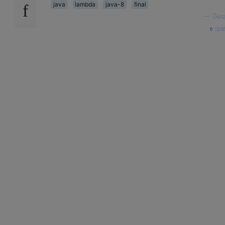
java
lambda
java-8
final
—
Ger
que